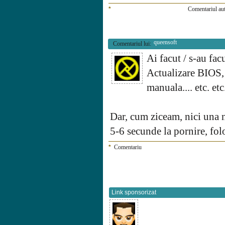
*
Comentariul aut
queensoft
Comentariul lui:
Ai facut / s-au fa
Actualizare BIOS,
manuala.... etc. etc.
Dar, cum ziceam, nici una n
5-6 secunde la pornire, folo
*
Comentariu
Link sponsorizat