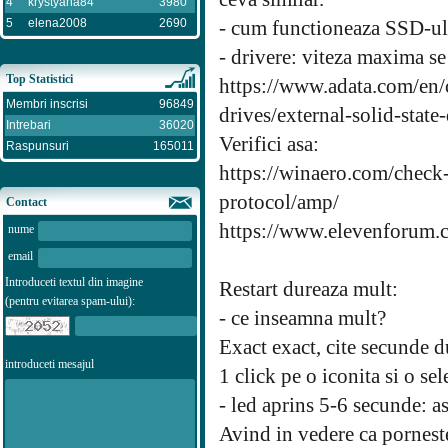
4
krystyana84
3980
5
elena2008
2690
- cum functioneaza SSD-ul 
- drivere: viteza maxima s
Top Statistici
https://www.adata.com/en/
Membri inscrisi
96849
drives/external-solid-state
Intrebari
36020
Verifici asa:
Raspunsuri
165011
https://winaero.com/check-
protocol/amp/
Contact
https://www.elevenforum.
nume
email
Introduceti textul din imagine
Restart dureaza mult:
(pentru evitarea spam-ului):
- ce inseamna mult?
Exact exact, cite secunde d
introduceti mesajul
1 click pe o iconita si o se
- led aprins 5-6 secunde: a
Avind in vedere ca porneste