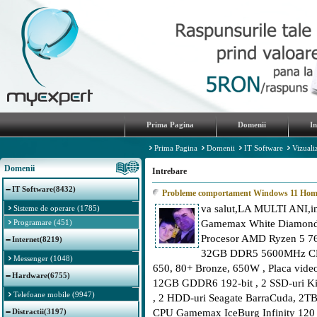
Prima Pagina
Domenii
I
Prima Pagina
Domenii
IT Software
Vizuali
Domenii
Intrebare
IT Software(8432)
Probleme comportament Windows 11 Hom
va salut,LA MULTI ANI,in
Sisteme de operare (1785)
Programare (451)
Gamemax White Diamond 
Procesor AMD Ryzen 5 76
Internet(8219)
32GB DDR5 5600MHz CL36
Messenger (1048)
650, 80+ Bronze, 650W , Placa vi
Hardware(6755)
12GB GDDR6 192-bit , 2 SSD-uri K
Telefoane mobile (9947)
, 2 HDD-uri Seagate BarraCuda, 2T
Distractii(3197)
CPU Gamemax IceBurg Infinity 120 