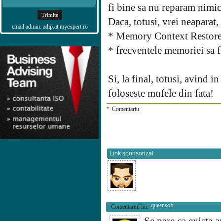
fi bine sa nu reparam nimic
Daca, totusi, vrei neaparat,
email admin: adip.at.myexpert.ro
* Memory Context Restore
* frecventele memoriei sa f
Si, la final, totusi, avind 
foloseste mufele din fata!
*
Comentariu
Link sponsorizat
queensoft
Comentariul lui: