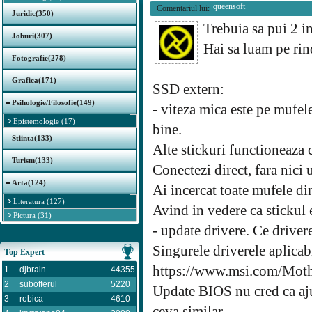
queensoft
Comentariul lui:
Juridic(350)
Trebuia sa pui 2 i
Joburi(307)
Hai sa luam pe rin
Fotografie(278)
Grafica(171)
SSD extern:
Psihologie/Filosofie(149)
- viteza mica este pe mufele
Epistemologie (17)
bine.
Stiinta(133)
Alte stickuri functioneaza 
Turism(133)
Conectezi direct, fara nici
Arta(124)
Ai incercat toate mufele di
Literatura (127)
Avind in vedere ca stickul
Pictura (31)
- update drivere. Ce drivere
Singurele driverele aplica
Top Expert
https://www.msi.com/Mot
1
djbrain
44355
2
subofferul
5220
Update BIOS nu cred ca aju
3
robica
4610
ceva similar.