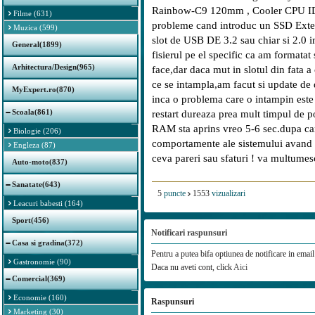
Rainbow-C9 120mm , Cooler CPU I
Filme (631)
probleme cand introduc un SSD Ext
Muzica (599)
slot de USB DE 3.2 sau chiar si 2.0 i
General(1899)
fisierul pe el specific ca am formatat 
Arhitectura/Design(965)
face,dar daca mut in slotul din fata 
ce se intampla,am facut si update de
MyExpert.ro(870)
inca o problema care o intampin este
Scoala(861)
restart dureaza prea mult timpul de p
RAM sta aprins vreo 5-6 sec.dupa care
Biologie (206)
comportamente ale sistemului avand
Engleza (87)
ceva pareri sau sfaturi ! va multumes
Auto-moto(837)
Sanatate(643)
5
puncte
1553
vizualizari
Leacuri babesti (164)
Sport(456)
Notificari raspunsuri
Casa si gradina(372)
Pentru a putea bifa optiunea de notificare in email 
Gastronomie (90)
Daca nu aveti cont, click
Aici
Comercial(369)
Economie (160)
Raspunsuri
Marketing (30)