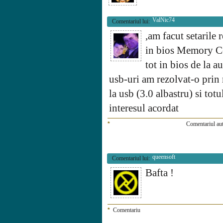
ValNic74
Comentariul lui:
,am facut setarile
in bios Memory Co
tot in bios de la a
usb-uri am rezolvat-o prin
la usb (3.0 albastru) si t
interesul acordat
*
Comentariul aut
queensoft
Comentariul lui:
Bafta !
*
Comentariu