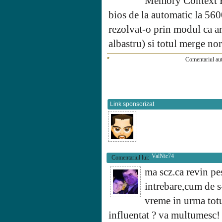
Memory Context Re
bios de la automatic la 560
rezolvat-o prin modul ca a
albastru) si totul merge n
*
Comentariul aut
Link sponsorizat
ValNic74
Comentariul lui:
ma scz.ca revin pe
intrebare,cum de s
vreme in urma totu
influentat ? va multumesc