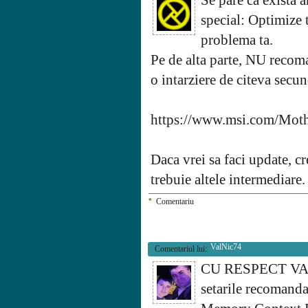
Se pare ca exista 
special: Optimize 
problema ta.
Pe de alta parte, NU recom
o intarziere de citeva secun
https://www.msi.com/Mot
Daca vrei sa faci update, c
trebuie altele intermediare
*
Comentariu
ValNic74
Comentariul lui:
CU RESPECT VA SA
setarile recomanda