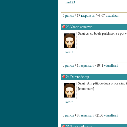
mu123
5
puncte
17
raspunsuri
4467
vizualizari
23
Vaccin anticovid
Salut cei cu boala parkinson se pot 
Twist21
5
puncte
1
raspunsuri
1041
vizualizari
24
Durere de cap
Salut . Am pățit de doua ori ca când 
[continuare]
Twist21
5
puncte
8
raspunsuri
2160
vizualizari
25
Boala parkinson