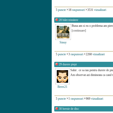
5
puncte
18
raspunsuri
3531
vizualizari
28
bilet trimitere
Buna am si eu o problema am pierdut
[continuare]
Sinuy
5
puncte
3
raspunsuri
2268
vizualizari
29
durere piept
Salut . ce sa iau pentru durere de pie
Am observat azi dimineata ca cand tr
Beres21
5
puncte
1
raspunsuri
969
vizualizari
30
hernie de disc