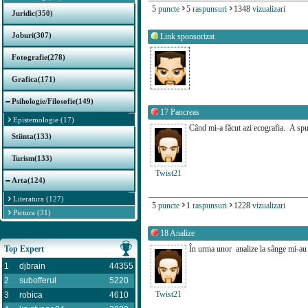
5
puncte
5
raspunsuri
1348
vizualizari
Juridic(350)
Joburi(307)
Link sponsorizat
Fotografie(278)
Grafica(171)
Psihologie/Filosofie(149)
17
Pancreas
Epistemologie (17)
Când mi-a făcut azi ecografia. A spus
Stiinta(133)
Turism(133)
Twist21
Arta(124)
Literatura (127)
5
puncte
1
raspunsuri
1228
vizualizari
Pictura (31)
18
Analize
În urma unor analize la sânge mi-au ieș
Top Expert
1
djbrain
44355
2
subofferul
5220
Twist21
3
robica
4610