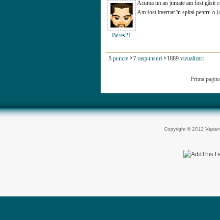
Acuma un an jumate am fost găsit c
Am fost internat în spital pentru o
[
Beres21
5
puncte
7
raspunsuri
1889
vizualizari
Prima pagin
Copyright © 2012 Vapan