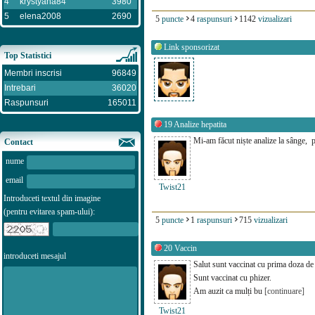
4
krystyana84
3980
5
elena2008
2690
5
puncte
4
raspunsuri
1142
vizualizari
Link sponsorizat
Top Statistici
Membri inscrisi
96849
Intrebari
36020
Raspunsuri
165011
19
Analize hepatita
Mi-am făcut niște analize la sânge, p
Contact
nume
email
Twist21
Introduceti textul din imagine
(pentru evitarea spam-ului):
5
puncte
1
raspunsuri
715
vizualizari
20
Vaccin
introduceti mesajul
Salut sunt vaccinat cu prima doza de 
Sunt vaccinat cu phizer.
Am auzit ca mulți bu
[continuare]
Twist21