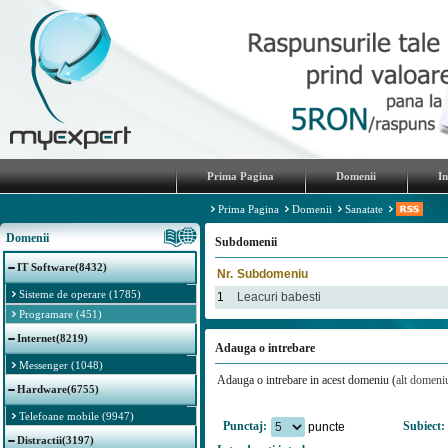
Prima Pagina
Domenii
I
Prima Pagina
Domenii
Sanatate
Domenii
Subdomenii
IT Software(8432)
Nr.
Subdomeniu
Sisteme de operare (1785)
1
Leacuri babesti
Programare (451)
Internet(8219)
Adauga o intrebare
Messenger (1048)
Adauga o intrebare in acest domeniu (
alt domeni
Hardware(6755)
Telefoane mobile (9947)
Punctaj:
Subiect:
puncte
Distractii(3197)