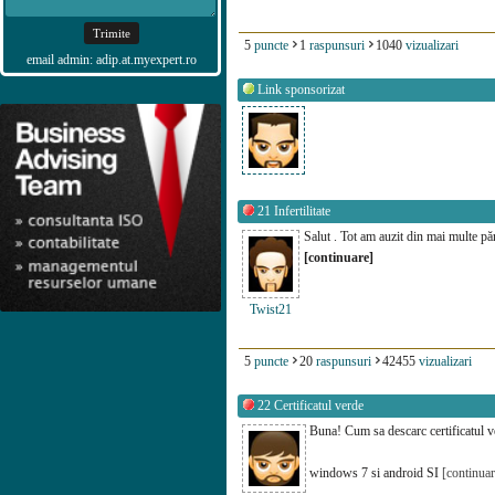
5
puncte
1
raspunsuri
1040
vizualizari
email admin: adip.at.myexpert.ro
Link sponsorizat
21
Infertilitate
Salut . Tot am auzit din mai multe părț
[continuare]
Twist21
5
puncte
20
raspunsuri
42455
vizualizari
22
Certificatul verde
Buna! Cum sa descarc certificatul ve
windows 7 si android SI
[continuar