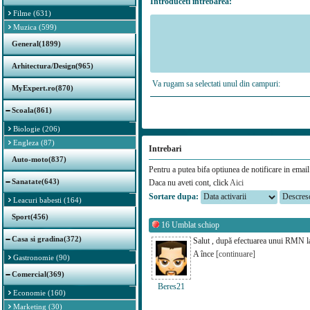
Introduceti intrebarea:
Filme (631)
Muzica (599)
General(1899)
Arhitectura/Design(965)
Va rugam sa selectati unul din campuri:
MyExpert.ro(870)
Scoala(861)
Biologie (206)
Engleza (87)
Intrebari
Auto-moto(837)
Pentru a putea bifa optiunea de notificare in email 
Sanatate(643)
Daca nu aveti cont, click
Aici
Sortare dupa:
Leacuri babesti (164)
Sport(456)
16
Umblat schiop
Casa si gradina(372)
Salut , după efectuarea unui RMN la 
A înce
[continuare]
Gastronomie (90)
Comercial(369)
Beres21
Economie (160)
Marketing (30)