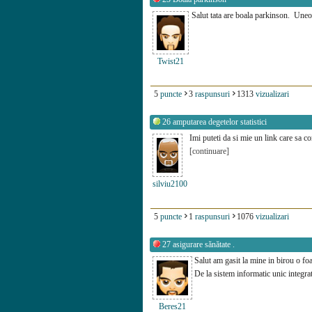
Salut tata are boala parkinson. Uneor
Twist21
5
puncte
3
raspunsuri
1313
vizualizari
26
amputarea degetelor statistici
Imi puteti da si mie un link care sa c
[continuare]
silviu2100
5
puncte
1
raspunsuri
1076
vizualizari
27
asigurare sănătate .
Salut am gasit la mine in birou o foa
De la sistem informatic unic integrat
Beres21