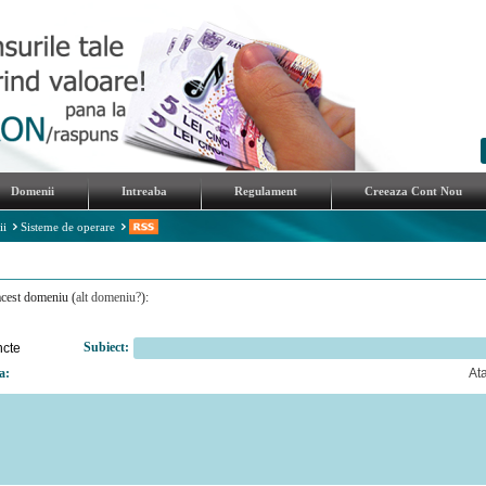
Domenii
Intreaba
Regulament
Creeaza Cont Nou
ii
Sisteme de operare
acest domeniu (
alt domeniu?
):
Subiect:
cte
a:
At