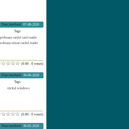
Data intrebarii:
07-08-2020
Tags:
probeaza cardul
card reader
probeaza
stricat
cardul
reader
(0.00 - 0 voturi)
Data intrebarii:
30-06-2020
Tags:
stickul
windows
(0.00 - 0 voturi)
Data intrebarii:
30-05-2020