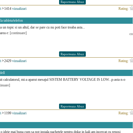
i
1414
vizualizari
Rating:
la tableta/telefon
a un topic si un altul, dar se pare cu nu poti face treaba asta...
barea e:
[continuare]
co
i
2429
vizualizari
Rating:
dell
nit calculatorul, mi-a aparut mesajul SISTEM BATTERY VOLTAGE IS LOW...p-asta n-o
tinuare]
i
1199
vizualizari
Rating:
e o ideie mai buna cum sa pot instala pachetele pentru dpkg in kali am incercat cu reposi