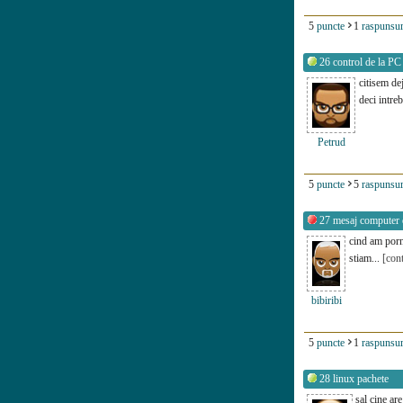
5
puncte
1
raspunsur
26
control de la PC 
citisem dej
deci intre
Petrud
5
puncte
5
raspunsur
27
mesaj computer 
cind am por
stiam...
[con
bibiribi
5
puncte
1
raspunsur
28
linux pachete
sal cine ar