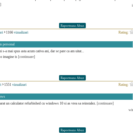
]
i
ri
1166
vizualizari
Rating:
in personal
mi s-a mai spus asta acum cativa ani, dar se pare ca am uitat...
 o imagine is
[continuare]
i
1551
vizualizari
Rating:
dows
at un calculator refurbished cu windows 10 si as vrea sa reinstalez.
[continuare]
wi