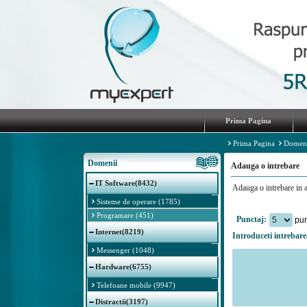
Prima Pagina
Prima Pagina
Domen
Domenii
Adauga o intrebare
IT Software(8432)
Adauga o intrebare in 
Sisteme de operare (1785)
Programare (451)
Punctaj:
pun
Internet(8219)
Introduceti intrebare
Messenger (1048)
Hardware(6755)
Telefoane mobile (9947)
Distractii(3197)