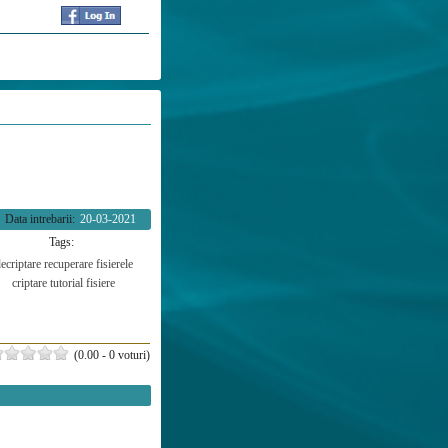
Data intrebarii:
20-03-2021
Tags:
ecriptare
recuperare
fisierele
criptare
tutorial
fisiere
(0.00 - 0 voturi)