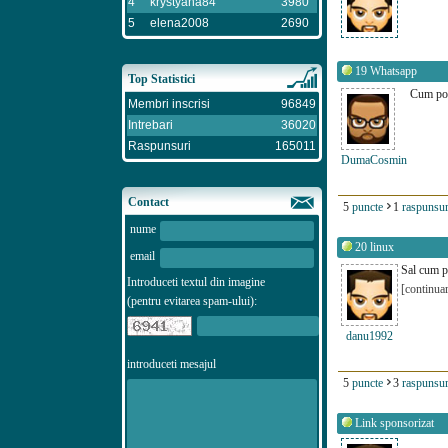
4
krystyana84
3980
5
elena2008
2690
19
Whatsapp
Top Statistici
Cum pot
Membri inscrisi
96849
Intrebari
36020
Raspunsuri
165011
DumaCosmin
Contact
5
puncte
1
raspunsur
nume
20
linux
email
Sal cum p
Introduceti textul din imagine
[continua
(pentru evitarea spam-ului):
danu1992
introduceti mesajul
5
puncte
3
raspunsur
Link sponsorizat