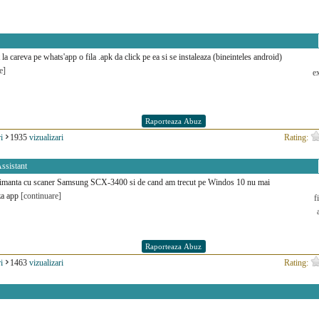
 la careva pe whats'app o fila .apk da click pe ea si se instaleaza (bineinteles android)
e]
ex
i
1935
vizualizari
Rating:
ssistant
manta cu scaner Samsung SCX-3400 si de cand am trecut pe Windos 10 nu mai
za app
[continuare]
f
i
1463
vizualizari
Rating: