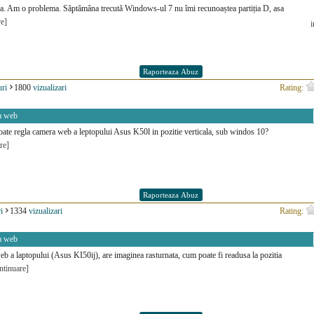
a. Am o problema. Săptămâna trecută Windows-ul 7 nu îmi recunoaștea partiția D, asa
re]
i
ri
1800
vizualizari
Rating:
a web
ate regla camera web a leptopului Asus K50l in pozitie verticala, sub windos 10?
re]
i
1334
vizualizari
Rating:
a web
b a laptopului (Asus KI50ij), are imaginea rasturnata, cum poate fi readusa la pozitia
ntinuare]