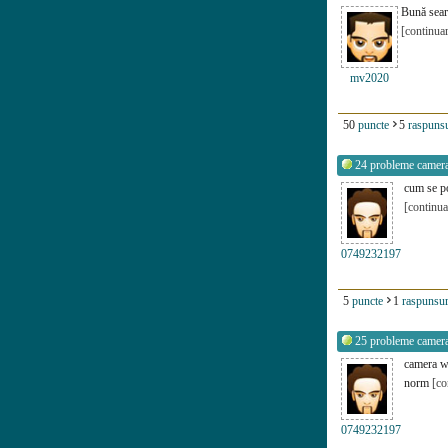
Bună sear
[continua
mv2020
50
puncte
5
raspunsu
24
probleme camer
cum se po
[continua
0749232197
5
puncte
1
raspunsur
25
probleme camer
camera we
norm
[co
0749232197