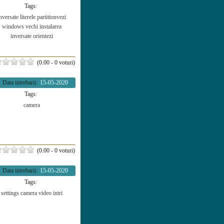
Tags:
nversate literele
partitionvezi
windows vechi
instalarea
inversate
orientezi
(0.00 - 0 voturi)
Data intrebarii:
15-05-2020
Tags:
camera
(0.00 - 0 voturi)
Data intrebarii:
15-05-2020
Tags:
settings
camera
video
intri