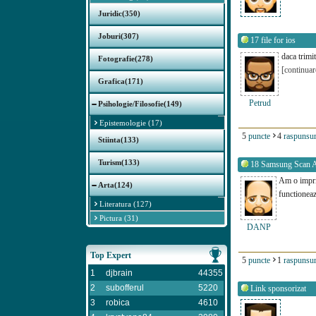
Juridic(350)
Joburi(307)
17
file for ios
daca trimit
Fotografie(278)
[continuar
Grafica(171)
Petrud
Psihologie/Filosofie(149)
Epistemologie (17)
5
puncte
4
raspunsur
Stiinta(133)
Turism(133)
18
Samsung Scan A
Am o impri
Arta(124)
functionea
Literatura (127)
Pictura (31)
DANP
Top Expert
5
puncte
1
raspunsur
1
djbrain
44355
2
subofferul
5220
Link sponsorizat
3
robica
4610