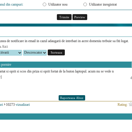
unul din campuri:
Utilizator nou
Utilizator inregistrat
unea de notificare in email in cazul adaugarii de intrebari in acest domeniu trebuie sa fiti logat.
ck
Aici
 pornire
artat si oprit si scos din priza si oprit fortat de la buton laptopul. acum nu se vede n
e]
d
ri
10273
vizualizari
Rating: