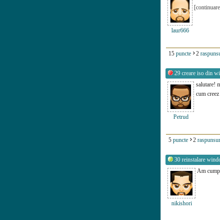
[continuare
laur666
15
puncte
2
raspunsu
29
creare iso din w
salutare! 
cum creez
Petrud
5
puncte
2
raspunsur
30
reinstalare win
Am cumpar
nikishori