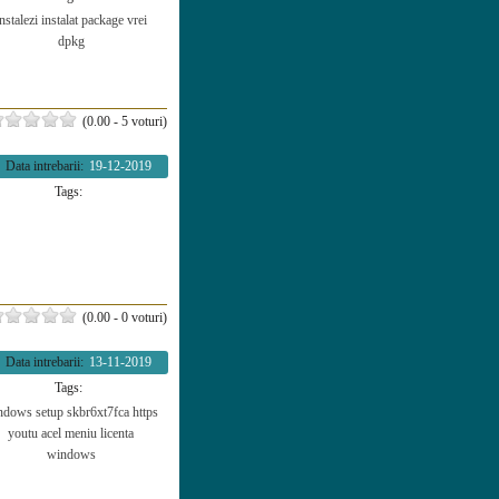
nstalezi
instalat
package
vrei
dpkg
(0.00 - 5 voturi)
Data intrebarii:
19-12-2019
Tags:
(0.00 - 0 voturi)
Data intrebarii:
13-11-2019
Tags:
ndows setup
skbr6xt7fca
https
youtu
acel meniu
licenta
windows