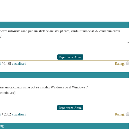
neaza usb-urile cand pun un stick ce are slot pt card, cardul fiind de 4Gb. cand pun cardu
e]
i
1488
vizualizari
Rating:
0
at un calculator și nu pot să instalez Windows pe el Windows 7
[continuare]
i
2832
vizualizari
Rating:
ing