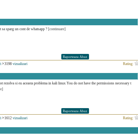
 sa sparg un cont de whatsapp ?
[continuare]
i
3198
vizualizari
Rating:
ot rezolva si eu aceasta problema in kali linux You do not have the permissions necessary t
re]
i
1612
vizualizari
Rating: