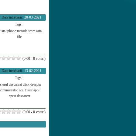
Data intrebarii:
20-03-2021
Tags:
ista
iphone
metode
store
asta
file
(0.00 - 0 voturi)
Data intrebarii:
13-02-2021
Tags:
isierul descarcat
click dreapta
administrator
acel fisier
apoi
apesi
descarcat
(0.00 - 0 voturi)