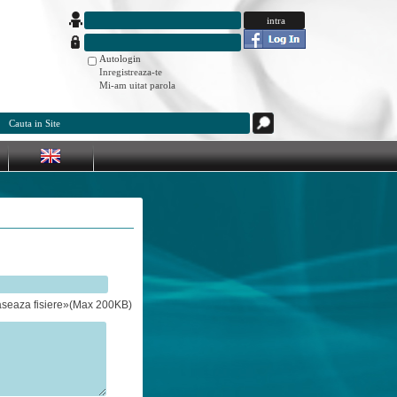
Autologin
Inregistreaza-te
Mi-am uitat parola
aseaza fisiere»(Max 200KB)