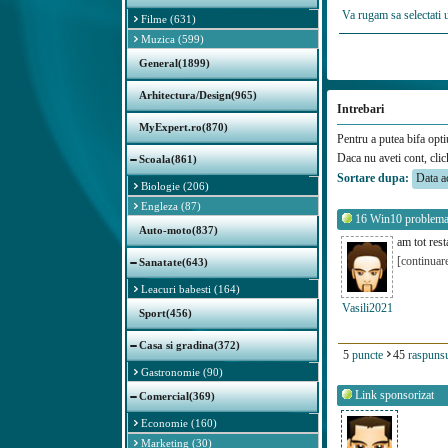
Va rugam sa selectati 
Filme (631)
Muzica (599)
General(1899)
Arhitectura/Design(965)
Intrebari
MyExpert.ro(870)
Pentru a putea bifa opti
Daca nu aveti cont, cli
Scoala(861)
Sortare dupa:
Biologie (206)
Engleza (87)
16
Win10 problema
Auto-moto(837)
am tot rest
[continuar
Sanatate(643)
Leacuri babesti (164)
Vasili2021
Sport(456)
Casa si gradina(372)
5
puncte
45
raspunsu
Gastronomie (90)
Link sponsorizat
Comercial(369)
Economie (160)
Marketing (30)