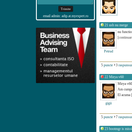
email admin: adip.at.myexpert.ro
21
usb nu merge
nu functio
[continuar
Petrud
5
puncte
3
raspunsur
22
Mirya v60
Mirya v6
Am cumpăr
El acuma
gigii
5
puncte
7
raspunsur
23
bootmgr is miss