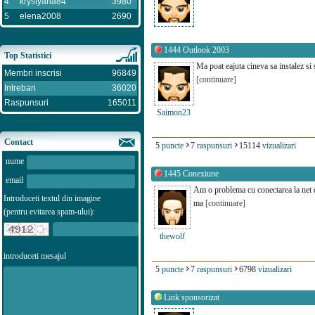
4
krystyana84
3980
5
elena2008
2690
1444
Outlook 2003
Top Statistici
Ma poat eajuta cineva sa instalez si 
Membri inscrisi
96849
[continuare]
Intrebari
36020
Raspunsuri
165011
Saimon23
Contact
5
puncte
7
raspunsuri
15114
vizualizari
nume
1445
Conexiune
email
Am o problema cu conectarea la net 
Introduceti textul din imagine
ma
[continuare]
(pentru evitarea spam-ului):
thewolf
introduceti mesajul
5
puncte
7
raspunsuri
6798
vizualizari
Link sponsorizat