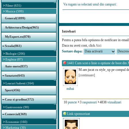
Va rugam sa selectati unul din campuri:
Filme (631)
Muzica (599)
General(1899)
Arhitectura/Design(965)
Intrebari
MyExpert.ro(870)
Pentru a putea bifa optiunea de notificare in email 
Daca nu aveti cont, click
Aici
Scoala(861)
Sortare dupa:
Biologie (206)
Engleza (87)
1441
Cum scot o linie o optiune de boot din
Auto-moto(837)
M-am jucat cu style_xp pe compul de 
[continuare]
Sanatate(643)
Leacuri babesti (164)
mihai
Sport(456)
Casa si gradina(372)
10
puncte
3
raspunsuri
4838
vizualizari
Gastronomie (90)
Link sponsorizat
Comercial(369)
Economie (160)
Marketing (30)