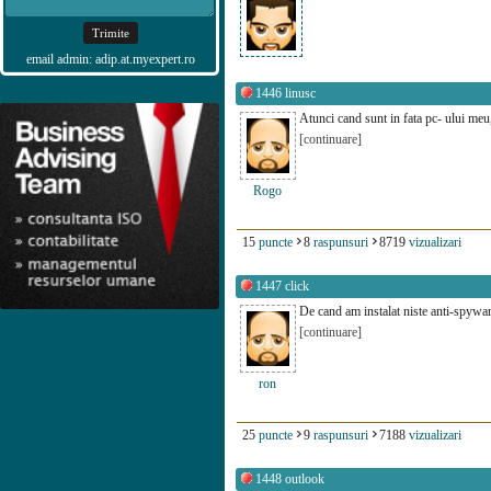
email admin: adip.at.myexpert.ro
1446
linusc
Atunci cand sunt in fata pc- ului meu
[continuare]
Rogo
15
puncte
8
raspunsuri
8719
vizualizari
1447
click
De cand am instalat niste anti-spywar
[continuare]
ron
25
puncte
9
raspunsuri
7188
vizualizari
1448
outlook