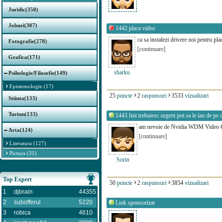
Juridic(350)
Joburi(307)
1442
placa video
ca sa instalezi drivere noi pentru pla
Fotografie(278)
[continuare]
Grafica(171)
sharku
Psihologie/Filosofie(149)
Epistemologie (17)
25
puncte
2
raspunsuri
3533
vizualizari
Stiinta(133)
Turism(133)
1443
Imi trebuiesc urgent pot sa le iau de pe
am nevoie de Nvidia WDM Video Ca
Arta(124)
[continuare]
Literatura (127)
Pictura (31)
Sorin
Top Expert
50
puncte
2
raspunsuri
3854
vizualizari
1
djbrain
44355
2
subofferul
5220
Link sponsorizat
3
robica
4610