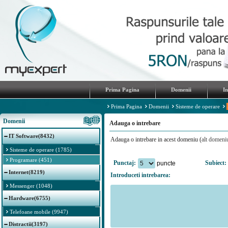
Prima Pagina
Domenii
I
Prima Pagina
Domenii
Sisteme de operare
Domenii
Adauga o intrebare
IT Software(8432)
Adauga o intrebare in acest domeniu (
alt domeni
Sisteme de operare (1785)
Programare (451)
Punctaj:
Subiect:
puncte
Internet(8219)
Introduceti intrebarea:
Messenger (1048)
Hardware(6755)
Telefoane mobile (9947)
Distractii(3197)