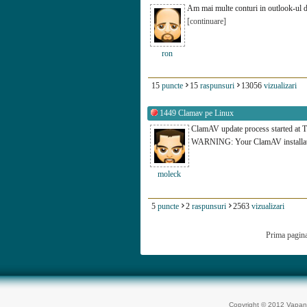
Am mai multe conturi in outlook-ul de
[continuare]
ron
15
puncte
15
raspunsuri
13056
vizualizari
1449
Clamav pe Linux
ClamAV update process started at 
WARNING: Your ClamAV installa
moleck
5
puncte
2
raspunsuri
2563
vizualizari
Prima pagin
Copyright © 2012 Vapan