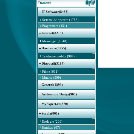
Domenii
IT Software(8432)
Sisteme de operare (1785)
Programare (451)
Internet(8219)
Messenger (1048)
Hardware(6755)
Telefoane mobile (9947)
Distractii(3197)
Filme (631)
Muzica (599)
General(1899)
Arhitectura/Design(965)
MyExpert.ro(870)
Scoala(861)
Biologie (206)
Engleza (87)