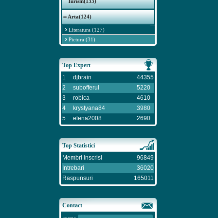
Turism(133)
Arta(124)
Literatura (127)
Pictura (31)
Top Expert
1
djbrain
44355
2
subofferul
5220
3
robica
4610
4
krystyana84
3980
5
elena2008
2690
Top Statistici
Membri inscrisi
96849
Intrebari
36020
Raspunsuri
165011
Contact