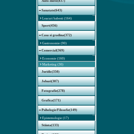
Auto-moto(837)
Sanatate(643)
Leacuri babesti (164)
Sport(456)
Casa si gradina(372)
Gastronomie (90)
Comercial(369)
Economie (160)
Marketing (30)
Juridic(350)
Joburi(307)
Fotografie(278)
Grafica(171)
Psihologie/Filosofie(149)
Epistemologie (17)
Stiinta(133)