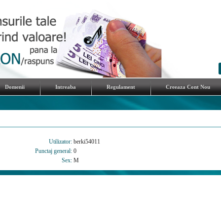
Domenii
Intreaba
Regulament
Creeaza Cont Nou
Utilizator:
berki54011
Punctaj general:
0
Sex:
M