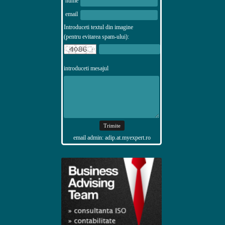
nume
email
Introduceti textul din imagine
(pentru evitarea spam-ului):
introduceti mesajul
email admin: adip.at.myexpert.ro