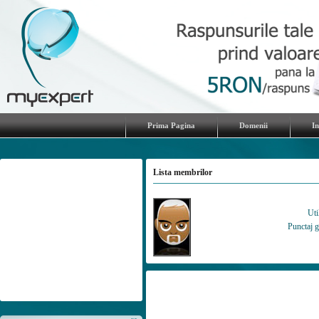
Prima Pagina
Domenii
I
Lista membrilor
Uti
Punctaj g