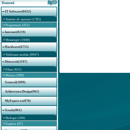
Domenii
IT Software(8432)
Sisteme de operare (1785)
Programare (451)
Internet(8219)
Messenger (1048)
Hardware(6755)
Telefoane mobile (9947)
Distractii(3197)
Filme (631)
Muzica (599)
General(1899)
Arhitectura/Design(965)
MyExpert.ro(870)
Scoala(861)
Biologie (206)
Engleza (87)