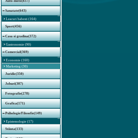
Auto-moto(837)
Sanatate(643)
Leacuri babesti (164)
Sport(456)
Casa si gradina(372)
Gastronomie (90)
Comercial(369)
Economie (160)
Marketing (30)
Juridic(350)
Joburi(307)
Fotografie(278)
Grafica(171)
Psihologie/Filosofie(149)
Epistemologie (17)
Stiinta(133)