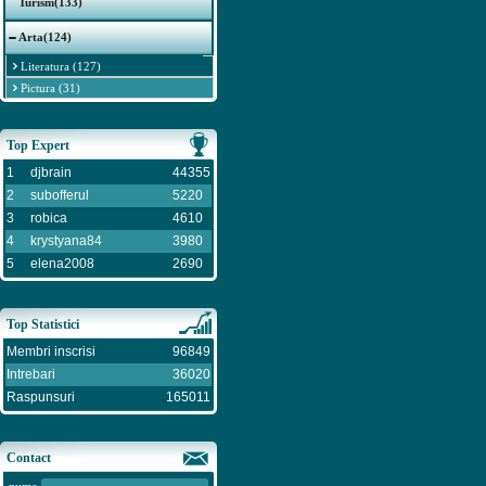
Turism(133)
Arta(124)
Literatura (127)
Pictura (31)
Top Expert
1
djbrain
44355
2
subofferul
5220
3
robica
4610
4
krystyana84
3980
5
elena2008
2690
Top Statistici
Membri inscrisi
96849
Intrebari
36020
Raspunsuri
165011
Contact