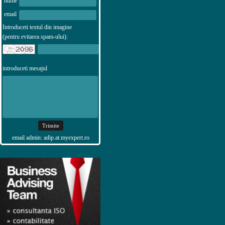
nume
email
Introduceti textul din imagine
(pentru evitarea spam-ului):
introduceti mesajul
email admin: adip.at.myexpert.ro