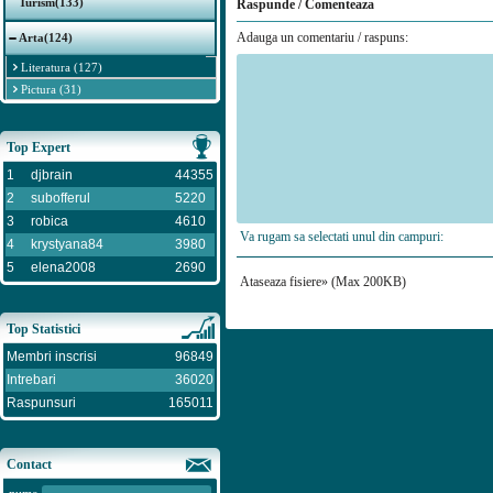
Turism(133)
Raspunde / Comenteaza
Adauga un comentariu / raspuns:
Arta(124)
Literatura (127)
Pictura (31)
Top Expert
1
djbrain
44355
2
subofferul
5220
3
robica
4610
Va rugam sa selectati unul din campuri:
4
krystyana84
3980
5
elena2008
2690
Ataseaza fisiere» (Max 200KB)
Top Statistici
Membri inscrisi
96849
Intrebari
36020
Raspunsuri
165011
Contact