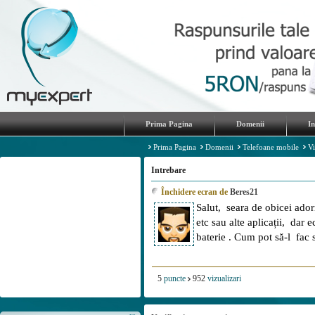
Prima Pagina
Domenii
I
Prima Pagina
Domenii
Telefoane mobile
Vi
Intrebare
Închidere ecran de
Beres21
Salut, seara de obicei ador
etc sau alte aplicații, dar
baterie . Cum pot să-l fac 
5
puncte
952
vizualizari