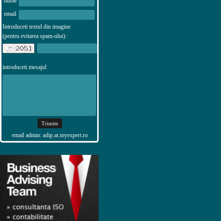
nume
email
Introduceti textul din imagine
(pentru evitarea spam-ului):
introduceti mesajul
email admin: adip.at.myexpert.ro