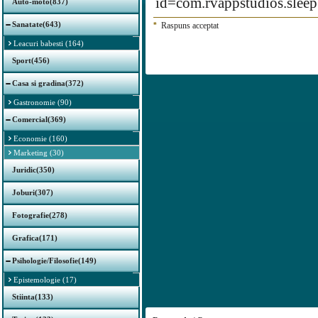
id=com.rvappstudios.sleep.
Auto-moto(837)
Sanatate(643)
*
Raspuns acceptat
Leacuri babesti (164)
Sport(456)
Casa si gradina(372)
Gastronomie (90)
Comercial(369)
Economie (160)
Marketing (30)
Juridic(350)
Joburi(307)
Fotografie(278)
Grafica(171)
Psihologie/Filosofie(149)
Epistemologie (17)
Stiinta(133)