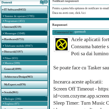
Notificari raspunsuri
Domenii
Pentru a putea bifa optiunea de notificare in email 
IT Software(8432)
Daca nu aveti cont, click
Aici
Sisteme de operare (1785)
Programare (451)
Raspunsuri
Internet(8219)
queensoft
Comentariul lui:
Messenger (1048)
Acele aplicatii for
Hardware(6755)
Consuma baterie si 
Telefoane mobile (9947)
Distractii(3197)
Poti sa dai lumino
Filme (631)
Muzica (599)
Se poate face cu Tasker sa
General(1899)
Arhitectura/Design(965)
Incearca aceste aplicatii:
MyExpert.ro(870)
Screen Off Timeout - https
Scoala(861)
id=com.cozyme.app.screen
Biologie (206)
Sleep Timer: Turn Music Of
Engleza (87)