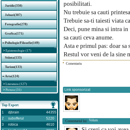
posibilitati.
Juridic(350)
Nu trebuie sa cauti printesa
Joburi(307)
Trebuie sa-ti taiesti viata ca
Fotografie(278)
Deci, pune mina si intra in v
Grafica(171)
sa cauti ceva anume.
Psihologie/Filosofie(149)
Asta e primul pas: doar sa s
Epistemologie (17)
Restul vor veni de la sine 
Stiinta(133)
*
Comentariu
Turism(133)
Arta(124)
Literatura (127)
Link sponsorizat
Pictura (31)
Top Expert
1
djbrain
44355
2
subofferul
5220
Volum
Comentariul lui:
3
robica
4610
Si crezi ca voi avea 