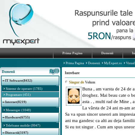
Prima Pagina
Domenii
I
Prima Pagina
Domenii
MyExpert.ro
Vizual
Domenii
Intrebare
IT Software(8432)
Singur de
Volum
Buna , am varsta de 24 de a
Sisteme de operare (1785)
Programare (451)
droghez. Mai beau cate o ber
asta . , multi rad de Mine , 
Internet(8219)
La vârsta de 24 ani m-am a
Messenger (1048)
Sa va spun sincer uneori am impresia
Hardware(6755)
ani ma gandesc ca alti au deja familii
Telefoane mobile (9947)
Si eu tot singur . Cum am spus uneor
Distractii(3197)