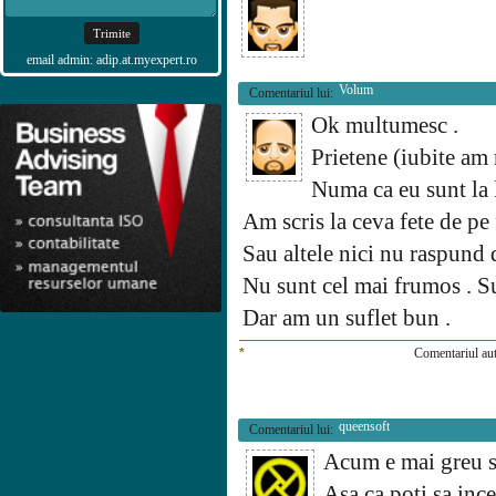
email admin: adip.at.myexpert.ro
Volum
Comentariul lui:
Ok multumesc .
Prietene (iubite am 
Numa ca eu sunt la 
Am scris la ceva fete de pe
Sau altele nici nu raspund 
Nu sunt cel mai frumos . 
Dar am un suflet bun .
*
Comentariul aut
queensoft
Comentariul lui:
Acum e mai greu sa 
Asa ca poti sa inc