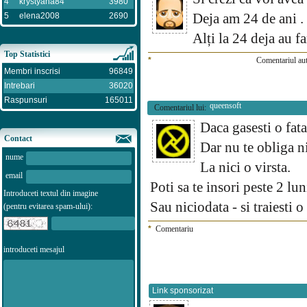
4
krystyana84
3980
Deja am 24 de ani .
5
elena2008
2690
Alți la 24 deja au 
Top Statistici
*
Comentariul aut
Membri inscrisi
96849
Intrebari
36020
Raspunsuri
165011
queensoft
Comentariul lui:
Daca gasesti o fata 
Contact
Dar nu te obliga n
nume
La nici o virsta.
email
Poti sa te insori peste 2 lu
Introduceti textul din imagine
Sau niciodata - si traiesti 
(pentru evitarea spam-ului):
*
Comentariu
introduceti mesajul
Link sponsorizat