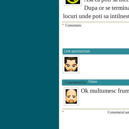
Dupa ce se termina 
locuri unde poti sa intilnes
*
Comentariu
Link sponsorizat
Volum
Comentariul lui:
Ok multumesc fru
*
Comentariul aut