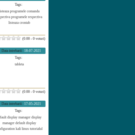
Tags:
listeaza programele
comanda
spectiva
programele
respectiva
listeaza
crontab
(0.00 - 0 voturi)
Data intrebarii:
18-07-2021
Tags:
tableta
(0.00 - 0 voturi)
Data intrebarii:
17-05-2021
Tags:
fault display manager
display
manager
default display
nfiguration
kali linux
tutorialul