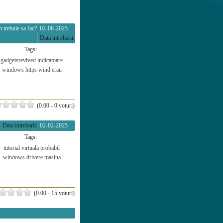
 trebuie sa fac?
02-08-2025
Data intrebarii:
Tags:
gadgetsrevived
indicatoare
windows
https
wind
erau
(0.00 - 0 voturi)
Data intrebarii:
02-02-2025
Tags:
tutorial
virtuala
probabil
windows
drivere
masina
(0.00 - 15 voturi)