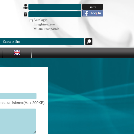
Autologin
Inregistreaza-te
Mi-am uitat parola
aseaza fisiere»(Max 200KB)