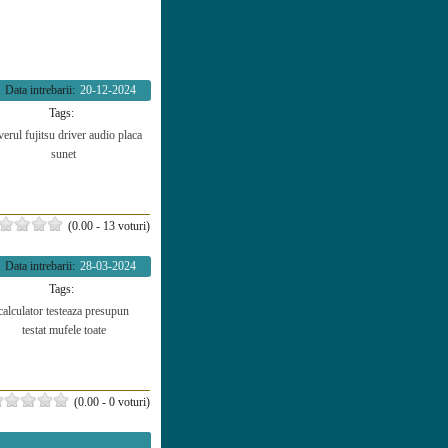
Data intrebarii:
20-12-2024
Tags:
verul
fujitsu
driver
audio
placa
sunet
(0.00 - 13 voturi)
Data intrebarii:
28-03-2024
Tags:
calculator
testeaza
presupun
testat
mufele
toate
(0.00 - 0 voturi)