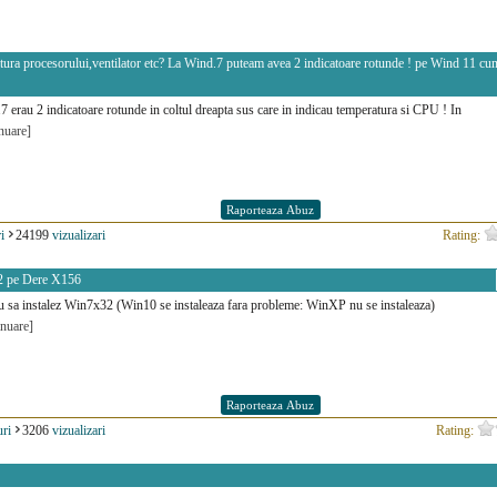
ura procesorului,ventilator etc? La Wind.7 puteam avea 2 indicatoare rotunde ! pe Wind 11 cum
 erau 2 indicatoare rotunde in coltul dreapta sus care in indicau temperatura si CPU ! In
nuare]
i
24199
vizualizari
Rating:
2 pe Dere X156
au sa instalez Win7x32 (Win10 se instaleaza fara probleme: WinXP nu se instaleaza)
inuare]
ri
3206
vizualizari
Rating: