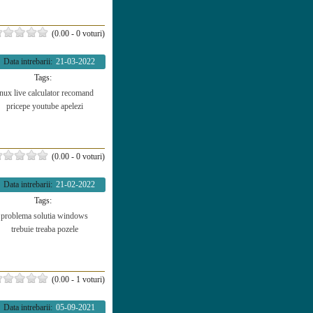
(0.00 - 0 voturi)
Data intrebarii:
21-03-2022
Tags:
inux live
calculator
recomand
pricepe
youtube
apelezi
(0.00 - 0 voturi)
Data intrebarii:
21-02-2022
Tags:
problema
solutia
windows
trebuie
treaba
pozele
(0.00 - 1 voturi)
Data intrebarii:
05-09-2021