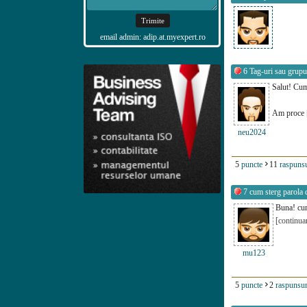
email admin: adip.at.myexpert.ro
6
Tag-uri sau grupur
Salut! Cum
Am proce
neu2024
5
puncte
11
raspunsu
7
cum sterg parola d
Buna! cum
[continua
mu123
5
puncte
2
raspunsur