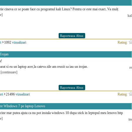
știe cineva ce se poate face cu programul kali Linux? Pentru ce este mai exact..Va mulț
e]
kal
i
1092
vizualizari
Rating:
Trojan
a!
at si eu un laptop acer,la cateva zile am reusit sa iau un trojan.
re
e
[continuare]
ri
21496
vizualizari
Rating:
are WIndows 7 pe laptop Lenovo
cine mar putea ajuta ca nu pot instala windows 10 dupa stick in leptopul meu lenovo http
e]
in