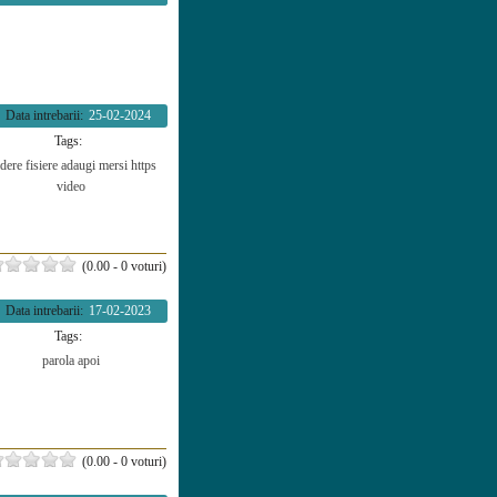
Data intrebarii:
25-02-2024
Tags:
ldere
fisiere
adaugi
mersi
https
video
(0.00 - 0 voturi)
Data intrebarii:
17-02-2023
Tags:
parola
apoi
(0.00 - 0 voturi)