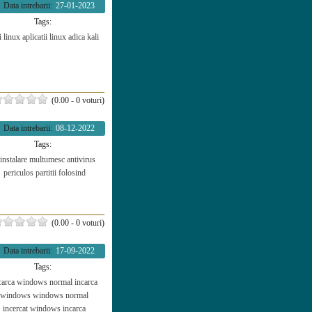
Data intrebarii:
27-01-2023
Tags:
i linux
aplicatii
linux
adica
kali
(0.00 - 0 voturi)
Data intrebarii:
08-12-2022
Tags:
instalare
multumesc
antivirus
periculos
partitii
folosind
(0.00 - 0 voturi)
Data intrebarii:
17-09-2022
Tags:
carca windows normal
incarca
windows
windows normal
incercat
windows
incarca