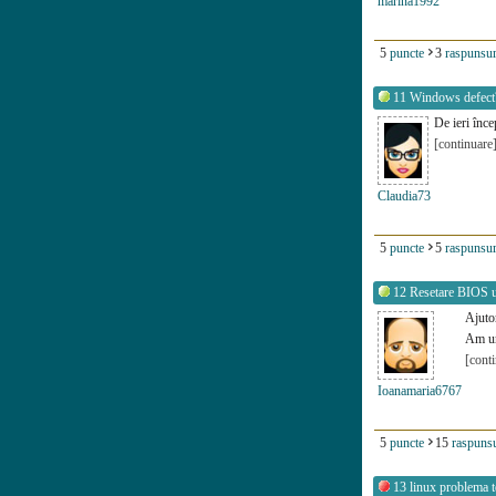
marina1992
5
puncte
3
raspunsur
11
Windows defect
De ieri înc
[continuare
Claudia73
5
puncte
5
raspunsur
12
Resetare BIOS u
Ajuto
Am un
[cont
Ioanamaria6767
5
puncte
15
raspunsu
13
linux problema t