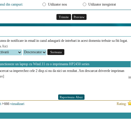
unul din campuri:
Utilizator nou
Utilizator inregistrat
unea de notificare in email in cazul adaugarii de intrebari in acest domeniu trebuie sa fiti logat.
ck
Aici
functioneze un laptop cu Wind.11 cu o imprimanta HP2450 series
cercat sa imperechez cele 2 disp.si nu da nici un rezultat..Am descarcat driverele impriman
re]
i
i
666
vizualizari
Rating: