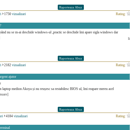
i
1750
vizualizari
Rating:
?
epând nu se m-ai deschide windows-ul ,practic se deschide îmi apare sigla windows dar
]
l
i
2182
vizualizari
Rating:
rgent ajutor
r
 laptop medion Akoya și nu reușesc sa restabilesc BIOS ul, îmi reapare mereu acel
inuare]
ri
4184
vizualizari
Rating:
erminal