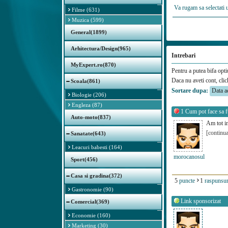
Va rugam sa selectati 
Filme (631)
Muzica (599)
General(1899)
Arhitectura/Design(965)
Intrebari
MyExpert.ro(870)
Pentru a putea bifa opti
Daca nu aveti cont, cli
Scoala(861)
Sortare dupa:
Biologie (206)
Engleza (87)
1
Cum pot face sa 
Auto-moto(837)
Am tot in
[continua
Sanatate(643)
Leacuri babesti (164)
morocanosul
Sport(456)
Casa si gradina(372)
5
puncte
1
raspunsur
Gastronomie (90)
Link sponsorizat
Comercial(369)
Economie (160)
Marketing (30)