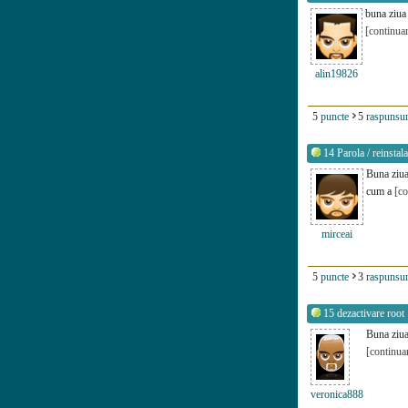
buna ziua 
[continua
alin19826
5
puncte
5
raspunsur
14
Parola / reinsta
Buna ziua
cum a
[co
mirceai
5
puncte
3
raspunsur
15
dezactivare root
Buna ziua 
[continua
veronica888