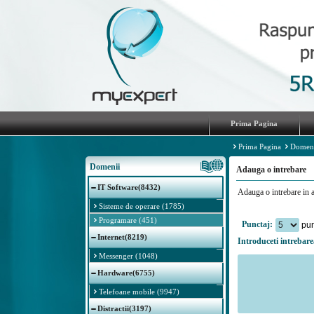
Prima Pagina
Prima Pagina
Domen
Domenii
Adauga o intrebare
IT Software(8432)
Adauga o intrebare in 
Sisteme de operare (1785)
Programare (451)
Punctaj:
pun
Internet(8219)
Introduceti intrebare
Messenger (1048)
Hardware(6755)
Telefoane mobile (9947)
Distractii(3197)