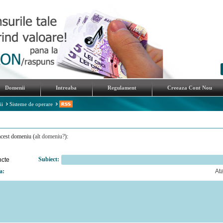
Domenii
Intreaba
Regulament
Creeaza Cont Nou
ii
Sisteme de operare
acest domeniu (
alt domeniu?
):
Subiect:
cte
a:
At