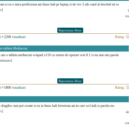
am si eu o mica probl;erma am linux kali pe leptop si de vro 3 zile cand al deschid mi se
re]
re
i
2268
vizualizari
Rating:
lare tableta Mediacom
 am o tableta mediacom winpad x110 cu sistem de operare win 8.1 si nu mai stiu parola
ntinuare]
i
1800
vizualizari
Rating:
dragilor cum pot scoate si eu in linux kali ferestruta aia in care scri kali si parola roo
re]
de
co