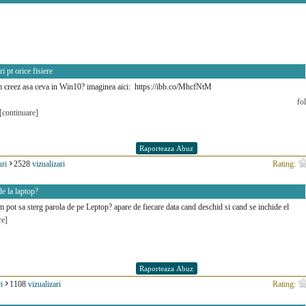
i pt orice fisiere
 creez asa ceva in Win10? imaginea aici: https://ibb.co/MhcfNtM
fo
[continuare]
ri
2528
vizualizari
Rating:
e la laptop?
 pot sa sterg parola de pe Leptop? apare de fiecare data cand deschid si cand se inchide el
re]
i
1108
vizualizari
Rating: