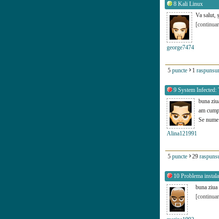
8
Kali Linux
Va salut, 
[continuar
george7474
5
puncte
1
raspunsur
9
System Infected: 
buna ziu
am cumpar
Se num
Alina121991
5
puncte
29
raspunsu
10
Problema instal
buna ziua 
[continuar