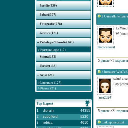
Juridic(350)
Joburi(307)
2
Cum aflu temperat
Fotografie(278)
La Wind.7
Grafica(171)
W
[conti
Psihologie/Filosofie(149)
morocanosul
Epistemologie (17)
Stiinta(133)
5
puncte
1
raspunsur
Turism(133)
3
Instalare Win7x3
Arta(124)
salut! vre
Literatura (127)
Lapt
[cont
Pictura (31)
neu2024
Top Expert
1
djbrain
44355
5
puncte
21
raspunsu
2
subofferul
5220
Link sponsorizat
3
robica
4610