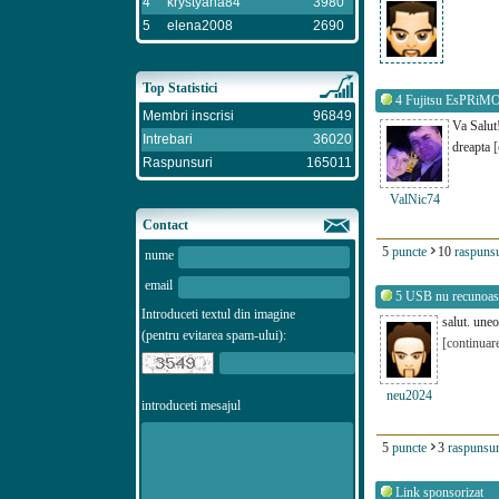
4
krystyana84
3980
5
elena2008
2690
Top Statistici
4
Fujitsu EsPRiM
Membri inscrisi
96849
Va Salut
Intrebari
36020
dreapta
[
Raspunsuri
165011
ValNic74
Contact
5
puncte
10
raspunsu
nume
email
5
USB nu recunoas
Introduceti textul din imagine
salut. uneo
(pentru evitarea spam-ului):
[continuar
neu2024
introduceti mesajul
5
puncte
3
raspunsur
Link sponsorizat