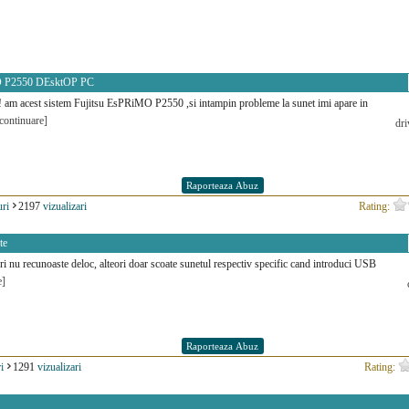
O P2550 DEsktOP PC
! am acest sistem Fujitsu EsPRiMO P2550 ,si intampin probleme la sunet imi apare in
continuare]
dri
ri
2197
vizualizari
Rating:
te
ri nu recunoaste deloc, alteori doar scoate sunetul respectiv specific cand introduci USB
e]
i
1291
vizualizari
Rating: