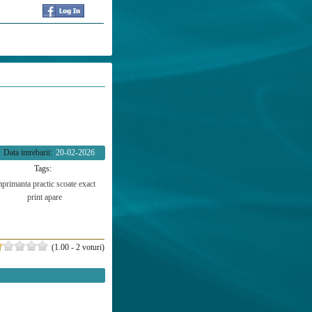
Data intrebarii:
20-02-2026
Tags:
mprimanta
practic
scoate
exact
print
apare
(1.00 - 2 voturi)