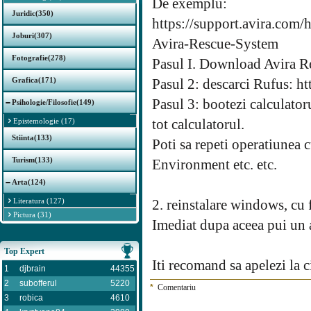
De exemplu:
Juridic(350)
https://support.avira.com
Joburi(307)
Avira-Rescue-System
Fotografie(278)
Pasul I. Download Avira Re
Grafica(171)
Pasul 2: descarci Rufus: htt
Pasul 3: bootezi calculator
Psihologie/Filosofie(149)
tot calculatorul.
Epistemologie (17)
Stiinta(133)
Poti sa repeti operatiunea 
Turism(133)
Environment etc. etc.
Arta(124)
Literatura (127)
2. reinstalare windows, cu
Pictura (31)
Imediat dupa aceea pui un ant
Top Expert
Iti recomand sa apelezi la 
1
djbrain
44355
2
subofferul
5220
*
Comentariu
3
robica
4610