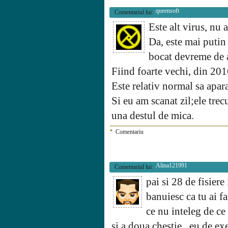
queensoft
Comentariul lui:
Este alt virus, nu a
Da, este mai putin 
bocat devreme de a
Fiind foarte vechi, din 2016
Este relativ normal sa apara
Si eu am scanat zil;ele trecu
una destul de mica.
*
Comentariu
Alina121991
Comentariul lui:
pai si 28 de fisiere
banuiesc ca tu ai fa
ce nu inteleg de ce
si a doua chestie...eu de e