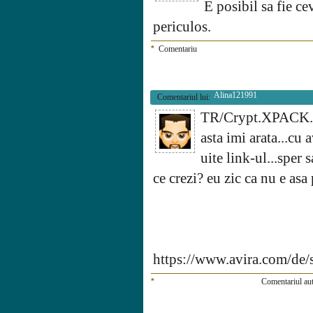
E posibil sa fie cev
periculos.
*
Comentariu
Alina121991
Comentariul lui:
TR/Crypt.XPACK
asta imi arata...cu 
uite link-ul...sper 
ce crezi? eu zic ca nu e asa 
https://www.avira.com/de
*
Comentariul aut