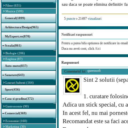
sau daca se poate elimina definitiv fa
Filme (631)
Muzica (599)
General(1899)
5
puncte
21497
vizualizari
Arhitectura/Design(965)
Notificari raspunsuri
MyExpert.ro(870)
Pentru a putea bifa optiunea de notificare in email 
Scoala(861)
Daca nu aveti cont, click
Aici
Biologie (206)
Engleza (87)
Raspunsuri
Auto-moto(837)
queensoft
Comentariul lui:
Sanatate(643)
Sint 2 solutii (sep
Leacuri babesti (164)
Sport(456)
1. curatare folosi
Casa si gradina(372)
Adica un stick special, cu 
Gastronomie (90)
In acest fel, nu mai pornes
Comercial(369)
Recomandat este sa faci aces
Economie (160)
Marketing (30)