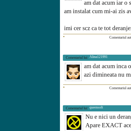
am dat acum iar o 
am instalat cum mi-ai zis a
imi cer scz ca te tot deranje
*
Comentariul aut
Alina121991
Comentariul lui:
am dat acum inca o 
azi dimineata nu mi
*
Comentariul aut
queensoft
Comentariul lui:
Nu e nici un deran
Apare EXACT acel