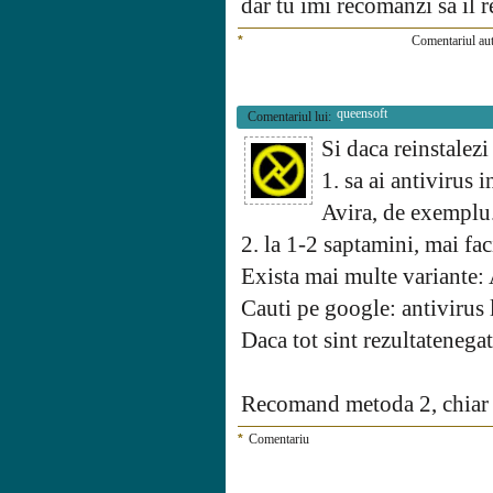
dar tu imi recomanzi sa il 
*
Comentariul aut
queensoft
Comentariul lui:
Si daca reinstale
1. sa ai antivirus 
Avira, de exemplu
2. la 1-2 saptamini, mai fa
Exista mai multe variante: 
Cauti pe google: antivirus
Daca tot sint rezultatenegat
Recomand metoda 2, chiar s
*
Comentariu