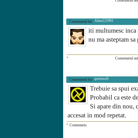
*
Comentariul aut
Alina121991
Comentariul lui:
iti multumesc inca 
nu ma asteptam sa p
*
Comentariul aut
queensoft
Comentariul lui:
Trebuie sa spui ex
Probabil ca este de
Si apare din nou, 
accesat in mod repetat.
*
Comentariu