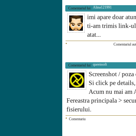
Alina121991
Comentariul lui:
imi apare doar atun
ti-am trimis link-u
atat...
*
Comentariul aut
queensoft
Comentariul lui:
Screenshot / poza 
Si click pe details,
Acum nu mai am Av
Fereastra principala > secu
fisierului.
*
Comentariu