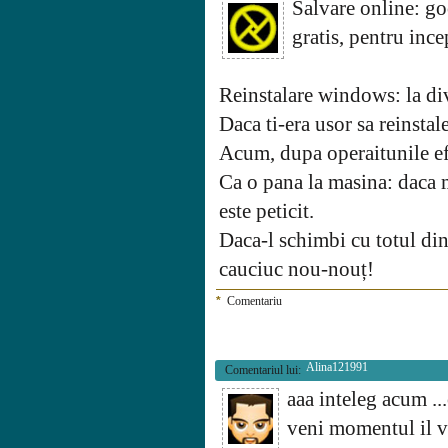
Salvare online: go
gratis, pentru ince
Reinstalare windows: la di
Daca ti-era usor sa reinsta
Acum, dupa operaitunile efe
Ca o pana la masina: daca m
este peticit.
Daca-l schimbi cu totul din
cauciuc nou-nouț!
*
Comentariu
Alina121991
Comentariul lui:
aaa inteleg acum ..
veni momentul il vo