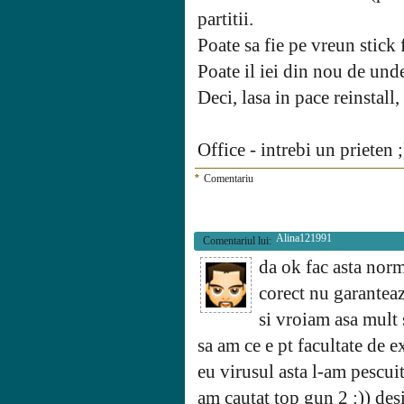
partitii.
Poate sa fie pe vreun stick 
Poate il iei din nou de unde l
Deci, lasa in pace reinstall
Office - intrebi un prieten 
*
Comentariu
Alina121991
Comentariul lui:
da ok fac asta nor
corect nu garanteaz
si vroiam asa mult 
sa am ce e pt facultate de 
eu virusul asta l-am pescuit
am cautat top gun 2 :)) des