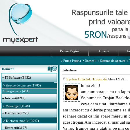
Prima Pagina
Domenii
I
Prima Pagina
Domenii
Sisteme de operare
Domenii
Intrebare
IT Software(8432)
System Infected: Trojan de
Alina121991
buna ziua!
Sisteme de operare (1785)
Programare (451)
am cumparat si eu un laptop
Se numeste Trojan.Backdoor 
Internet(8219)
ceva cam urat...intrebarea 
Messenger (1048)
am incercat cu diferite programe sa il
Hardware(6755)
scanare decat ca imi apare mereu in c
Telefoane mobile (9947)
acest trojan.Am incercat si manual sa 
Distractii(3197)
Va rog frumos ma ajutati si pe mn c