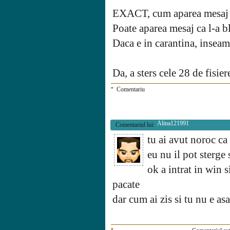
EXACT, cum aparea mesaj c
Poate aparea mesaj ca l-a bl
Daca e in carantina, inseam
Da, a sters cele 28 de fisier
*
Comentariu
Alina121991
Comentariul lui:
tu ai avut noroc ca 
eu nu il pot sterge 
ok a intrat in win si
pacate
dar cum ai zis si tu nu e asa