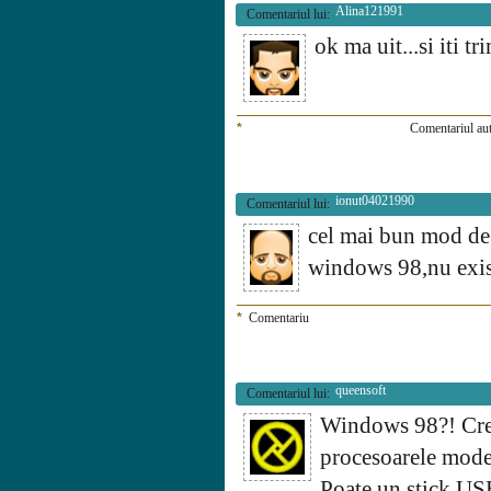
Alina121991
Comentariul lui:
ok ma uit...si iti tr
*
Comentariul aut
ionut04021990
Comentariul lui:
cel mai bun mod de 
windows 98,nu exist
*
Comentariu
queensoft
Comentariul lui:
Windows 98?! Cred 
procesoarele mode
Poate un stick US