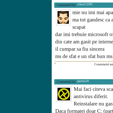
Alina121991
Comentariul lui:
mie nu imi mai apa
ma tot gandesc ca a
scapat
dar imi trebuie microsoft off
din cate am gasit pe intern
il cumpar sa fiu sincera
ms de sfat e un sfat bun ms
*
Comentariul aut
queensoft
Comentariul lui:
Mai faci citeva sc
antivirus diferit.
Reinstalare nu gar
Daca formatei doar C: (part