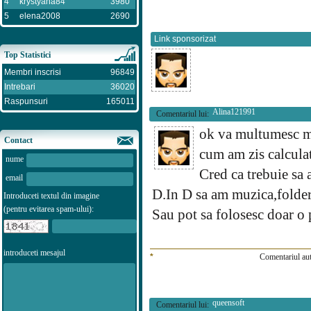
4
krystyana84
3980
5
elena2008
2690
Link sponsorizat
Top Statistici
Membri inscrisi
96849
Intrebari
36020
Raspunsuri
165011
Alina121991
Comentariul lui:
ok va multumesc mu
Contact
cum am zis calculat
nume
Cred ca trebuie sa
email
D.In D sa am muzica,foldere
Introduceti textul din imagine
(pentru evitarea spam-ului):
Sau pot sa folosesc doar o p
introduceti mesajul
*
Comentariul aut
queensoft
Comentariul lui: