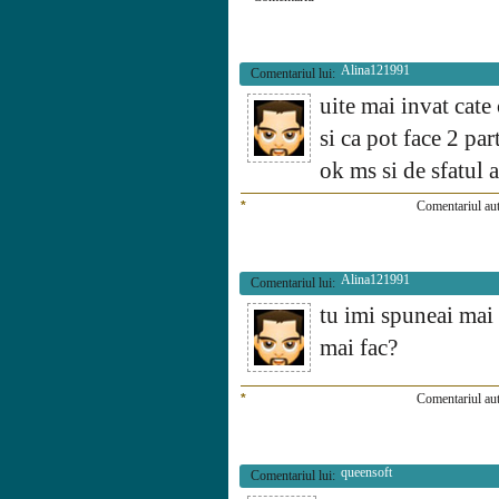
Alina121991
Comentariul lui:
uite mai invat cate
si ca pot face 2 part
ok ms si de sfatul a
*
Comentariul aut
Alina121991
Comentariul lui:
tu imi spuneai mai 
mai fac?
*
Comentariul aut
queensoft
Comentariul lui: