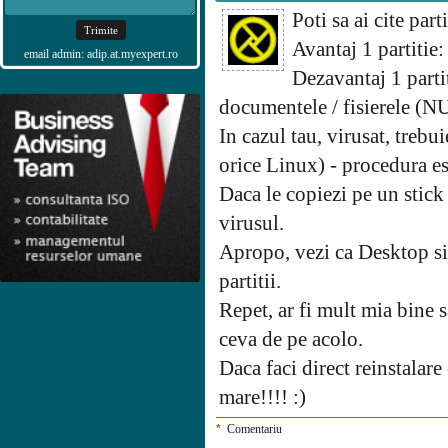
Poti sa ai cite parti
Avantaj 1 partitie:
email admin: adip.at.myexpert.ro
Dezavantaj 1 partit
documentele / fisierele (NU
In cazul tau, virusat, trebu
orice Linux) - procedura est
Daca le copiezi pe un stick
virusul.
Apropo, vezi ca Desktop si 
partitii.
Repet, ar fi mult mia bine s
ceva de pe acolo.
Daca faci direct reinstalare 
mare!!!! :)
*
Comentariu