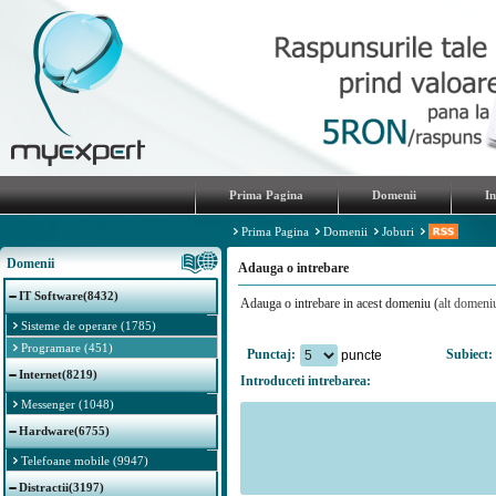
Prima Pagina
Domenii
I
Prima Pagina
Domenii
Joburi
Domenii
Adauga o intrebare
IT Software(8432)
Adauga o intrebare in acest domeniu (
alt domeni
Sisteme de operare (1785)
Programare (451)
Punctaj:
Subiect:
puncte
Internet(8219)
Introduceti intrebarea:
Messenger (1048)
Hardware(6755)
Telefoane mobile (9947)
Distractii(3197)