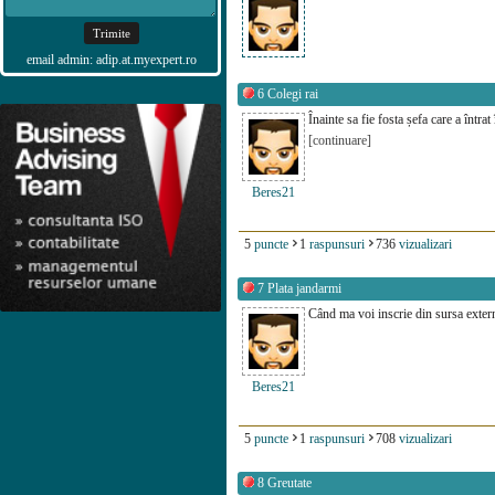
email admin: adip.at.myexpert.ro
6
Colegi rai
Înainte sa fie fosta șefa care a întra
[continuare]
Beres21
5
puncte
1
raspunsuri
736
vizualizari
7
Plata jandarmi
Când ma voi inscrie din sursa extern
Beres21
5
puncte
1
raspunsuri
708
vizualizari
8
Greutate