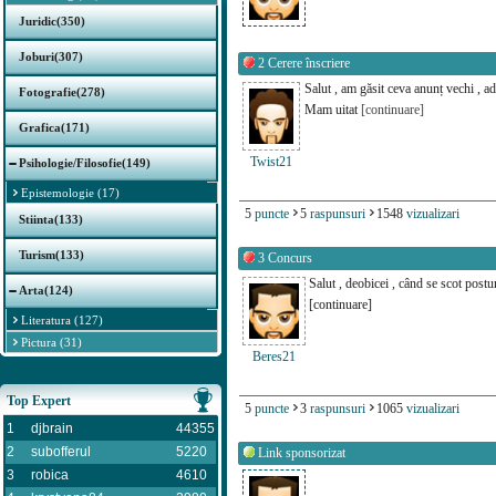
Juridic(350)
Joburi(307)
2
Cerere înscriere
Salut , am găsit ceva anunț vechi , adi
Fotografie(278)
Mam uitat
[continuare]
Grafica(171)
Twist21
Psihologie/Filosofie(149)
Epistemologie (17)
5
puncte
5
raspunsuri
1548
vizualizari
Stiinta(133)
Turism(133)
3
Concurs
Salut , deobicei , când se scot postu
Arta(124)
[continuare]
Literatura (127)
Pictura (31)
Beres21
Top Expert
5
puncte
3
raspunsuri
1065
vizualizari
1
djbrain
44355
2
subofferul
5220
Link sponsorizat
3
robica
4610