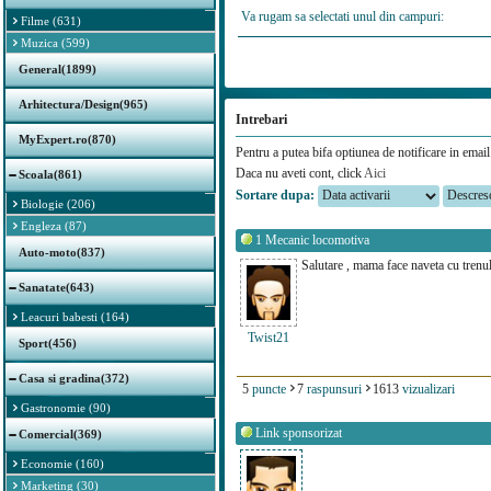
Va rugam sa selectati unul din campuri:
Filme (631)
Muzica (599)
General(1899)
Arhitectura/Design(965)
Intrebari
MyExpert.ro(870)
Pentru a putea bifa optiunea de notificare in email 
Daca nu aveti cont, click
Aici
Scoala(861)
Sortare dupa:
Biologie (206)
Engleza (87)
1
Mecanic locomotiva
Auto-moto(837)
Salutare , mama face naveta cu trenul 
Sanatate(643)
Leacuri babesti (164)
Twist21
Sport(456)
Casa si gradina(372)
5
puncte
7
raspunsuri
1613
vizualizari
Gastronomie (90)
Link sponsorizat
Comercial(369)
Economie (160)
Marketing (30)