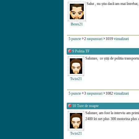
Salut , nu știu dacă am mai întrebat,
Beres21
5
puncte
2
raspunsuri
1019
vizualizari
9
Politia TF
Salutare, ce știți de politia transpor
Twist21
5
puncte
3
raspunsuri
1082
vizualizari
10
Ture de noapte
Salutare, am fost la interviu am primi
2400 lei net plus 300 motorina plus 
Twist21