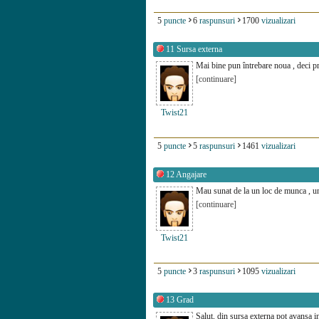
5
puncte
6
raspunsuri
1700
vizualizari
11
Sursa externa
Mai bine pun întrebare noua , deci pr
[continuare]
Twist21
5
puncte
5
raspunsuri
1461
vizualizari
12
Angajare
Mau sunat de la un loc de munca , und
[continuare]
Twist21
5
puncte
3
raspunsuri
1095
vizualizari
13
Grad
Salut, din sursa externa pot avansa i