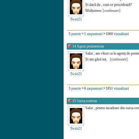
Și dacă da , cum se procedează?
Mulțumesc
[continuare]
Twist21
5
puncte
1
raspunsuri
1060
vizualizari
14
Agent penintenciar
Salut , am văzut ca la agenți de penit
Și am găsit tot,
[continuare]
Twist21
5
puncte
6
raspunsuri
1851
vizualizari
15
Sursa externa
Salut , pentru incadrare din sursa ext
Twist21