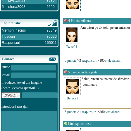
4
krystyana84
3980
5
elena2008
2690
4
Politia militara
Top Statistici
Am văzut pe tik tok , pe un antrenor ce
Membri inscrisi
96849
Intrebari
36020
Raspunsuri
165011
Twist21
Contact
5
puncte
3
raspunsuri
1059
vizualizari
nume
5
Concediu fără plata
email
Salut , vreau ca înainte de sărbători
Introduceti textul din imagine
[continuare]
(pentru evitarea spam-ului):
Beres21
introduceti mesajul
5
puncte
1
raspunsuri
860
vizualizari
Link sponsorizat