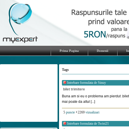
Prima Pagina
Domenii
I
Tags
Intrebare formulata de
Sinuy
bilet trimitere
Buna am si eu o problema am pierdut .biletu
mai poate da altul [...]
5
puncte
2269
vizualizari
Intrebare formulata de
Twist21