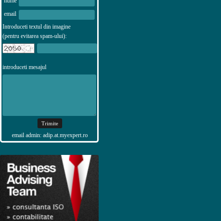
nume
email
Introduceti textul din imagine
(pentru evitarea spam-ului):
introduceti mesajul
email admin: adip.at.myexpert.ro