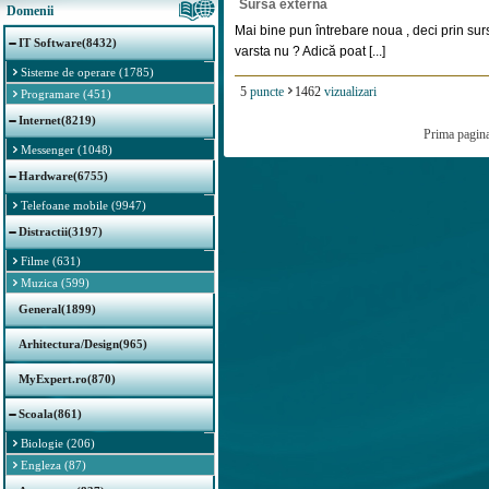
Sursa externa
Domenii
Mai bine pun întrebare noua , deci prin sur
IT Software(8432)
varsta nu ? Adică poat [...]
Sisteme de operare (1785)
5
puncte
1462
vizualizari
Programare (451)
Internet(8219)
Prima pagin
Messenger (1048)
Hardware(6755)
Telefoane mobile (9947)
Distractii(3197)
Filme (631)
Muzica (599)
General(1899)
Arhitectura/Design(965)
MyExpert.ro(870)
Scoala(861)
Biologie (206)
Engleza (87)