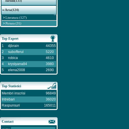
Turism(133)
Arta(124)
Literatura (127)
Pictura (31)
Top Expert
1
djbrain
44355
2
subofferul
5220
3
robica
4610
4
krystyana84
3980
5
elena2008
2690
Top Statistici
Membri inscrisi
96849
Intrebari
36020
Raspunsuri
165011
Contact