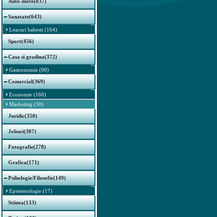
Auto-moto(837)
Sanatate(643)
Leacuri babesti (164)
Sport(456)
Casa si gradina(372)
Gastronomie (90)
Comercial(369)
Economie (160)
Marketing (30)
Juridic(350)
Joburi(307)
Fotografie(278)
Grafica(171)
Psihologie/Filosofie(149)
Epistemologie (17)
Stiinta(133)