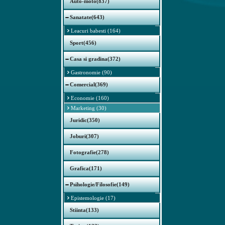
Auto-moto(837)
Sanatate(643)
Leacuri babesti (164)
Sport(456)
Casa si gradina(372)
Gastronomie (90)
Comercial(369)
Economie (160)
Marketing (30)
Juridic(350)
Joburi(307)
Fotografie(278)
Grafica(171)
Psihologie/Filosofie(149)
Epistemologie (17)
Stiinta(133)