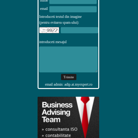
nume
email
Introduceti textul din imagine
(pentru evitarea spam-ului):
introduceti mesajul
email admin: adip.at.myexpert.ro