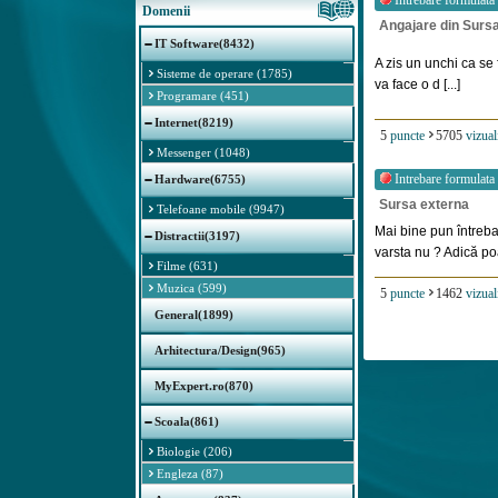
Intrebare formulata
Domenii
Angajare din Surs
IT Software(8432)
A zis un unchi ca se 
Sisteme de operare (1785)
va face o d [...]
Programare (451)
Internet(8219)
5
puncte
5705
vizual
Messenger (1048)
Intrebare formulata
Hardware(6755)
Sursa externa
Telefoane mobile (9947)
Mai bine pun întreba
Distractii(3197)
varsta nu ? Adică poat
Filme (631)
Muzica (599)
5
puncte
1462
vizual
General(1899)
Arhitectura/Design(965)
MyExpert.ro(870)
Scoala(861)
Biologie (206)
Engleza (87)