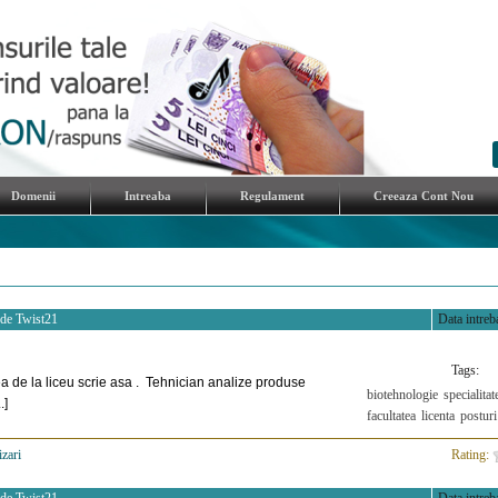
Domenii
Intreaba
Regulament
Creeaza Cont Nou
 de
Twist21
Data intreba
Tags:
 de la liceu scrie asa . Tehnician analize produse
biotehnologie
specialitat
.]
facultatea
licenta
posturi
izari
>
Rating: