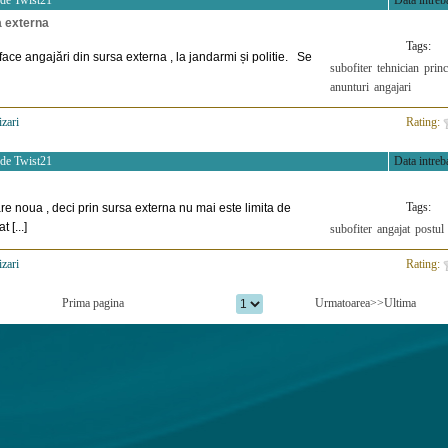
 de
Twist21
Data intreba
a externa
Tags:
face angajări din sursa externa , la jandarmi și politie. Se
subofiter
tehnician
princ
anunturi
angajari
izari
>
Rating:
 de
Twist21
Data intreba
Tags:
re noua , deci prin sursa externa nu mai este limita de
 [...]
subofiter
angajat
postul
izari
>
Rating:
Prima pagina
Urmatoarea>>
Ultima