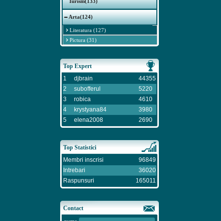
Turism(133)
Arta(124)
Literatura (127)
Pictura (31)
Top Expert
1
djbrain
44355
2
subofferul
5220
3
robica
4610
4
krystyana84
3980
5
elena2008
2690
Top Statistici
Membri inscrisi
96849
Intrebari
36020
Raspunsuri
165011
Contact