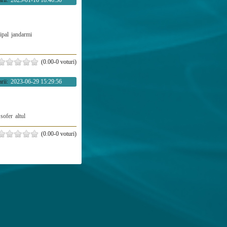
rii:
2023-01-16 18:46:30
ipal
jandarmi
(0.00-0 voturi)
rii:
2023-06-29 15:29:56
sofer
altul
(0.00-0 voturi)