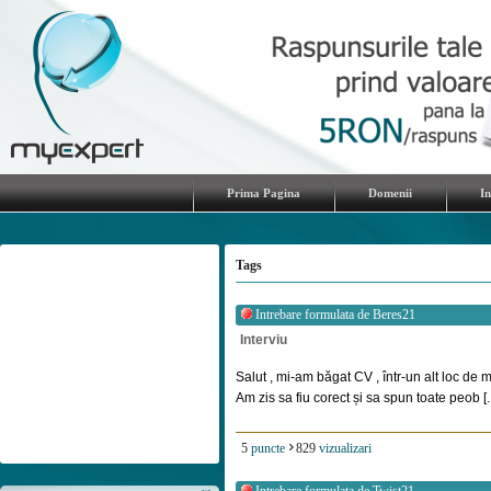
Prima Pagina
Domenii
I
Tags
Intrebare formulata de
Beres21
Interviu
Salut , mi-am băgat CV , într-un alt loc de 
Am zis sa fiu corect și sa spun toate peob [..
5
puncte
829
vizualizari