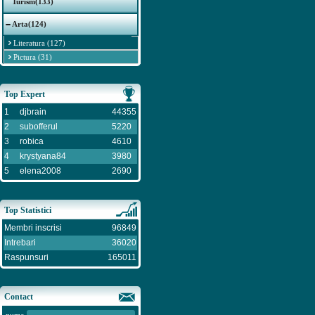
Turism(133)
Arta(124)
Literatura (127)
Pictura (31)
Top Expert
1
djbrain
44355
2
subofferul
5220
3
robica
4610
4
krystyana84
3980
5
elena2008
2690
Top Statistici
Membri inscrisi
96849
Intrebari
36020
Raspunsuri
165011
Contact