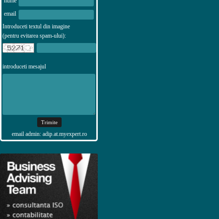
nume
email
Introduceti textul din imagine
(pentru evitarea spam-ului):
introduceti mesajul
email admin: adip.at.myexpert.ro