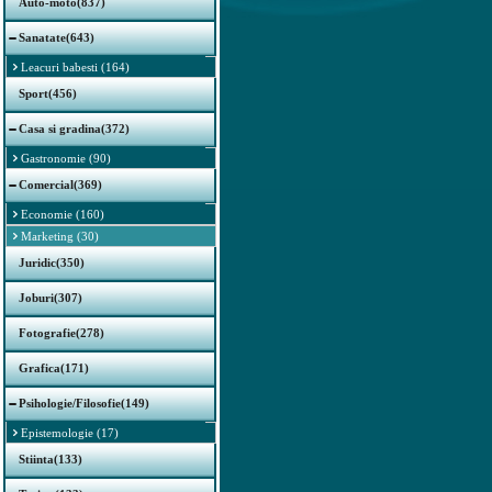
Auto-moto(837)
Sanatate(643)
Leacuri babesti (164)
Sport(456)
Casa si gradina(372)
Gastronomie (90)
Comercial(369)
Economie (160)
Marketing (30)
Juridic(350)
Joburi(307)
Fotografie(278)
Grafica(171)
Psihologie/Filosofie(149)
Epistemologie (17)
Stiinta(133)