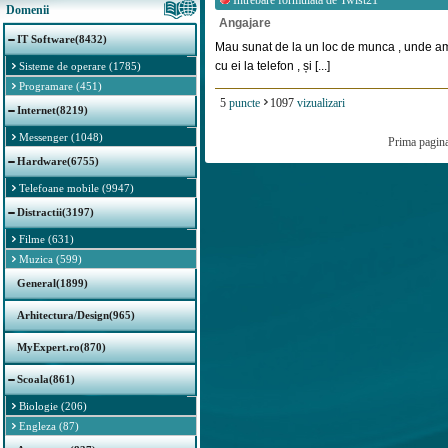
Intrebare formulata de
Twist21
Domenii
Angajare
IT Software(8432)
Mau sunat de la un loc de munca , unde am 
cu ei la telefon , și [...]
Sisteme de operare (1785)
Programare (451)
5
puncte
1097
vizualizari
Internet(8219)
Messenger (1048)
Prima pagin
Hardware(6755)
Telefoane mobile (9947)
Distractii(3197)
Filme (631)
Muzica (599)
General(1899)
Arhitectura/Design(965)
MyExpert.ro(870)
Scoala(861)
Biologie (206)
Engleza (87)