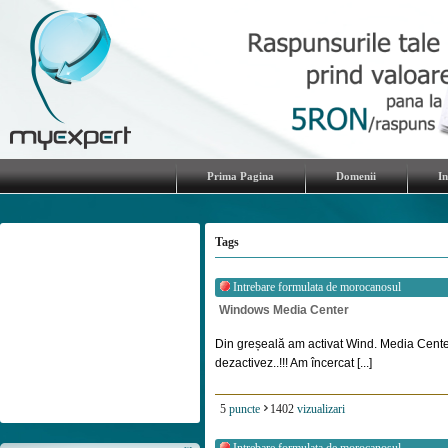
Prima Pagina
Domenii
I
Tags
Intrebare formulata de
morocanosul
Windows Media Center
Din greșeală am activat Wind. Media Cente
dezactivez..!!! Am încercat [...]
5
puncte
1402
vizualizari