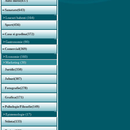
Auto-moto(837)
Sanatate(643)
Leacuri babesti (164)
Sport(456)
Casa si gradina(372)
Gastronomie (90)
Comercial(369)
Economie (160)
Marketing (30)
Juridic(350)
Joburi(307)
Fotografie(278)
Grafica(171)
Psihologie/Filosofie(149)
Epistemologie (17)
Stiinta(133)