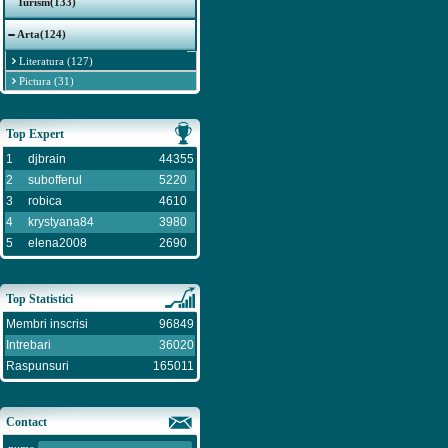
Turism(133)
Arta(124)
Literatura (127)
Pictura (31)
Top Expert
1
djbrain
44355
2
subofferul
5220
3
robica
4610
4
krystyana84
3980
5
elena2008
2690
Top Statistici
Membri inscrisi
96849
Intrebari
36020
Raspunsuri
165011
Contact