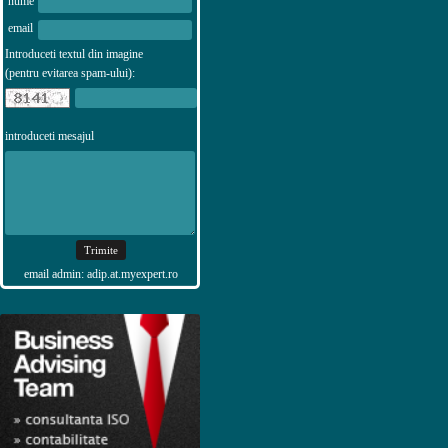
nume
email
Introduceti textul din imagine
(pentru evitarea spam-ului):
introduceti mesajul
email admin: adip.at.myexpert.ro