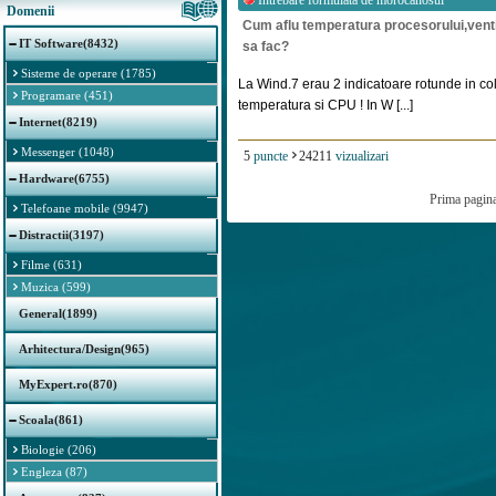
Intrebare formulata de
morocanosul
Domenii
Cum aflu temperatura procesorului,venti
IT Software(8432)
sa fac?
Sisteme de operare (1785)
La Wind.7 erau 2 indicatoare rotunde in col
Programare (451)
temperatura si CPU ! In W [...]
Internet(8219)
Messenger (1048)
5
puncte
24211
vizualizari
Hardware(6755)
Prima pagin
Telefoane mobile (9947)
Distractii(3197)
Filme (631)
Muzica (599)
General(1899)
Arhitectura/Design(965)
MyExpert.ro(870)
Scoala(861)
Biologie (206)
Engleza (87)