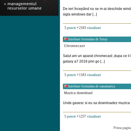
De ieri începând nu se m-ai deschide wind
sigla windows dar [...]
5
puncte
2183
vizualizari
Intrebare formulata de
Sinuy
Chromecast
Salut am un aparat chromecast ,dupa ce il b
galaxy a7 2018 prin go [...]
5
puncte
1183
vizualizari
Intrebare formulata de
oanamarica
Muzica download
Unde gasesc si eu sa downloadez muzica f
5
puncte
1257
vizualizari
Prima pagin