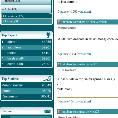
Turism(133)
nu ii ia cifrele [...]
Arta(124)
5
puncte
1500
vizualizari
Literatura (127)
Pictura (31)
Intrebare formulata de
Niculaie60ani
Mesaj vocal
Top Expert
Salut! Cum descarc in tel un mesaj vocal d
1
djbrain
44355
2
subofferul
5220
3
robica
4610
5
puncte
3340
vizualizari
4
krystyana84
3980
5
elena2008
2690
Intrebare formulata de
mu123
cum tastez?
Top Statistici
Buna! puteti va rog sa mi spuneti si mie ,cu 
?
Membri inscrisi
96849
multumes [...]
Intrebari
36020
Raspunsuri
165011
5
puncte
5515
vizualizari
Contact
Intrebare formulata de
Mela22
Note 3 problema