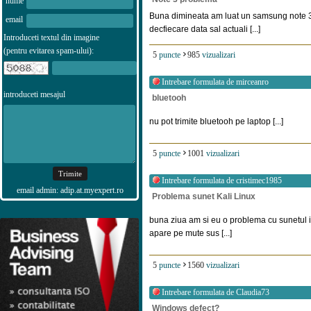
nume
Buna dimineata am luat un samsung note 
email
decfiecare data sal actuali [...]
Introduceti textul din imagine
(pentru evitarea spam-ului):
5
puncte
985
vizualizari
Intrebare formulata de
mirceanro
introduceti mesajul
bluetooh
nu pot trimite bluetooh pe laptop [...]
5
puncte
1001
vizualizari
Intrebare formulata de
cristimec1985
email admin: adip.at.myexpert.ro
Problema sunet Kali Linux
buna ziua am si eu o problema cu sunetul i
apare pe mute sus [...]
5
puncte
1560
vizualizari
Intrebare formulata de
Claudia73
Windows defect?