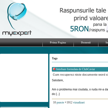
Prima Pagina
Domenii
I
Tags
Intrebare formulata de
ClubCaviar
Cum recuperez niste documente word si
Salutare,
Am o problema mai ciudata, o ruda mi-a dat
do [...]
10
puncte
1912
vizualizari