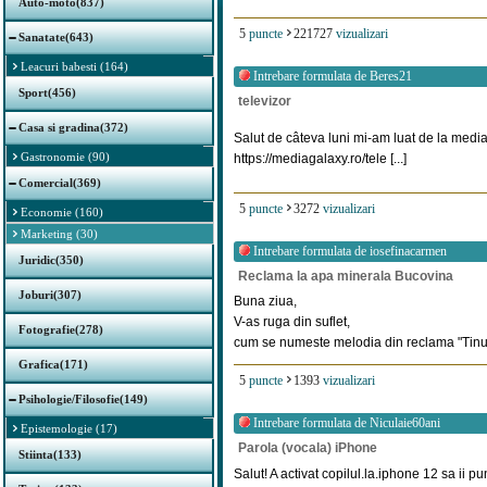
Auto-moto(837)
5
puncte
221727
vizualizari
Sanatate(643)
Leacuri babesti (164)
Intrebare formulata de
Beres21
Sport(456)
televizor
Casa si gradina(372)
Salut de câteva luni mi-am luat de la media
Gastronomie (90)
https://mediagalaxy.ro/tele [...]
Comercial(369)
5
puncte
3272
vizualizari
Economie (160)
Marketing (30)
Intrebare formulata de
iosefinacarmen
Juridic(350)
Reclama la apa minerala Bucovina
Joburi(307)
Buna ziua,
V-as ruga din suflet,
Fotografie(278)
cum se numeste melodia din reclama "Tinut s
Grafica(171)
5
puncte
1393
vizualizari
Psihologie/Filosofie(149)
Intrebare formulata de
Niculaie60ani
Epistemologie (17)
Parola (vocala) iPhone
Stiinta(133)
Salut! A activat copilul.la.iphone 12 sa ii