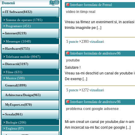
Domenii
Intrebare formulata de
Petrud
video in timp real
IT Software(8432)
Sisteme de operare (1785)
Vreau sa filmez un eveniment si, in acelasi
Programare (451)
trimita imaginile pe [...]
Internet(8219)
Messenger (1048)
5
puncte
2393
vizualizari
Hardware(6755)
Intrebare formulata de
andreissw96
Telefoane mobile (9947)
youtube
Distractii(3197)
Salutare !
Filme (631)
Vreau sa-mi deschid un canal de youtube i
Muzica (599)
De exemp [...]
General(1899)
5
puncte
1272
vizualizari
Arhitectura/Design(965)
Intrebare formulata de
andreissw96
MyExpert.ro(870)
problema cont google adsense
Scoala(861)
Mi-am creat un canal pe youtube,dar n-am p
Biologie (206)
Am incercat sa-mi fac cont pe google [...]
Engleza (87)