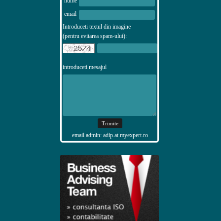
nume
email
Introduceti textul din imagine
(pentru evitarea spam-ului):
introduceti mesajul
email admin: adip.at.myexpert.ro