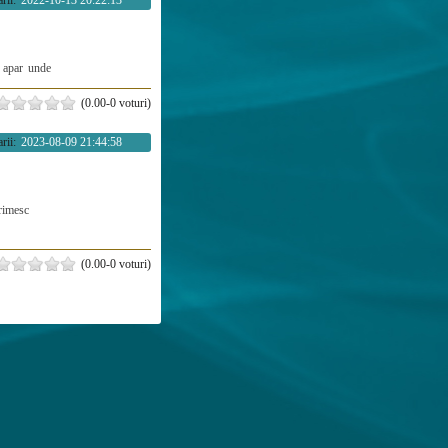
rii:
2022-10-13 20:22:13
apar
unde
(0.00-0 voturi)
rii:
2023-08-09 21:44:58
rimesc
(0.00-0 voturi)