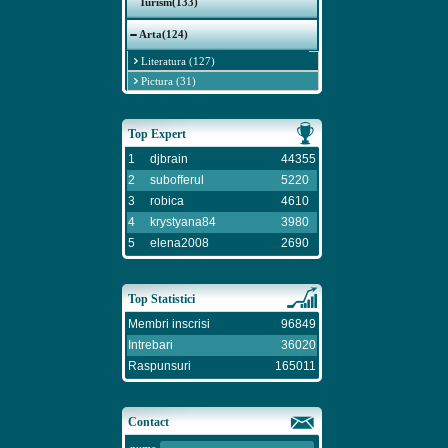
Turism(133)
Arta(124)
Literatura (127)
Pictura (31)
Top Expert
1
djbrain
44355
2
subofferul
5220
3
robica
4610
4
krystyana84
3980
5
elena2008
2690
Top Statistici
Membri inscrisi
96849
Intrebari
36020
Raspunsuri
165011
Contact