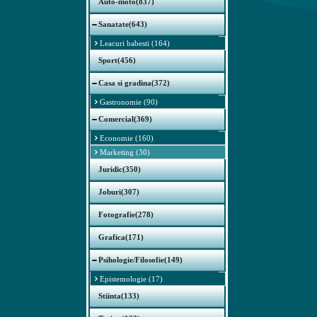
Auto-moto(837)
Sanatate(643)
Leacuri babesti (164)
Sport(456)
Casa si gradina(372)
Gastronomie (90)
Comercial(369)
Economie (160)
Marketing (30)
Juridic(350)
Joburi(307)
Fotografie(278)
Grafica(171)
Psihologie/Filosofie(149)
Epistemologie (17)
Stiinta(133)