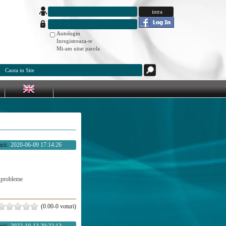
Autologin
Inregistreaza-te
Mi-am uitat parola
rii:
2020-06-09 17:14:26
probleme
(0.00-0 voturi)