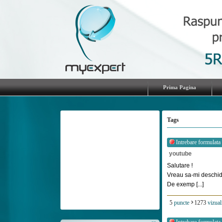
Prima Pagina
Tags
Intrebare formulata
youtube
Salutare !
Vreau sa-mi deschid
De exemp [...]
5
puncte
1273
vizual