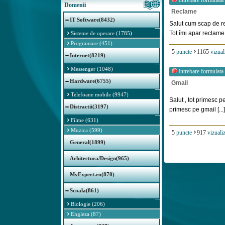
Intrebare formulata
Domenii
Reclame
IT Software(8432)
Salut cum scap de r
Tot îmi apar reclame ,
Sisteme de operare (1785)
Programare (451)
5
puncte
1165
vizual
Internet(8219)
Messenger (1048)
Intrebare formulata
Hardware(6755)
Gmail
Telefoane mobile (9947)
Salut , tot primesc p
Distractii(3197)
primesc pe gmail [...]
Filme (631)
Muzica (599)
5
puncte
917
vizualiz
General(1899)
Arhitectura/Design(965)
MyExpert.ro(870)
Scoala(861)
Biologie (206)
Engleza (87)