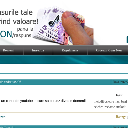
Domenii
Intreaba
Regulament
Creeaza Cont Nou
 de
andreissw96
Data intreba
Tags:
 un canal de youtube in care sa postez diverse domenii.
melodii celebre
faci bani
celebre
reclame
melodii
izari
>
Rating: