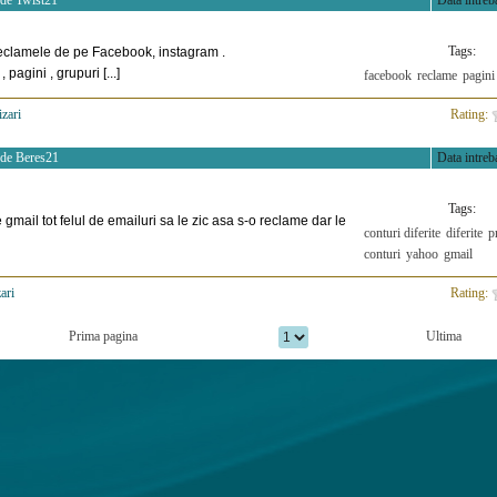
 de
Twist21
Data intreba
Tags:
eclamele de pe Facebook, instagram .
 pagini , grupuri [...]
facebook
reclame
pagini
izari
>
Rating:
 de
Beres21
Data intreba
Tags:
e gmail tot felul de emailuri sa le zic asa s-o reclame dar le
conturi diferite
diferite
p
conturi
yahoo
gmail
ari
>
Rating:
Prima pagina
Ultima