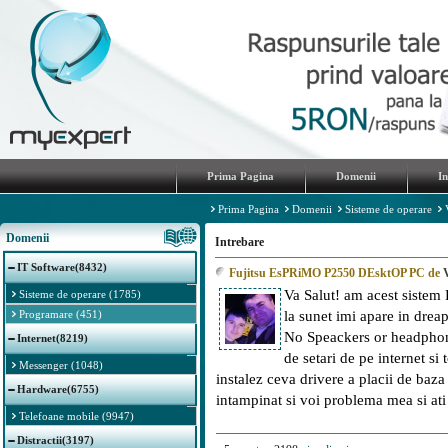
Prima Pagina
Domenii
I
Prima Pagina
Domenii
Sisteme de operare
Domenii
Intrebare
IT Software(8432)
Fujitsu EsPRiMO P2550 DEsktOP PC de
Va Salut! am acest sistem
Sisteme de operare (1785)
Programare (451)
la sunet imi apare in dreap
No Speackers or headphone
Internet(8219)
de setari de pe internet si
Messenger (1048)
instalez ceva drivere a placii de baz
Hardware(6755)
intampinat si voi problema mea si at
Telefoane mobile (9947)
Distractii(3197)