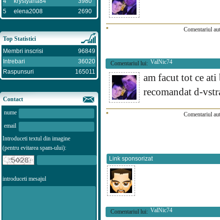
4
krystyana84
3980
5
elena2008
2690
*
Comentariul aut
Top Statistici
Membri inscrisi
96849
Intrebari
36020
ValNic74
Comentariul lui:
Raspunsuri
165011
am facut tot ce ati
recomandat d-vst
Contact
nume
*
Comentariul aut
email
Introduceti textul din imagine
(pentru evitarea spam-ului):
Link sponsorizat
introduceti mesajul
ValNic74
Comentariul lui: