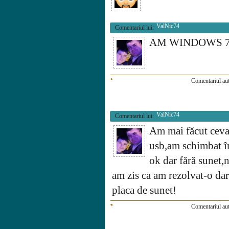
ValNic74
Comentariul lui:
AM WINDOWS 
*
Comentariul aut
ValNic74
Comentariul lui:
Am mai făcut ceva 
usb,am schimbat în
ok dar fără sunet,
am zis ca am rezolvat-o dar 
placa de sunet!
*
Comentariul aut