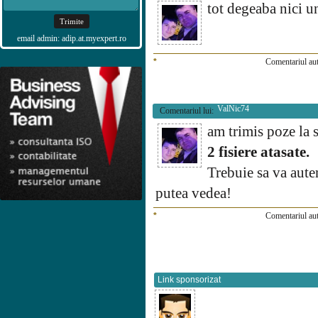
tot degeaba nici 
email admin: adip.at.myexpert.ro
*
Comentariul aut
ValNic74
Comentariul lui:
am trimis poze la s
2 fisiere atasate.
Trebuie sa va auten
putea vedea!
*
Comentariul aut
Link sponsorizat