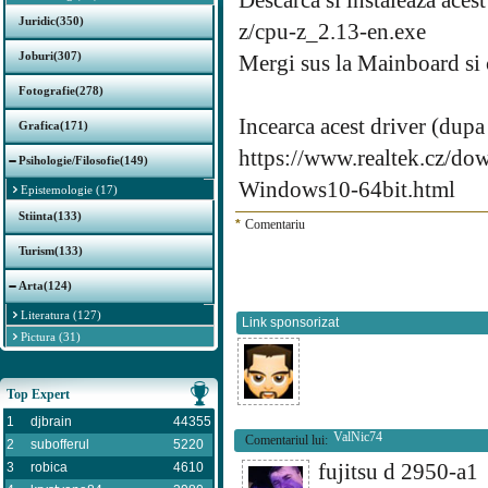
Descarca si instaleaza ac
Juridic(350)
z/cpu-z_2.13-en.exe
Joburi(307)
Mergi sus la Mainboard si
Fotografie(278)
Incearca acest driver (dupa i
Grafica(171)
https://www.realtek.cz/do
Psihologie/Filosofie(149)
Windows10-64bit.html
Epistemologie (17)
Stiinta(133)
*
Comentariu
Turism(133)
Arta(124)
Literatura (127)
Link sponsorizat
Pictura (31)
Top Expert
1
djbrain
44355
ValNic74
Comentariul lui:
2
subofferul
5220
fujitsu d 2950-
3
robica
4610