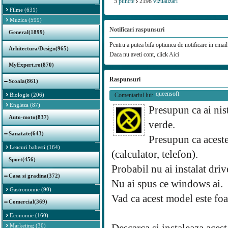
5
puncte
2198
vizualizari
Filme (631)
Muzica (599)
Notificari raspunsuri
General(1899)
Pentru a putea bifa optiunea de notificare in email 
Arhitectura/Design(965)
Daca nu aveti cont, click
Aici
MyExpert.ro(870)
Raspunsuri
Scoala(861)
queensoft
Biologie (206)
Comentariul lui:
Engleza (87)
Presupun ca ai nis
Auto-moto(837)
verde.
Sanatate(643)
Presupun ca aceste
Leacuri babesti (164)
(calculator, telefon).
Sport(456)
Probabil nu ai instalat driv
Casa si gradina(372)
Nu ai spus ce windows ai.
Gastronomie (90)
Vad ca acest model este foa
Comercial(369)
Economie (160)
Marketing (30)