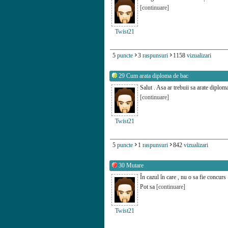
[continuare]
Twist21
5
puncte
3
raspunsuri
1158
vizualizari
29
Cum arata diploma de bac
Salut . Asa ar trebuii sa arate dipl
[continuare]
Twist21
5
puncte
1
raspunsuri
842
vizualizari
30
Mutare
În cazul în care , nu o sa fie concurs
Pot sa
[continuare]
Twist21