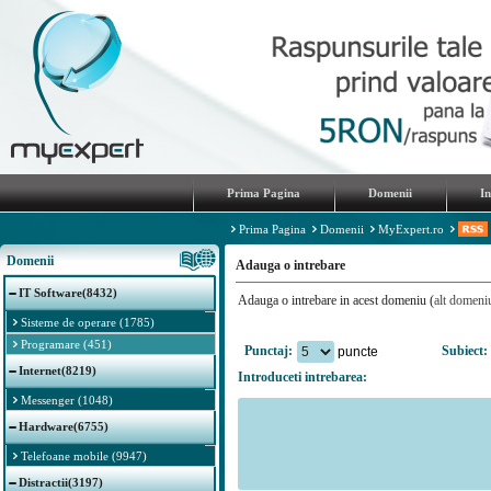
Prima Pagina
Domenii
I
Prima Pagina
Domenii
MyExpert.ro
Domenii
Adauga o intrebare
IT Software(8432)
Adauga o intrebare in acest domeniu (
alt domeni
Sisteme de operare (1785)
Programare (451)
Punctaj:
Subiect:
puncte
Internet(8219)
Introduceti intrebarea:
Messenger (1048)
Hardware(6755)
Telefoane mobile (9947)
Distractii(3197)