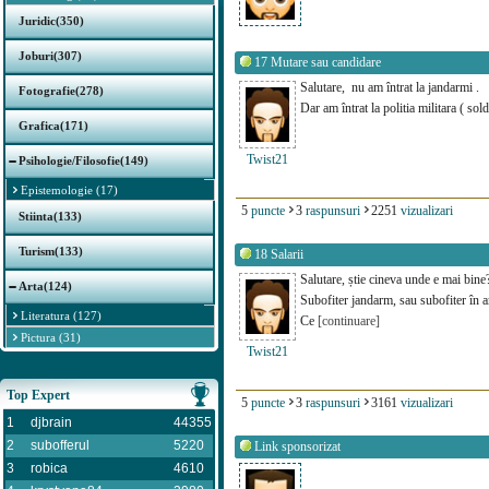
Juridic(350)
Joburi(307)
17
Mutare sau candidare
Salutare, nu am întrat la jandarmi .
Fotografie(278)
Dar am întrat la politia militara ( sol
Grafica(171)
Twist21
Psihologie/Filosofie(149)
Epistemologie (17)
5
puncte
3
raspunsuri
2251
vizualizari
Stiinta(133)
Turism(133)
18
Salarii
Salutare, știe cineva unde e mai bine
Arta(124)
Subofiter jandarm, sau subofiter în
Literatura (127)
Ce
[continuare]
Pictura (31)
Twist21
Top Expert
5
puncte
3
raspunsuri
3161
vizualizari
1
djbrain
44355
2
subofferul
5220
Link sponsorizat
3
robica
4610