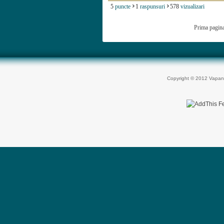
5
puncte
1
raspunsuri
578
vizualizari
Prima pagin
Copyright © 2012 Vapan