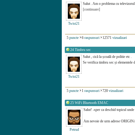
Salut . Am o problema cu televizorul
[continuare]
Twist21
5
puncte
6
raspunsuri
12571
vizualizari
24
Timbru sec
Salut , cică la școală de politie etc .
Se verifica timbru sec și elementele 
Twist21
5
puncte
1
raspunsuri
720
vizualizari
25
WiFi Bluetooth EMAC
Salut! -sper ca deschid topicul unde 
Am nevoie de urm adrese ORIGIN
Petrud