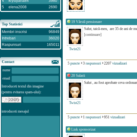
4
krystyana84
3980
5
elena2008
2690
19
Vârstă pensionare
Top Statistici
Salut, taică-meu, are 35 de ani de mu
Membri inscrisi
96849
[continuare]
Intrebari
36020
Raspunsuri
165011
Twist21
Contact
5
puncte
3
raspunsuri
2207
vizualizari
nume
20
Salarii
email
Salut , au fost aprobate ceva ordonan
Introduceti textul din imagine
(pentru evitarea spam-ului):
Twist21
introduceti mesajul
5
puncte
1
raspunsuri
951
vizualizari
Link sponsorizat