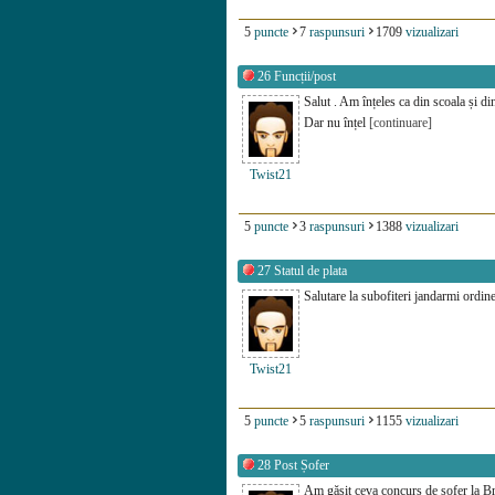
5
puncte
7
raspunsuri
1709
vizualizari
26
Funcții/post
Salut . Am înțeles ca din scoala și din
Dar nu înțel
[continuare]
Twist21
5
puncte
3
raspunsuri
1388
vizualizari
27
Statul de plata
Salutare la subofiteri jandarmi ordin
Twist21
5
puncte
5
raspunsuri
1155
vizualizari
28
Post Șofer
Am găsit ceva concurs de șofer la Br