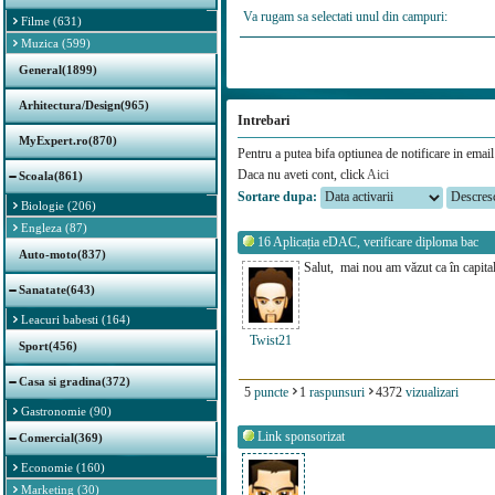
Va rugam sa selectati unul din campuri:
Filme (631)
Muzica (599)
General(1899)
Arhitectura/Design(965)
Intrebari
MyExpert.ro(870)
Pentru a putea bifa optiunea de notificare in email 
Daca nu aveti cont, click
Aici
Scoala(861)
Sortare dupa:
Biologie (206)
Engleza (87)
16
Aplicația eDAC, verificare diploma bac
Auto-moto(837)
Salut, mai nou am văzut ca în capital
Sanatate(643)
Leacuri babesti (164)
Twist21
Sport(456)
Casa si gradina(372)
5
puncte
1
raspunsuri
4372
vizualizari
Gastronomie (90)
Link sponsorizat
Comercial(369)
Economie (160)
Marketing (30)