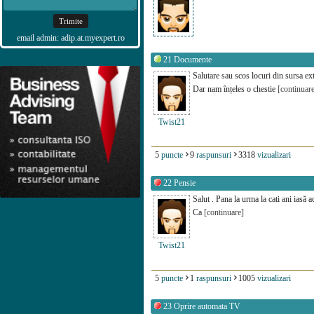
email admin: adip.at.myexpert.ro
21
Documente
Salutare sau scos locuri din sursa e
Dar nam înțeles o chestie
[continuar
Twist21
5
puncte
9
raspunsuri
3318
vizualizari
22
Pensie
Salut . Pana la urma la cati ani iasă 
Ca
[continuare]
Twist21
5
puncte
1
raspunsuri
1005
vizualizari
23
Oprire automata TV