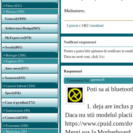
Filme (631)
Multumesc.
Muzica (599)
General(1899)
5
puncte
1462
vizualizari
Arhitectura/Design(965)
MyExpert.ro(870)
Notificari raspunsuri
Scoala(861)
Pentru a putea bifa optiunea de notificare in email 
Biologie (206)
Daca nu aveti cont, click
Aici
Engleza (87)
Auto-moto(837)
Raspunsuri
Sanatate(643)
queensoft
Comentariul lui:
Leacuri babesti (164)
Poti sa ai bluetoot
Sport(456)
Casa si gradina(372)
1. deja are inclus 
Gastronomie (90)
Daca nu stii modelul placi
Comercial(369)
https://www.cpuid.com/do
Economie (160)
Mergi sus la Motherboard, a
Marketing (30)