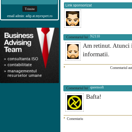
Link sponsorizat
email admin: adip.at.myexpert.ro
N2110
Comentariul lui:
Am retinut. Atunci 
informatii.
*
Comentariul aut
queensoft
Comentariul lui:
Bafta!
*
Comentariu