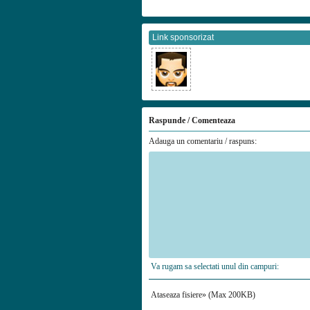
Link sponsorizat
Raspunde / Comenteaza
Adauga un comentariu / raspuns:
Va rugam sa selectati unul din campuri:
Ataseaza fisiere» (Max 200KB)