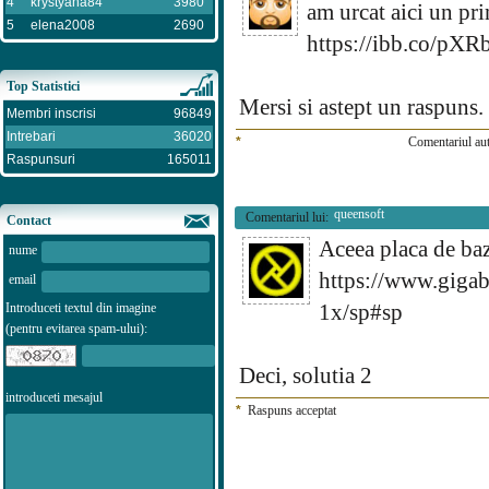
4
krystyana84
3980
am urcat aici un pri
5
elena2008
2690
https://ibb.co/pX
Top Statistici
Mersi si astept un raspuns.
Membri inscrisi
96849
Intrebari
36020
*
Comentariul aut
Raspunsuri
165011
queensoft
Comentariul lui:
Contact
Aceea placa de baz
nume
https://www.gig
email
1x/sp#sp
Introduceti textul din imagine
(pentru evitarea spam-ului):
Deci, solutia 2
introduceti mesajul
*
Raspuns acceptat