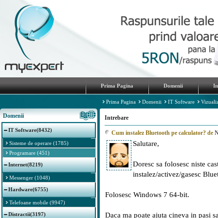
Prima Pagina
Domenii
I
Prima Pagina
Domenii
IT Software
Vizuali
Domenii
Intrebare
IT Software(8432)
Cum instalez Bluetooth pe calculator? de
N
Salutare,
Sisteme de operare (1785)
Programare (451)
Doresc sa folosesc niste cas
Internet(8219)
instalez/activez/gasesc Bluet
Messenger (1048)
Hardware(6755)
Folosesc Windows 7 64-bit.
Telefoane mobile (9947)
Distractii(3197)
Daca ma poate ajuta cineva in pasi s