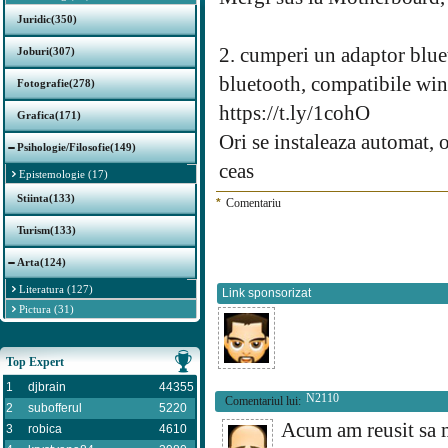
Juridic(350)
2. cumperi un adaptor blueto
Joburi(307)
bluetooth, compatibile wi
Fotografie(278)
https://t.ly/1cohO
Grafica(171)
Ori se instaleaza automat, o
Psihologie/Filosofie(149)
ceas
Epistemologie (17)
Stiinta(133)
*
Comentariu
Turism(133)
Arta(124)
Literatura (127)
Link sponsorizat
Pictura (31)
Top Expert
1
djbrain
44355
N2110
Comentariul lui:
2
subofferul
5220
Acum am reusit sa m
3
robica
4610