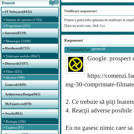
Domenii
Notificari raspunsuri
IT Software(8432)
Sisteme de operare (1785)
Pentru a putea bifa optiunea de notificare in email 
Daca nu aveti cont, click
Aici
Programare (451)
Internet(8219)
Raspunsuri
Messenger (1048)
Hardware(6755)
queensoft
Comentariul lui:
Telefoane mobile (9947)
Google: prospect 
Distractii(3197)
Filme (631)
https://comenzi.f
Muzica (599)
mg-30-comprimate-filmat
General(1899)
Arhitectura/Design(965)
2. Ce trebuie să ştiţi înaint
MyExpert.ro(870)
4. Reacţii adverse posibile
Scoala(861)
Biologie (206)
Eu nu gasesc nimic care sa 
Engleza (87)