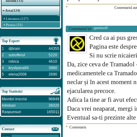
Turism(133)
*
Comentariul aut
Arta(124)
Literatura (127)
Pictura (31)
queensoft
Comentariul lui:
Cred ca ai pus gresi
Top Expert
Pagina este despre
1
djbrain
44355
Si nu scrie nicaier
2
subofferul
5220
3
robica
4610
Da, zice ceva de Tramadol -
4
krystyana84
3980
medicamentele ca Tramadol, 
5
elena2008
2690
neclar și în acest moment 
ejacularea precoce.
Top Statistici
Adica la tine ar fi avut e
Membri inscrisi
96849
Intrebari
36020
Daca vrei neaparat, mergi i
Raspunsuri
165011
Eventual sa-ti prezinte alte
*
Comentariu
Contact