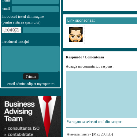
nume
email
Introduceti textul din imagine
Link sponsorizat
(pentru evitarea spam-ului):
introduceti mesajul
Raspunde / Comenteaza
Adauga un comentariu / raspuns:
email admin: adip.at.myexpert.ro
Va rugam sa selectati unul din campuri:
Ataseaza fisiere» (Max 200KB)