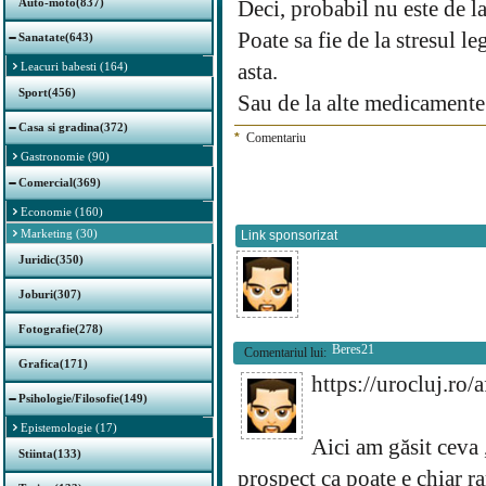
Auto-moto(837)
Deci, probabil nu este de la
Poate sa fie de la stresul l
Sanatate(643)
asta.
Leacuri babesti (164)
Sport(456)
Sau de la alte medicamente.
Casa si gradina(372)
*
Comentariu
Gastronomie (90)
Comercial(369)
Economie (160)
Marketing (30)
Link sponsorizat
Juridic(350)
Joburi(307)
Fotografie(278)
Beres21
Comentariul lui:
Grafica(171)
https://urocluj.ro/
Psihologie/Filosofie(149)
Epistemologie (17)
Aici am găsit ceva 
Stiinta(133)
prospect ca poate e chiar r