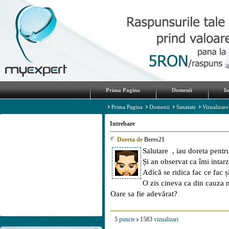
Prima Pagina
Domenii
I
Prima Pagina
Domenii
Sanatate
Vizualizare
Intrebare
Doreta de
Beres21
Salutare , iau doreta pentr
Și an observat ca îmi intarz
Adică se ridica fac ce fac și
O zis cineva ca din cauza 
Oare sa fie adevărat?
5
puncte
1583
vizualizari