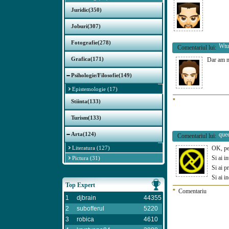
Juridic(350)
Joburi(307)
Fotografie(278)
Wtu
Comentariul lui:
Grafica(171)
Dar am ma
Psihologie/Filosofie(149)
Epistemologie (17)
*
Stiinta(133)
Turism(133)
Arta(124)
que
Comentariul lui:
Literatura (127)
OK, per
Si ai in
Pictura (31)
Si ai p
Si ai i
Top Expert
*
Comentariu
1
djbrain
44355
2
subofferul
5220
3
robica
4610