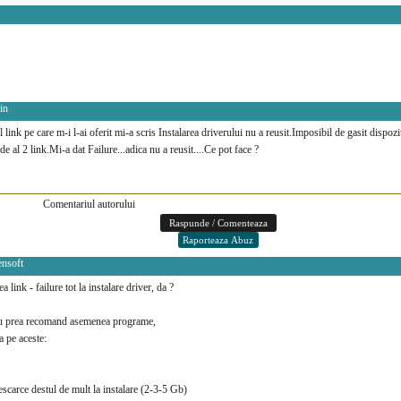
in
 link pe care m-i l-ai oferit mi-a scris Instalarea driverului nu a reusit.Imposibil de gasit dispozi
l de al 2 link.Mi-a dat Failure...adica nu a reusit....Ce pot face ?
Comentariul autorului
ensoft
a link - failure tot la instalare driver, da ?
u prea recomand asemenea programe,
a pe aceste:
escarce destul de mult la instalare (2-3-5 Gb)