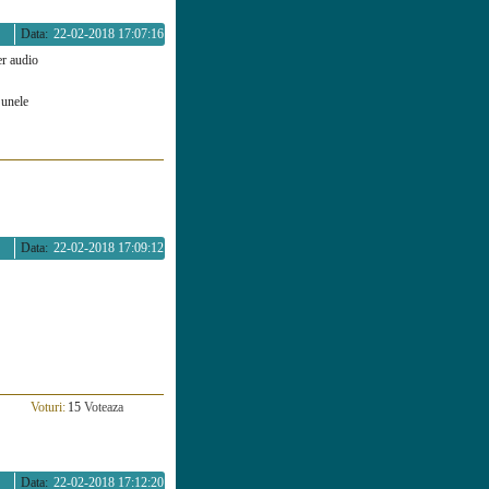
Data:
22-02-2018 17:07:16
er audio
 unele
Data:
22-02-2018 17:09:12
Voturi:
15
Voteaza
Data:
22-02-2018 17:12:20