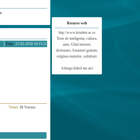
t.
Resurse web
http://www.krimket.as.ro
Teste de inteligenta, cultura,
Data:
22-02-2018 16:15:22
auto, Ghid internet,
dictionare, Anunturi gratuite,
originea numelor, subtitrari.
Adauga linkul tau aici
Voturi:
18
Voteaza