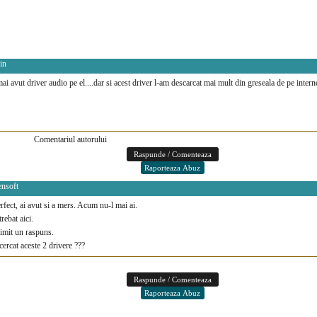
in
i avut driver audio pe el....dar si acest driver l-am descarcat mai mult din greseala de pe inter
Comentariul autorului
ensoft
fect, ai avut si a mers. Acum nu-l mai ai.
trebat aici.
rimit un raspuns.
ncercat aceste 2 drivere ???