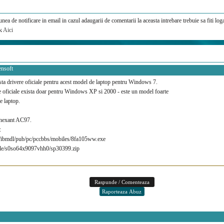
nea de notificare in email in cazul adaugarii de comentarii la aceasta intrebare trebuie sa fiti loga
ck
Aici
ensoft
ta drivere oficiale pentru acest model de laptop pentru Windows 7.
 oficiale exista doar pentru Windows XP si 2000 - este un model foarte
e laptop.
onexant AC97.
:
ibmdl/pub/pc/pccbbs/mobiles/8fa105ww.exe
le/s0so64x9097vhh0/sp30399.zip