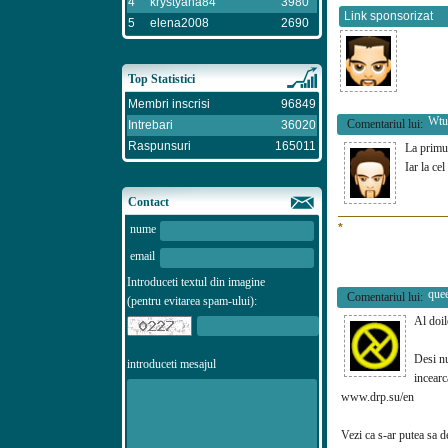
4
krystyana84
3980
Link sponsorizat
5
elena2008
2690
Top Statistici
Membri inscrisi
96849
Wtu
Comentariul lui:
Intrebari
36020
Raspunsuri
165011
La primul
Iar la ce
Contact
*
nume
email
Introduceti textul din imagine
que
Comentariul lui:
(pentru evitarea spam-ului):
Al doile
Desi n
introduceti mesajul
incearc
www.drp.su/en
Vezi ca s-ar putea sa d