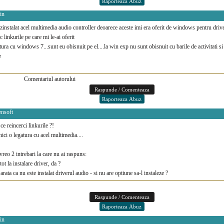
in
instalat acel multimedia audio controller deoarece aceste imi era oferit de windows pentru driv
c linkurile pe care mi le-ai oferit
atura cu windows 7...sunt eu obisnuit pe el....la win exp nu sunt obisnuit cu barile de activitati si
e
Comentariul autorului
ensoft
 ce reincerci linkurile ?!
ici o legatura cu acel multimedia....
vreo 2 intrebari la care nu ai raspuns:
tot la instalare driver, da ?
ata ca nu este instalat driverul audio - si nu are optiune sa-l instaleze ?
in