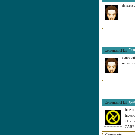
da arata 
*
Wtu
Comentariul lui:
scuze aut
in rest i
*
que
Comentariul lui:
Incearc
Incearc
CE eroa
CARE r