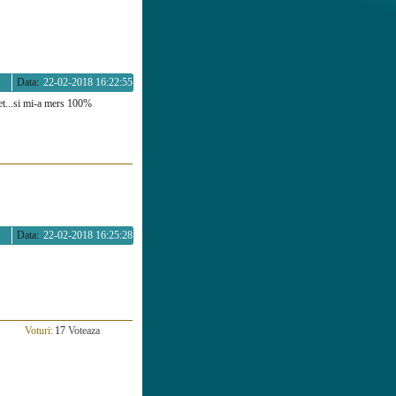
Data:
22-02-2018 16:22:55
net...si mi-a mers 100%
Data:
22-02-2018 16:25:28
Voturi:
17
Voteaza