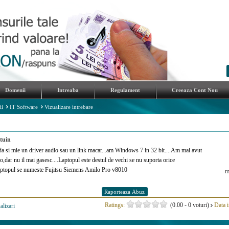
Domenii
Intreaba
Regulament
Creeaza Cont Nou
ii
IT Software
Vizualizare intrebare
tuin
 da si mie un driver audio sau un link macar...am Windows 7 in 32 bit....Am mai avut
o,dar nu il mai gasesc....Laptopul este destul de vechi se nu suporta orice
Laptopul se numeste Fujitsu Siemens Amilo Pro v8010
m
Ratings:
(0.00 - 0 voturi)
Data i
alizari