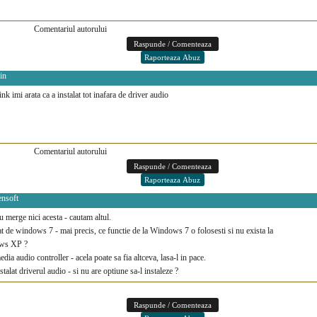
Comentariul autorului
in
link imi arata ca a instalat tot inafara de driver audio
Comentariul autorului
ensoft
 merge nici acesta - cautam altul.
 de windows 7 - mai precis, ce functie de la Windows 7 o folosesti si nu exista la
ws XP ?
dia audio controller - acela poate sa fia altceva, lasa-l in pace.
stalat driverul audio - si nu are optiune sa-l instaleze ?