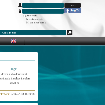
Autologin
Inregistreaza-te
Mi-am uitat parola
Tags:
driver audio
dezinstalat
ultimedia
instaleze
instalare
salvat ni
ntrebarii:
22-02-2018 16:10:08