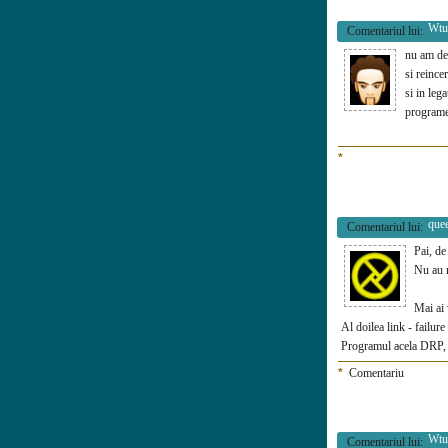
Wtu
Comentariul lui:
nu am dez
si reincer
si in leg
program
*
que
Comentariul lui:
Pai, de
Nu au n
Mai ai 
Al doilea link - failure 
Programul acela DRP, ar
*
Comentariu
Wtu
Comentariul lui: