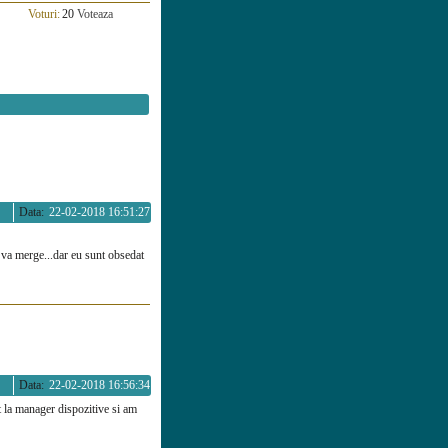
Voturi:
20
Voteaza
Data:
22-02-2018 16:51:27
e va merge...dar eu sunt obsedat
Data:
22-02-2018 16:56:34
at la manager dispozitive si am