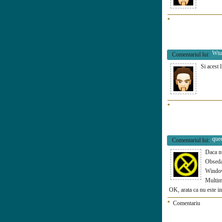
*
Wtu
Comentariul lui:
Si acest 
*
que
Comentariul lui:
Daca nu
Obsedat
Windo
Multime
OK, arata ca nu este in
*
Comentariu