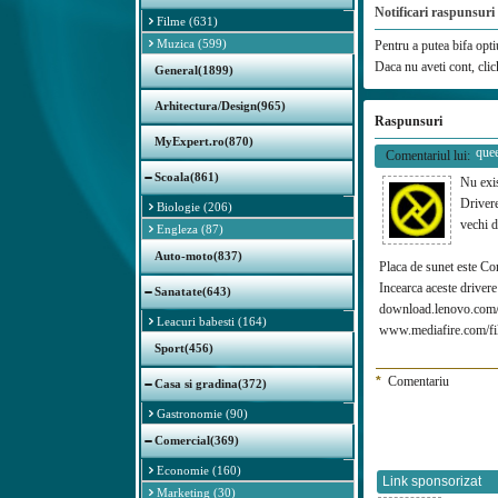
Notificari raspunsuri
Filme (631)
Muzica (599)
Pentru a putea bifa optiu
Daca nu aveti cont, cli
General(1899)
Arhitectura/Design(965)
Raspunsuri
MyExpert.ro(870)
que
Comentariul lui:
Scoala(861)
Nu exis
Drivere
Biologie (206)
vechi d
Engleza (87)
Auto-moto(837)
Placa de sunet este C
Incearca aceste drivere
Sanatate(643)
download.lenovo.com/
Leacuri babesti (164)
www.mediafire.com/fi
Sport(456)
*
Comentariu
Casa si gradina(372)
Gastronomie (90)
Comercial(369)
Economie (160)
Link sponsorizat
Marketing (30)