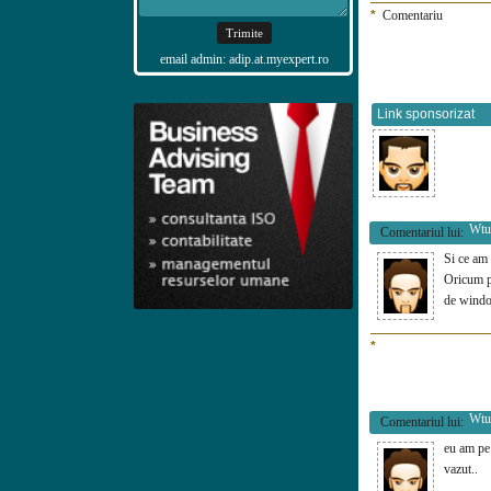
*
Comentariu
email admin: adip.at.myexpert.ro
Link sponsorizat
Wtu
Comentariul lui:
Si ce am
Oricum po
de wind
*
Wtu
Comentariul lui:
eu am pe 
vazut..