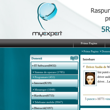
Prima Pagina
Prima Pagina
Domen
Domenii
Intrebare
IT Software(8432)
Driver Audio de
W
Imi puteti
Sisteme de operare (1785)
driver audi
Programare (451)
driver....
Internet(8219)
Messenger (1048)
Hardware(6755)
5
puncte
10771
vizu
Telefoane mobile (9947)
Distractii(3197)