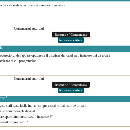
ca nu este instalat si nu are optiune sa il instaleze
Comentariul autorului
in
ocorectorul de fapt are optiune sa il instaleze dar cand sa il instaleze imi da eroare
nstaleaza restul programelor
Comentariul autorului
ensoft
a sa scrii toate ideile intr-un singur mesaj, e mai usor de urmarit.
a sa scrii mesajele detaliat.
re apare cind incearca sa-l instaleze ??
estul programelor ?