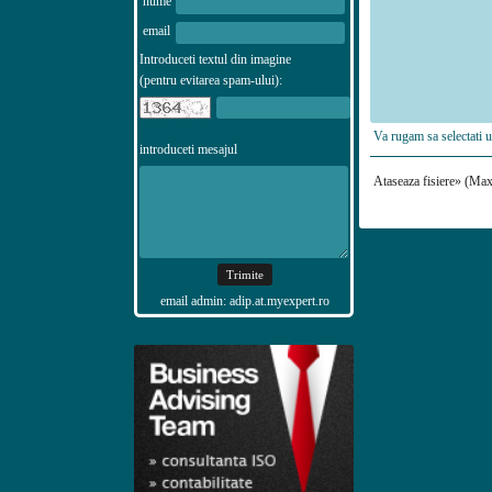
nume
email
Introduceti textul din imagine
(pentru evitarea spam-ului):
Va rugam sa selectati 
introduceti mesajul
Ataseaza fisiere» (M
email admin: adip.at.myexpert.ro