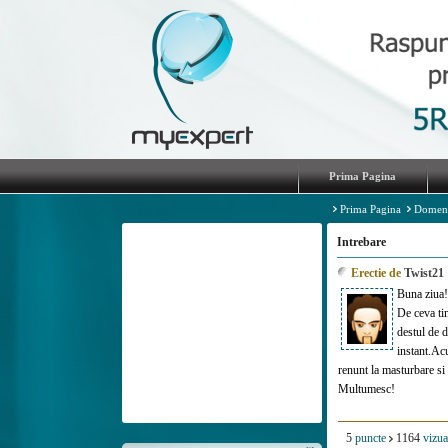
Prima Pagina
Prima Pagina
Domen
Intrebare
Erectie de
Twist21
Buna ziua!
De ceva ti
destul de d
instant.Ac
renunt la masturbare si 
Multumesc!
5
puncte
1164
vizua