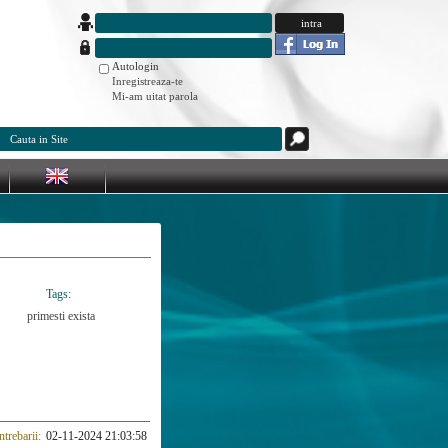
Autologin
Inregistreaza-te
Mi-am uitat parola
Tags:
primesti
exista
ntrebarii:
02-11-2024 21:03:58