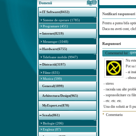
Domenii
IT Software(8432)
Notificari raspunsuri
Sisteme de operare (1785)
Pentru a putea bifa optiu
Programare (451)
Daca nu aveti cont, cli
Internet(8219)
Messenger (1048)
Raspunsuri
Hardware(6755)
que
Comentariul lui:
Telefoane mobile (9947)
Nu este
Distractii(3197)
Pot sa 
- ai ina
Filme (631)
- obose
Muzica (599)
- stress
General(1899)
- raceala sau alte prob
- suprasolicitare cu fi
Arhitectura/Design(965)
- etc. etc. etc.
MyExpert.ro(870)
Una din solutii ar fi pur
*
Comentariu
Scoala(861)
Biologie (206)
Engleza (87)