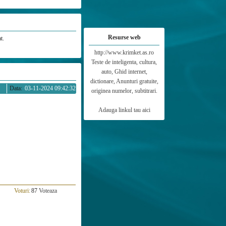
Resurse web
t.
http://www.krimket.as.ro
Teste de inteligenta, cultura,
auto, Ghid internet,
dictionare, Anunturi gratuite,
Data:
03-11-2024 09:42:32
originea numelor, subtitrari.
Adauga linkul tau aici
Voturi:
87
Voteaza