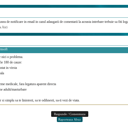
nea de notificare in email in cazul adaugarii de comentarii la aceasta intrebare trebuie sa fiti loga
ck
Aici
ensoft
 nici o problema.
fie 180 de cauze:
intat in virsta
ala
leme medicale, fara legatura aparent directa
lme adulti/masturbare
 si simplu sa te linistesti, sa te odihnesti, sa-ti vezi de viata.