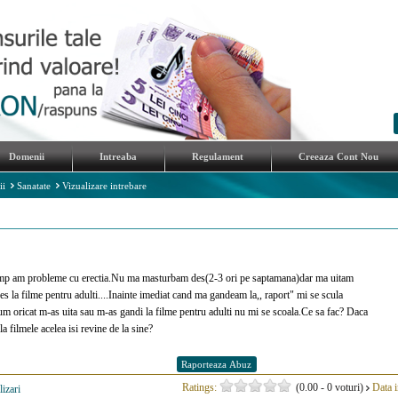
Domenii
Intreaba
Regulament
Creeaza Cont Nou
ii
Sanatate
Vizualizare intrebare
mp am probleme cu erectia.Nu ma masturbam des(2-3 ori pe saptamana)dar ma uitam
es la filme pentru adulti....Inainte imediat cand ma gandeam la,, raport" mi se scula
um oricat m-as uita sau m-as gandi la filme pentru adulti nu mi se scoala.Ce sa fac? Daca
la filmele acelea isi revine de la sine?
Ratings:
(0.00 - 0 voturi)
Data i
lizari