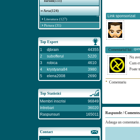
Turism(133)
Arta(124)
Link sponsorizat
Literatura (127)
Pictura (31)
Top Expert
que
1
djbrain
44355
Comentariul lui:
2
subofferul
5220
Nu avem
3
robica
4610
Cum exi
Poate t
4
krystyana84
3980
5
elena2008
2690
*
Comentariu
Top Statistici
Membri inscrisi
96849
Intrebari
36020
Raspunde / Comente
Raspunsuri
165011
Adauga un comentariu /
Contact