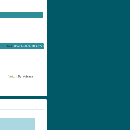
Data:
05-11-2024 18:43:50
Voturi:
82
Voteaza