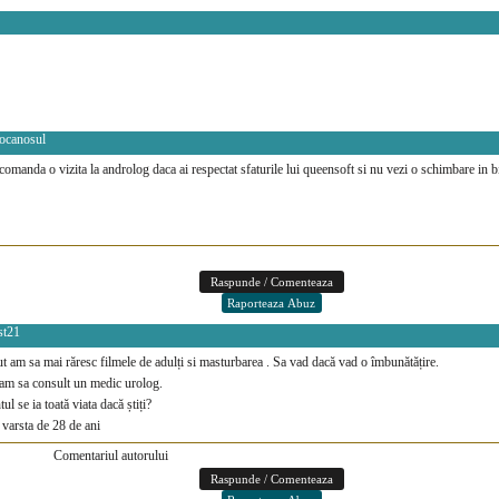
ocanosul
comanda o vizita la androlog daca ai respectat sfaturile lui queensoft si nu vezi o schimbare in b
st21
t am sa mai răresc filmele de adulți si masturbarea . Sa vad dacă vad o îmbunătățire.
am sa consult un medic urolog.
ul se ia toată viata dacă știți?
varsta de 28 de ani
Comentariul autorului