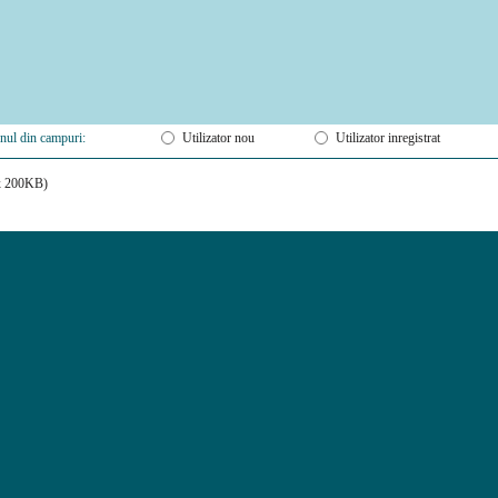
unul din campuri:
Utilizator nou
Utilizator inregistrat
ax 200KB)