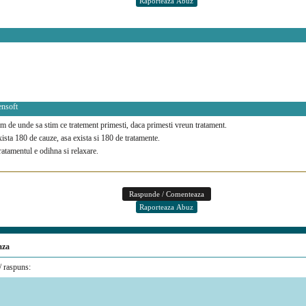
ensoft
 de unde sa stim ce tratement primesti, daca primesti vreun tratament.
sta 180 de cauze, asa exista si 180 de tratamente.
ratamentul e odihna si relaxare.
aza
 raspuns: