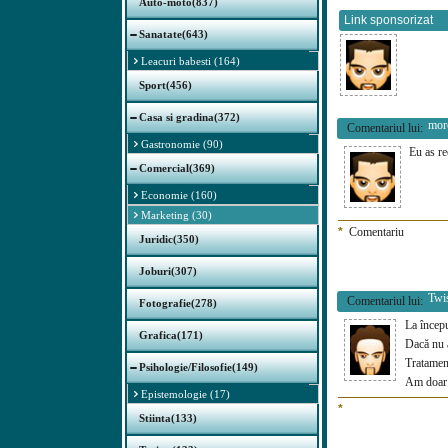
Auto-moto(837)
Link sponsorizat
Sanatate(643)
Leacuri babesti (164)
Sport(456)
Casa si gradina(372)
mor
Comentariul lui:
Gastronomie (90)
Eu as re
Comercial(369)
Economie (160)
Marketing (30)
*
Comentariu
Juridic(350)
Joburi(307)
Twi
Comentariul lui:
Fotografie(278)
La începu
Grafica(171)
Dacă nu 
Tratament
Psihologie/Filosofie(149)
Am doar 
Epistemologie (17)
*
Stiinta(133)