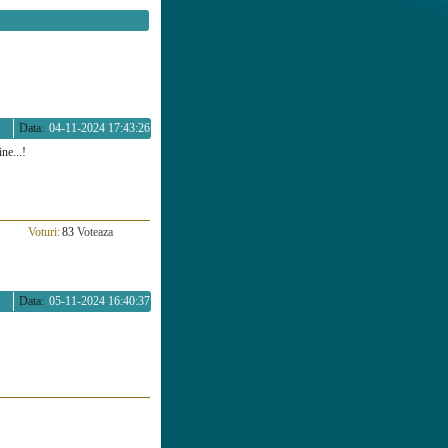
Data:
04-11-2024 17:43:26
ine...!
Voturi:
83
Voteaza
Data:
05-11-2024 16:40:37