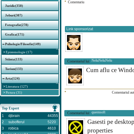
*
Comentariu
Juridic(350)
Joburi(307)
Fotografie(278)
Link sponsorizat
Grafica(171)
Psihologie/Filosofie(149)
Epistemologie (17)
Stiinta(133)
NeluNeluNelu
Comentariul lui:
Cum aflu ce Win
Turism(133)
Arta(124)
Literatura (127)
*
Comentariul aut
Pictura (31)
Top Expert
queensoft
Comentariul lui:
1
djbrain
44355
Gasesti pe deskto
2
subofferul
5220
3
robica
4610
properties