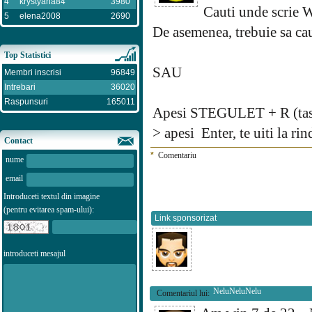
4
krystyana84
3980
Cauti unde scrie W
5
elena2008
2690
De asemenea, trebuie sa cau
Top Statistici
SAU
Membri inscrisi
96849
Intrebari
36020
Raspunsuri
165011
Apesi STEGULET + R (tast
> apesi Enter, te uiti la 
Contact
*
Comentariu
nume
email
Introduceti textul din imagine
(pentru evitarea spam-ului):
Link sponsorizat
introduceti mesajul
NeluNeluNelu
Comentariul lui: