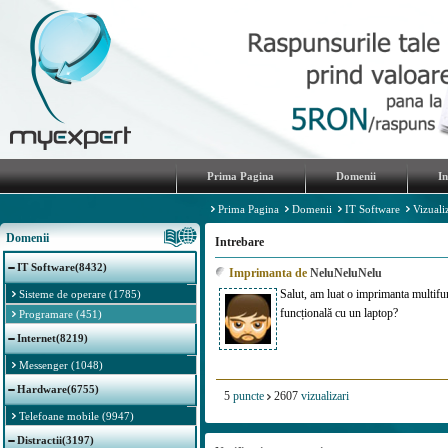
Prima Pagina
Domenii
I
Prima Pagina
Domenii
IT Software
Vizuali
Domenii
Intrebare
IT Software(8432)
Imprimanta de
NeluNeluNelu
Salut, am luat o imprimanta multifunc
Sisteme de operare (1785)
funcțională cu un laptop?
Programare (451)
Internet(8219)
Messenger (1048)
Hardware(6755)
5
puncte
2607
vizualizari
Telefoane mobile (9947)
Distractii(3197)