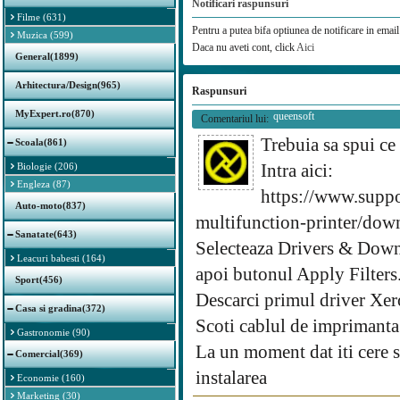
Notificari raspunsuri
Filme (631)
Pentru a putea bifa optiunea de notificare in email 
Muzica (599)
Daca nu aveti cont, click
Aici
General(1899)
Arhitectura/Design(965)
Raspunsuri
MyExpert.ro(870)
queensoft
Comentariul lui:
Trebuia sa spui c
Scoala(861)
Intra aici:
Biologie (206)
Engleza (87)
https://www.supp
Auto-moto(837)
multifunction-printer/do
Sanatate(643)
Selecteaza Drivers & Down
Leacuri babesti (164)
apoi butonul Apply Filters
Sport(456)
Descarci primul driver Xero
Casa si gradina(372)
Scoti cablul de imprimanta d
Gastronomie (90)
La un moment dat iti cere s
Comercial(369)
instalarea
Economie (160)
Marketing (30)