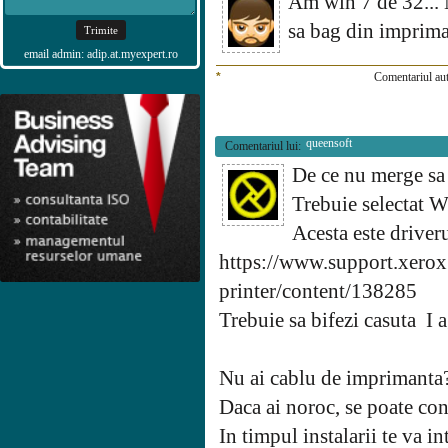
Am win 7 de 32... N
sa bag din impriman
email admin: adip.at.myexpert.ro
*
Comentariul aut
queensoft
Comentariul lui:
De ce nu merge sa
Trebuie selectat 
Acesta este driveru
https://www.support.xerox
printer/content/138285
Trebuie sa bifezi casuta I
Nu ai cablu de imprimanta
Daca ai noroc, se poate con
In timpul instalarii te va i