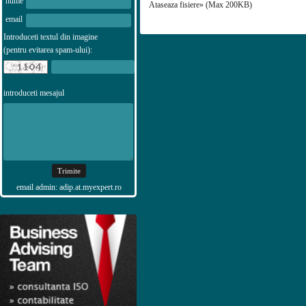
nume
Ataseaza fisiere» (Max 200KB)
email
Introduceti textul din imagine
(pentru evitarea spam-ului):
introduceti mesajul
email admin: adip.at.myexpert.ro