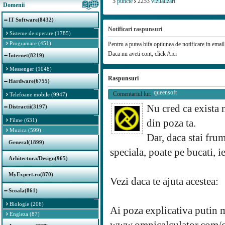
5
puncte
2253
vizualizari
Domenii
IT Software(8432)
Notificari raspunsuri
Sisteme de operare (1785)
Programare (451)
Pentru a putea bifa optiunea de notificare in email 
Daca nu aveti cont, click
Aici
Internet(8219)
Messenger (1048)
Raspunsuri
Hardware(6755)
queensoft
Comentariul lui:
Telefoane mobile (9947)
Nu cred ca exista 
Distractii(3197)
Filme (631)
din poza ta.
Muzica (599)
Dar, daca stai frum
General(1899)
speciala, poate pe bucati, i
Arhitectura/Design(965)
MyExpert.ro(870)
Vezi daca te ajuta acestea:
Scoala(861)
Biologie (206)
Ai poza explicativa putin m
Engleza (87)