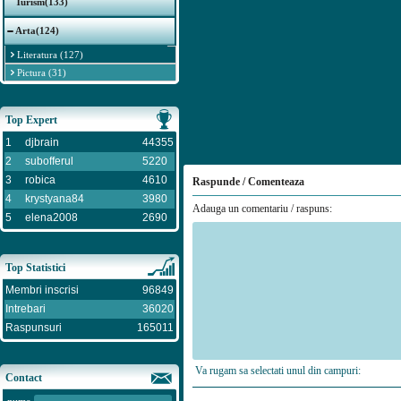
Turism(133)
Arta(124)
Literatura (127)
Pictura (31)
Top Expert
1
djbrain
44355
2
subofferul
5220
3
robica
4610
Raspunde / Comenteaza
4
krystyana84
3980
Adauga un comentariu / raspuns:
5
elena2008
2690
Top Statistici
Membri inscrisi
96849
Intrebari
36020
Raspunsuri
165011
Va rugam sa selectati unul din campuri:
Contact