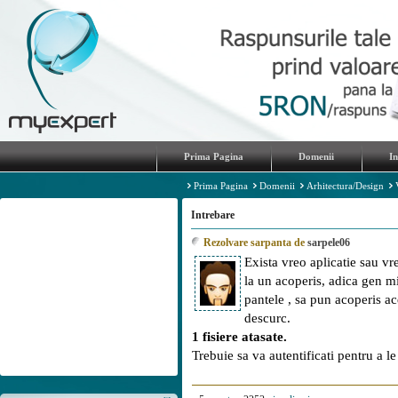
Prima Pagina
Domenii
I
Prima Pagina
Domenii
Arhitectura/Design
Intrebare
Rezolvare sarpanta de
sarpele06
Exista vreo aplicatie sau v
la un acoperis, adica gen mi
pantele , sa pun acoperis ac
descurc.
1 fisiere atasate.
Trebuie sa va autentificati pentru a l