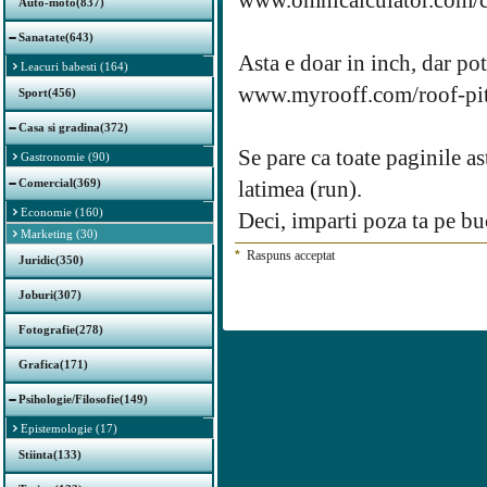
www.omnicalculator.com/co
Auto-moto(837)
Sanatate(643)
Asta e doar in inch, dar poti
Leacuri babesti (164)
www.myrooff.com/roof-pitc
Sport(456)
Casa si gradina(372)
Se pare ca toate paginile as
Gastronomie (90)
Comercial(369)
latimea (run).
Economie (160)
Deci, imparti poza ta pe buc
Marketing (30)
*
Raspuns acceptat
Juridic(350)
Joburi(307)
Fotografie(278)
Grafica(171)
Psihologie/Filosofie(149)
Epistemologie (17)
Stiinta(133)