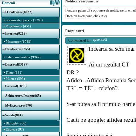
Notificari raspunsuri
Domenii
Pentru a putea bifa optiunea de notificare in email 
IT Software(8432)
Daca nu aveti cont, click
Aici
Sisteme de operare (1785)
Programare (451)
Raspunsuri
Internet(8219)
queensoft
Comentariul lui:
Messenger (1048)
Incearca sa scrii mai
Hardware(6755)
Telefoane mobile (9947)
Ai un rezultat CT
Distractii(3197)
DR ?
Filme (631)
Muzica (599)
Afidea - Affidea Romania Ser
General(1899)
TRL = TEL - telefon?
Arhitectura/Design(965)
S-ar putea sa fi primit o harti
MyExpert.ro(870)
Scoala(861)
Cauti pe google: affidea rezult
Biologie (206)
Engleza (87)
Sau intri direct aaici: