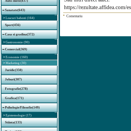
Auto-moto(837)
https://rezultate.affidea.com/
Sanatate(643)
*
Comentariu
Leacuri babesti (164)
Sport(456)
Casa si gradina(372)
Gastronomie (90)
Comercial(369)
Economie (160)
Marketing (30)
Juridic(350)
Joburi(307)
Fotografie(278)
Grafica(171)
Psihologie/Filosofie(149)
Epistemologie (17)
Stiinta(133)