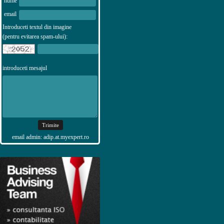
nume
email
Introduceti textul din imagine
(pentru evitarea spam-ului):
introduceti mesajul
email admin: adip.at.myexpert.ro