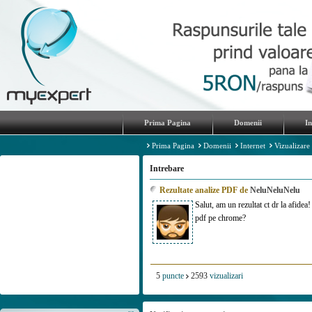
Prima Pagina
Domenii
I
Prima Pagina
Domenii
Internet
Vizualizare
Intrebare
Rezultate analize PDF de
NeluNeluNelu
Salut, am un rezultat ct dr la afidea
pdf pe chrome?
5
puncte
2593
vizualizari