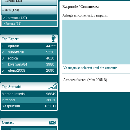
Turism(133)
Raspunde / Comenteaza
Arta(124)
Adauga un comentariu / raspuns:
Literatura (127)
Pictura (31)
Top Expert
1
djbrain
44355
2
subofferul
5220
3
robica
4610
4
krystyana84
3980
Va rugam sa selectati unul din campuri:
5
elena2008
2690
Ataseaza fisiere» (Max 200KB)
Top Statistici
Membri inscrisi
96849
Intrebari
36020
Raspunsuri
165011
Contact