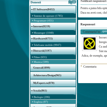
Notificari raspunsuri
Domenii
Pentru a putea bifa optiu
IT Software(8432)
Daca nu aveti cont, cli
Sisteme de operare (1785)
Programare (451)
Raspunsuri
Internet(8219)
que
Comentariul lui:
Messenger (1048)
Incear
Hardware(6755)
Inregis
Telefoane mobile (9947)
Cu audi
Distractii(3197)
Sint ma
Adica, de exemplu, apro
Filme (631)
Muzica (599)
*
Comentariu
General(1899)
Arhitectura/Design(965)
MyExpert.ro(870)
Scoala(861)
Biologie (206)
Engleza (87)