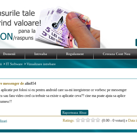
Domenii
Intreaba
Regulament
Creeaza Cont Nou
ii
IT Software
Vizualizare intrebare
are messenger de
alin854
e aplicatie pot folosi si eu pentru android care sa-mi inregistreze ce vorbesc pe messenger
u sau fara video cred ca trebuie sa existe o aplicatie ceva?? cine ma poate ajuta sa aplice
tumesc!!
Ratings:
(0.00 - 0 voturi)
Data i
lizari