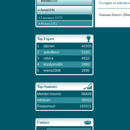
Turism(133)
Va rugam sa selectati 
Arta(124)
Ataseaza fisiere» (M
Literatura (127)
Pictura (31)
Top Expert
1
djbrain
44355
2
subofferul
5220
3
robica
4610
4
krystyana84
3980
5
elena2008
2690
Top Statistici
Membri inscrisi
96849
Intrebari
36020
Raspunsuri
165011
Contact