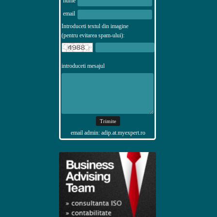
nume
email
Introduceti textul din imagine
(pentru evitarea spam-ului):
introduceti mesajul
email admin: adip.at.myexpert.ro