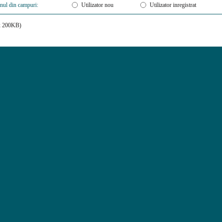
unul din campuri:
Utilizator nou
Utilizator inregistrat
ax 200KB)