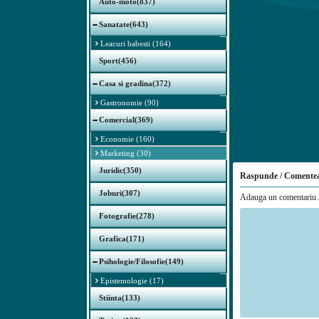
Auto-moto(837)
Sanatate(643)
Leacuri babesti (164)
Sport(456)
Casa si gradina(372)
Gastronomie (90)
Comercial(369)
Economie (160)
Marketing (30)
Juridic(350)
Raspunde / Comente
Joburi(307)
Adauga un comentariu /
Fotografie(278)
Grafica(171)
Psihologie/Filosofie(149)
Epistemologie (17)
Stiinta(133)