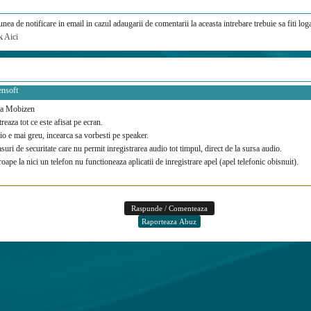
nea de notificare in email in cazul adaugarii de comentarii la aceasta intrebare trebuie sa fiti loga
ck
Aici
ensoft
ca Mobizen
treaza tot ce este afisat pe ecran.
o e mai greu, incearca sa vorbesti pe speaker.
suri de securitate care nu permit inregistrarea audio tot timpul, direct de la sursa audio.
ape la nici un telefon nu functioneaza aplicatii de inregistrare apel (apel telefonic obisnuit).