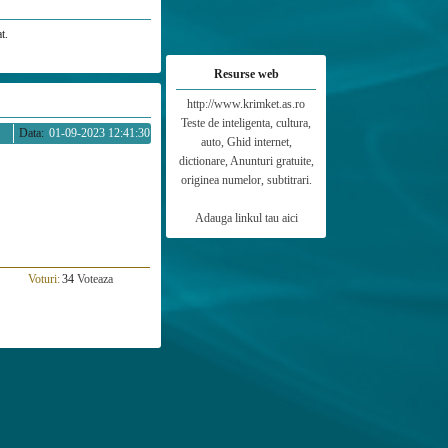
t.
Resurse web
http://www.krimket.as.ro
Teste de inteligenta, cultura,
Data:
01-09-2023 12:41:30
auto, Ghid internet,
dictionare, Anunturi gratuite,
originea numelor, subtitrari.
Adauga linkul tau aici
Voturi:
34
Voteaza