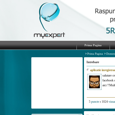
Prima Pagina
Prima Pagina
Domen
Intrebare
aplicatie inregistr
salutare c
facebook c
aici !!Mul
5
puncte
1024
vizua