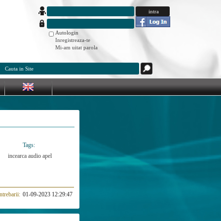
Autologin
Inregistreaza-te
Mi-am uitat parola
Tags:
incearca
audio
apel
ntrebarii:
01-09-2023 12:29:47