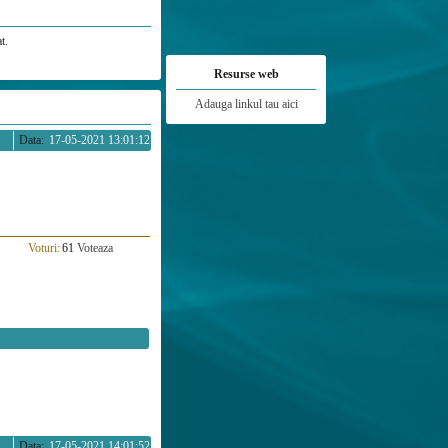
t.
Resurse web
Adauga linkul tau aici
Data:
17-05-2021 13:01:12
Voturi:
61
Voteaza
Data:
17-05-2021 14:01:52