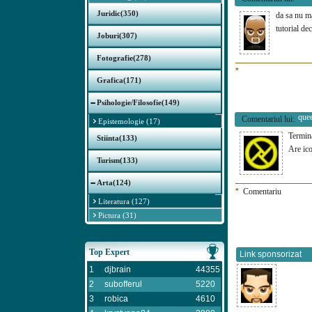
Juridic(350)
da sa nu m
tutorial de
Joburi(307)
Fotografie(278)
*
Grafica(171)
Psihologie/Filosofie(149)
que
Comentariul lui:
Epistemologie (17)
Termin
Stiinta(133)
Are ico
Turism(133)
Arta(124)
*
Comentariu
Literatura (127)
Pictura (31)
Top Expert
Link sponsorizat
1
djbrain
44355
2
subofferul
5220
3
robica
4610