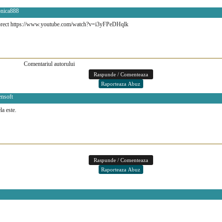
onica888
 corect https://www.youtube.com/watch?v=i3yFPeDHqlk
Comentariul autorului
ensoft
la este.