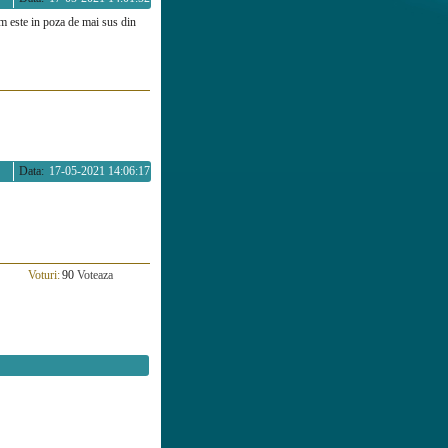
m este in poza de mai sus din
Data:
17-05-2021 14:06:17
Voturi:
90
Voteaza