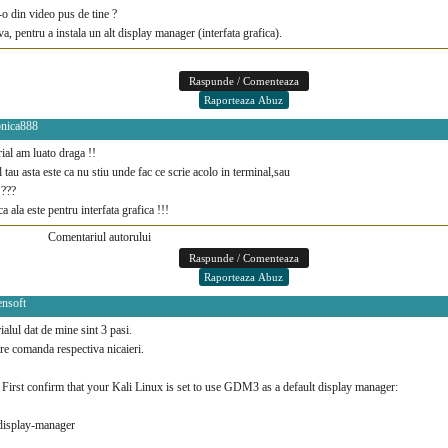
-o din video pus de tine ?
va, pentru a instala un alt display manager (interfata grafica).
onica888
rial am luato draga !!
ul tau asta este ca nu stiu unde fac ce scrie acolo in terminal,sau
 ???
ca ala este pentru interfata grafica !!!
Comentariul autorului
ensoft
rialul dat de mine sint 3 pasi.
e comanda respectiva nicaieri.
 First confirm that your Kali Linux is set to use GDM3 as a default display manager:
-display-manager