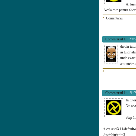
Ai luat
Acela este pentru altce
*
Comentariu
ver
Comentariul lui:
da din tuto
in tutorial
unde exact
am inteles 
*
que
Comentariul lui:
In tuto
Nu apar
Step 1:
# cat /etc/X11/default
/usr/sbin/gdm3