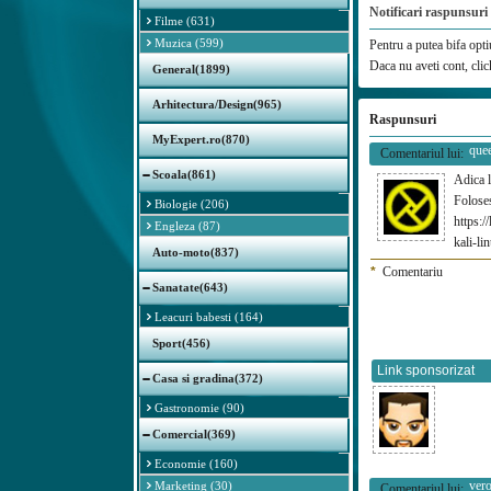
Notificari raspunsuri
Filme (631)
Muzica (599)
Pentru a putea bifa optiu
Daca nu aveti cont, cli
General(1899)
Arhitectura/Design(965)
Raspunsuri
MyExpert.ro(870)
que
Comentariul lui:
Scoala(861)
Adica l
Foloses
Biologie (206)
https:/
Engleza (87)
kali-li
Auto-moto(837)
*
Comentariu
Sanatate(643)
Leacuri babesti (164)
Sport(456)
Link sponsorizat
Casa si gradina(372)
Gastronomie (90)
Comercial(369)
Economie (160)
ver
Marketing (30)
Comentariul lui: