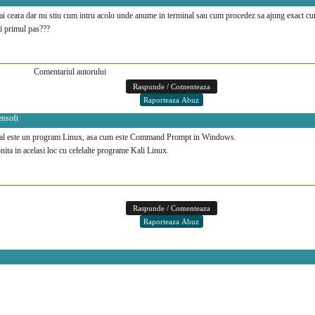
ai ceara dar nu stiu cum intru acolo unde anume in terminal sau cum procedez sa ajung exact cu
ci primul pas???
Comentariul autorului
ensoft
al este un program Linux, asa cum este Command Prompt in Windows.
nita in acelasi loc cu celelalte programe Kali Linux.