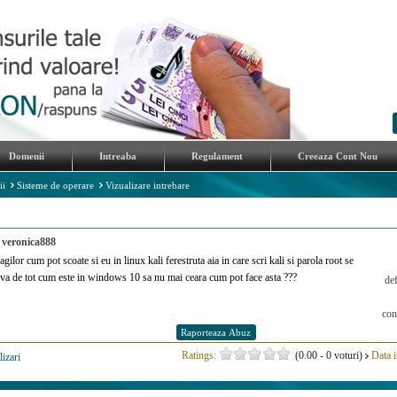
Domenii
Intreaba
Regulament
Creeaza Cont Nou
ii
Sisteme de operare
Vizualizare intrebare
e
veronica888
gilor cum pot scoate si eu in linux kali ferestruta aia in care scri kali si parola root se
iva de tot cum este in windows 10 sa nu mai ceara cum pot face asta ???
de
con
Ratings:
(0.00 - 0 voturi)
Data i
lizari