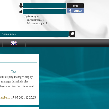
Autologin
Inregistreaza-te
Mi-am uitat parola
Tags:
fault display manager
display
manager
default display
figuration
kali linux
tutorialul
ntrebarii:
17-05-2021 12:25:25