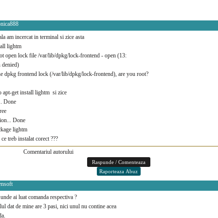
onica888
ala am incercat in terminal si zice asta
tall lightm
t open lock file /var/lib/dpkg/lock-frontend - open (13:
 denied)
he dpkg frontend lock (/var/lib/dpkg/lock-frontend), are you root?
apt-get install lightm si zice
.. Done
y tree
ion... Done
ckage lightm
ce treb instalat corect ???
Comentariul autorului
ensoft
 unde ai luat comanda respectiva ?
lul dat de mine are 3 pasi, nici unul nu contine acea
a.