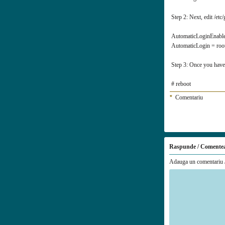
Step 2: Next, edit /et
AutomaticLoginEnable
AutomaticLogin = roo
Step 3: Once you have
# reboot
*
Comentariu
Raspunde / Comente
Adauga un comentariu /