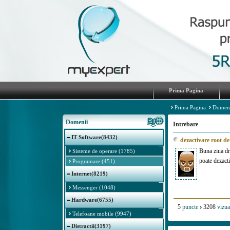
Prima Pagina
Prima Pagina
Domen
Domenii
Intrebare
IT Software(8432)
dezactivare root d
Buna ziua dra
Sisteme de operare (1785)
poate dezact
Programare (451)
Internet(8219)
Messenger (1048)
Hardware(6755)
5
puncte
3208
vizua
Telefoane mobile (9947)
Distractii(3197)