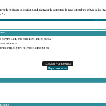
nea de notificare in email in cazul adaugarii de comentarii la aceasta intrebare trebuie sa fiti loga
ck
Aici
ensoft
a pornire, sa nu mai ceara user (kali) si parola ?
te acest tutorial:
/linuxconfig.org/how-to-enable-autologin-on-
nux
onica888