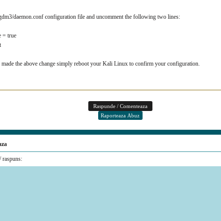
c/gdm3/daemon.conf configuration file and uncomment the following two lines:
 = true
t
 made the above change simply reboot your Kali Linux to confirm your configuration.
aza
 raspuns: