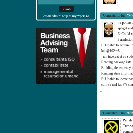
ver
Comentariul lui:
email admin: adip.at.myexpert.ro
nu pot inst
apt-get ins
E: Could no
Permission
E: Unable to acquire t
kali@192:~$
am incercat si cu sudo 
Reading package lists.
Building dependenc
Reading state informat
E: Unable to locate pa
cum sa mai fac ??? sau 
*
que
Comentariul lui:
Pai, de
Tutoria
comand