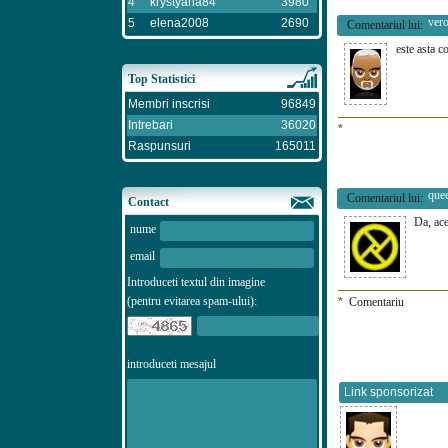
4
krystyana84
3980
ver
5
elena2008
2690
Comentariul lui:
este asta
Top Statistici
Membri inscrisi
96849
Intrebari
36020
*
Raspunsuri
165011
que
Comentariul lui:
Contact
Da, ace
nume
email
Introduceti textul din imagine
(pentru evitarea spam-ului):
*
Comentariu
introduceti mesajul
Link sponsorizat