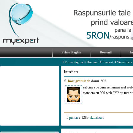
Prima Pagina
Domenii
I
Prima Pagina
Domenii
Internet
Vizualizare
Intrebare
host gratuit de
danu1992
sal cine stie cum se numea acel web 
mare era cu 000 web ???? nu mai sti
5
puncte
1289
vizualizari