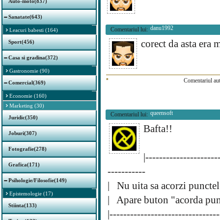
Auto-moto(837)
Sanatate(643)
danu1992
Comentariul lui:
Leacuri babesti (164)
corect da asta era 
Sport(456)
Casa si gradina(372)
Gastronomie (90)
*
Comentariul aut
Comercial(369)
Economie (160)
Marketing (30)
queensoft
Comentariul lui:
Juridic(350)
Bafta!!
Joburi(307)
Fotografie(278)
|---------------------
Grafica(171)
-----------
Psihologie/Filosofie(149)
| Nu uita sa acorzi punctel
Epistemologie (17)
| Apare buton "acorda punc
Stiinta(133)
|-------------------------------