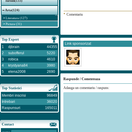
Turism(133)
Arta(124)
*
Comentariu
Literatura (127)
Pictura (31)
Top Expert
Link sponsorizat
1
djbrain
44355
2
subofferul
5220
3
robica
4610
4
krystyana84
3980
5
elena2008
2690
Raspunde / Comenteaza
Adauga un comentariu / raspuns:
Top Statistici
Membri inscrisi
96849
Intrebari
36020
Raspunsuri
165011
Contact