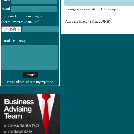
nume
email
Va rugam sa selectati unul din campuri:
Introduceti textul din imagine
Ataseaza fisiere» (Max 200KB)
(pentru evitarea spam-ului):
introduceti mesajul
email admin: adip.at.myexpert.ro