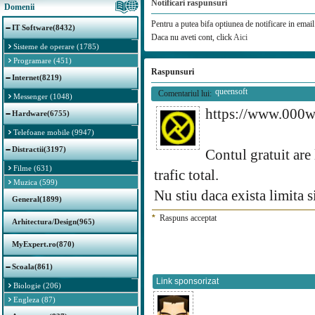
Notificari raspunsuri
Domenii
Pentru a putea bifa optiunea de notificare in email 
IT Software(8432)
Daca nu aveti cont, click
Aici
Sisteme de operare (1785)
Programare (451)
Raspunsuri
Internet(8219)
queensoft
Comentariul lui:
Messenger (1048)
https://www.000
Hardware(6755)
Telefoane mobile (9947)
Distractii(3197)
Contul gratuit are 
Filme (631)
trafic total.
Muzica (599)
Nu stiu daca exista limita s
General(1899)
*
Raspuns acceptat
Arhitectura/Design(965)
MyExpert.ro(870)
Scoala(861)
Link sponsorizat
Biologie (206)
Engleza (87)