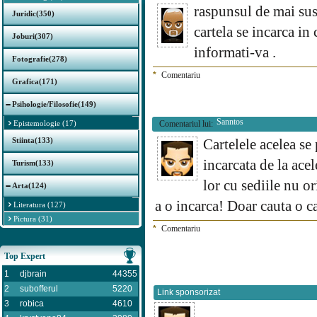
raspunsul de mai sus 
Juridic(350)
cartela se incarca in 
Joburi(307)
informati-va .
Fotografie(278)
*
Comentariu
Grafica(171)
Psihologie/Filosofie(149)
Sanntos
Epistemologie (17)
Comentariul lui:
Stiinta(133)
Cartelele acelea se
incarcata de la ace
Turism(133)
lor cu sediile nu or
Arta(124)
a o incarca! Doar cauta o 
Literatura (127)
Pictura (31)
*
Comentariu
Top Expert
1
djbrain
44355
2
subofferul
5220
Link sponsorizat
3
robica
4610