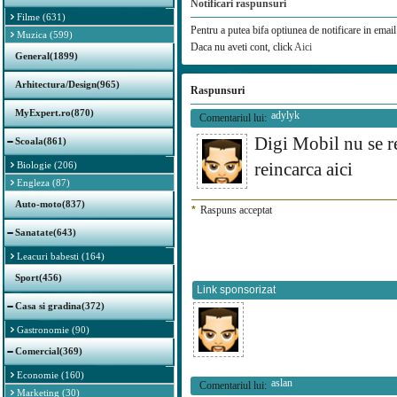
Notificari raspunsuri
Filme (631)
Pentru a putea bifa optiunea de notificare in email 
Muzica (599)
Daca nu aveti cont, click
Aici
General(1899)
Arhitectura/Design(965)
Raspunsuri
MyExpert.ro(870)
adylyk
Comentariul lui:
Digi Mobil nu se r
Scoala(861)
reincarca aici
Biologie (206)
Engleza (87)
Auto-moto(837)
*
Raspuns acceptat
Sanatate(643)
Leacuri babesti (164)
Sport(456)
Link sponsorizat
Casa si gradina(372)
Gastronomie (90)
Comercial(369)
Economie (160)
aslan
Comentariul lui:
Marketing (30)