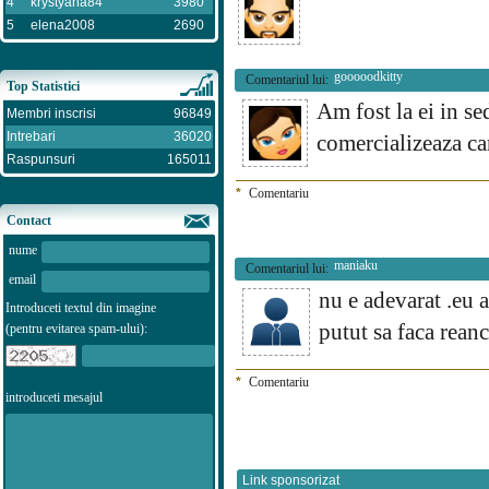
4
krystyana84
3980
5
elena2008
2690
gooooodkitty
Comentariul lui:
Top Statistici
Am fost la ei in s
Membri inscrisi
96849
Intrebari
36020
comercializeaza ca
Raspunsuri
165011
*
Comentariu
Contact
nume
maniaku
Comentariul lui:
email
nu e adevarat .eu a
Introduceti textul din imagine
putut sa faca rean
(pentru evitarea spam-ului):
*
Comentariu
introduceti mesajul
Link sponsorizat