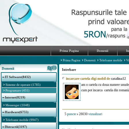
Prima Pagina
Domenii
I
Prima Pagina
Domenii
Telefoane mobile
Vi
Domenii
Intrebare
IT Software(8432)
incarcare cartela digi mobil de
catalina12
am o cartela cu doua numere unude s
Sisteme de operare (1785)
cum pot incarca cartela din romani
Programare (451)
Internet(8219)
Messenger (1048)
Hardware(6755)
5
puncte
28030
vizualizari
Telefoane mobile (9947)
Distractii(3197)