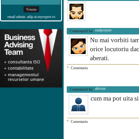
email admin: adip.at.myexpert.ro
raulprejmer
Comentariul lui:
Nu mai vorbiti tam
orice locutoriu dac
aberati.
*
Comentariu
alexxas
Comentariul lui:
cum ma pot uita si
*
Comentariu