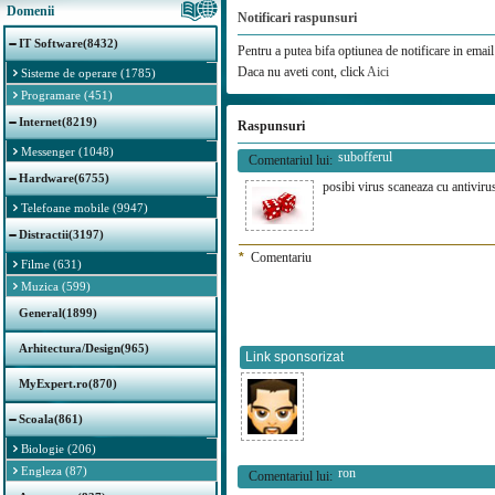
Domenii
Notificari raspunsuri
IT Software(8432)
Pentru a putea bifa optiunea de notificare in email 
Daca nu aveti cont, click
Aici
Sisteme de operare (1785)
Programare (451)
Internet(8219)
Raspunsuri
Messenger (1048)
subofferul
Comentariul lui:
Hardware(6755)
posibi virus scaneaza cu antiviru
Telefoane mobile (9947)
Distractii(3197)
*
Comentariu
Filme (631)
Muzica (599)
General(1899)
Arhitectura/Design(965)
Link sponsorizat
MyExpert.ro(870)
Scoala(861)
Biologie (206)
Engleza (87)
ron
Comentariul lui: