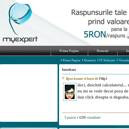
Prima Pagina
Domenii
I
Prima Pagina
Domenii
IT Software
Vizuali
Intrebare
lipsa icoane si bara de
Filip1
deci, deschid calculatorul... 
nu mi se vede decat poza de f
dau click dreapta si degeaba
5
puncte
4288
vizualizari