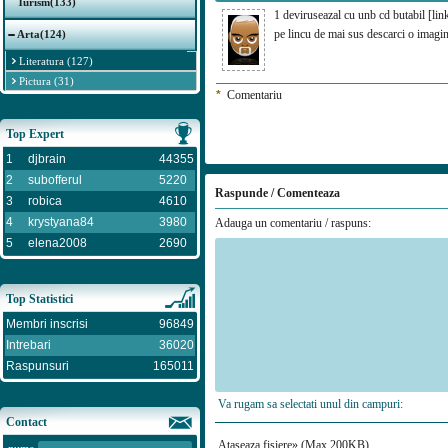
Turism(133)
1 deviruseazal cu unb cd butabil [lin
pe lincu de mai sus descarci o imagi
Arta(124)
Literatura (127)
Pictura (31)
*
Comentariu
Top Expert
1
djbrain
44355
2
subofferul
5220
Raspunde / Comenteaza
3
robica
4610
4
krystyana84
3980
Adauga un comentariu / raspuns:
5
elena2008
2690
Top Statistici
Membri inscrisi
96849
Intrebari
36020
Raspunsuri
165011
Va rugam sa selectati unul din campuri:
Contact
Ataseaza fisiere» (Max 200KB)