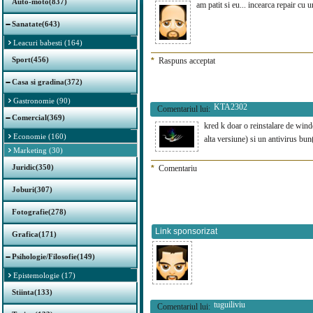
Auto-moto(837)
am patit si eu... incearca repair cu 
Sanatate(643)
Leacuri babesti (164)
Sport(456)
*
Raspuns acceptat
Casa si gradina(372)
Gastronomie (90)
KTA2302
Comentariul lui:
Comercial(369)
kred k doar o reinstalare de wind
Economie (160)
alta versiune) si un antivirus bu
Marketing (30)
Juridic(350)
*
Comentariu
Joburi(307)
Fotografie(278)
Link sponsorizat
Grafica(171)
Psihologie/Filosofie(149)
Epistemologie (17)
Stiinta(133)
tuguiliviu
Comentariul lui: