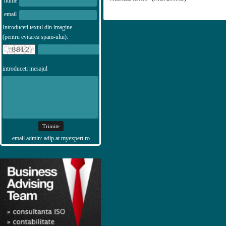
nume
email
Introduceti textul din imagine
(pentru evitarea spam-ului):
introduceti mesajul
email admin: adip.at.myexpert.ro