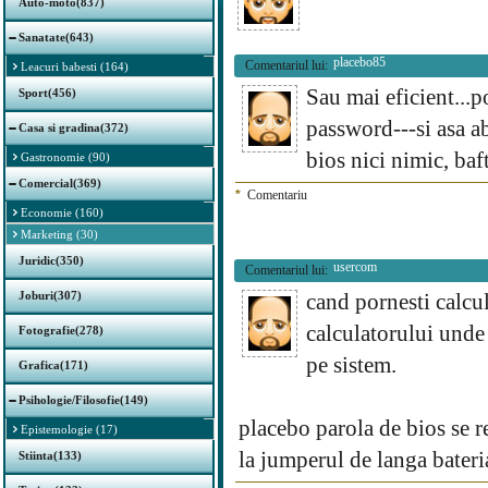
Auto-moto(837)
Sanatate(643)
placebo85
Comentariul lui:
Leacuri babesti (164)
Sau mai eficient...p
Sport(456)
password---si asa ab
Casa si gradina(372)
bios nici nimic, baf
Gastronomie (90)
Comercial(369)
*
Comentariu
Economie (160)
Marketing (30)
Juridic(350)
usercom
Comentariul lui:
Joburi(307)
cand pornesti calcul
calculatorului unde 
Fotografie(278)
pe sistem.
Grafica(171)
Psihologie/Filosofie(149)
placebo parola de bios se re
Epistemologie (17)
la jumperul de langa bateri
Stiinta(133)