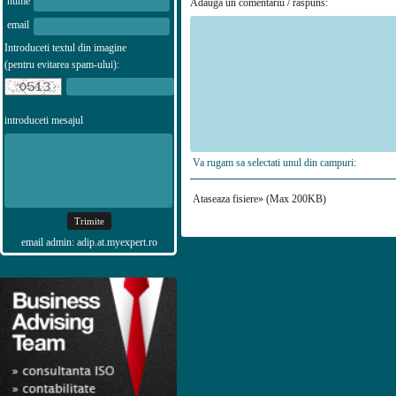
nume
Adauga un comentariu / raspuns:
email
Introduceti textul din imagine
(pentru evitarea spam-ului):
introduceti mesajul
Va rugam sa selectati unul din campuri:
Ataseaza fisiere» (Max 200KB)
email admin: adip.at.myexpert.ro