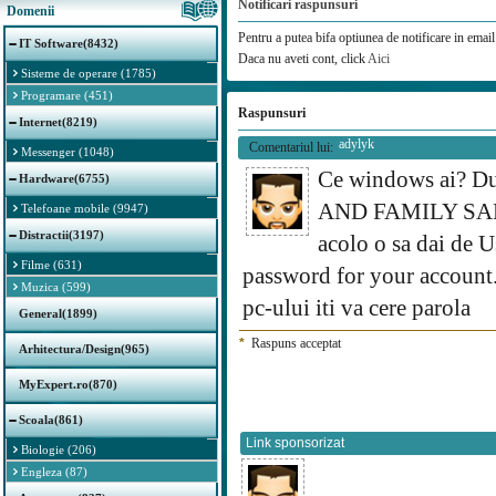
Notificari raspunsuri
Domenii
Pentru a putea bifa optiunea de notificare in email 
IT Software(8432)
Daca nu aveti cont, click
Aici
Sisteme de operare (1785)
Programare (451)
Raspunsuri
Internet(8219)
adylyk
Comentariul lui:
Messenger (1048)
Ce windows ai? D
Hardware(6755)
AND FAMILY SAF
Telefoane mobile (9947)
Distractii(3197)
acolo o sa dai de Us
Filme (631)
password for your account...
Muzica (599)
pc-ului iti va cere parola
General(1899)
*
Raspuns acceptat
Arhitectura/Design(965)
MyExpert.ro(870)
Scoala(861)
Link sponsorizat
Biologie (206)
Engleza (87)