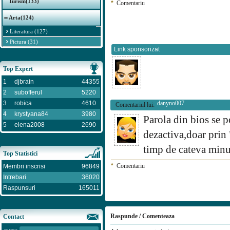
Turism(133)
*
Comentariu
Arta(124)
Literatura (127)
Pictura (31)
Link sponsorizat
Top Expert
1
djbrain
44355
2
subofferul
5220
3
robica
4610
danyno007
Comentariul lui:
4
krystyana84
3980
Parola din bios se p
5
elena2008
2690
dezactiva,doar prin 
timp de cateva min
Top Statistici
*
Comentariu
Membri inscrisi
96849
Intrebari
36020
Raspunsuri
165011
Raspunde / Comenteaza
Contact