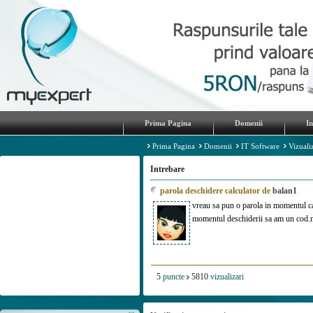
Prima Pagina
Domenii
I
Prima Pagina
Domenii
IT Software
Vizuali
Intrebare
parola deschidere calculator de
balan1
vreau sa pun o parola in momentul ca
momentul deschiderii sa am un cod.
5
puncte
5810
vizualizari