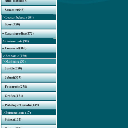
Auto-moto(837)
Sanatate(643)
Leacuri babesti (164)
Sport(456)
Casa si gradina(372)
Gastronomie (90)
Comercial(369)
Economie (160)
Marketing (30)
Juridic(350)
Joburi(307)
Fotografie(278)
Grafica(171)
Psihologie/Filosofie(149)
Epistemologie (17)
Stiinta(133)