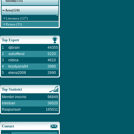
Turism(133)
Arta(124)
Literatura (127)
Pictura (31)
Top Expert
1
djbrain
44355
2
subofferul
5220
3
robica
4610
4
krystyana84
3980
5
elena2008
2690
Top Statistici
Membri inscrisi
96849
Intrebari
36020
Raspunsuri
165011
Contact