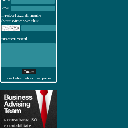
nume
email
Introduceti textul din imagine
(pentru evitarea spam-ului):
introduceti mesajul
email admin: adip.at.myexpert.ro