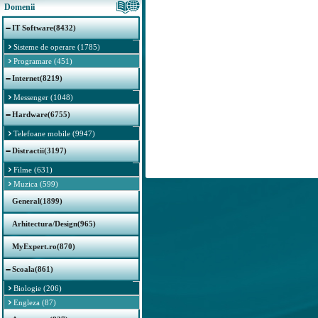
Domenii
IT Software(8432)
Sisteme de operare (1785)
Programare (451)
Internet(8219)
Messenger (1048)
Hardware(6755)
Telefoane mobile (9947)
Distractii(3197)
Filme (631)
Muzica (599)
General(1899)
Arhitectura/Design(965)
MyExpert.ro(870)
Scoala(861)
Biologie (206)
Engleza (87)