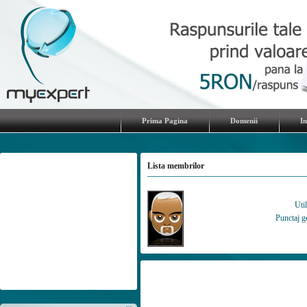
Prima Pagina
Domenii
I
Lista membrilor
Util
Punctaj g