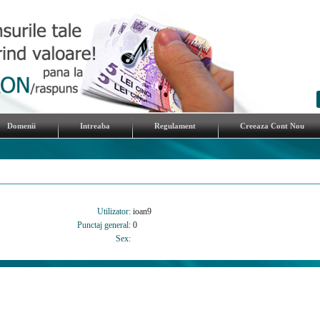
Domenii
Intreaba
Regulament
Creeaza Cont Nou
Utilizator:
ioan9
Punctaj general:
0
Sex: