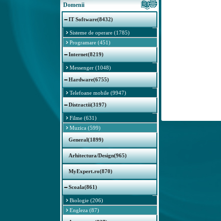
Domenii
IT Software(8432)
Sisteme de operare (1785)
Programare (451)
Internet(8219)
Messenger (1048)
Hardware(6755)
Telefoane mobile (9947)
Distractii(3197)
Filme (631)
Muzica (599)
General(1899)
Arhitectura/Design(965)
MyExpert.ro(870)
Scoala(861)
Biologie (206)
Engleza (87)