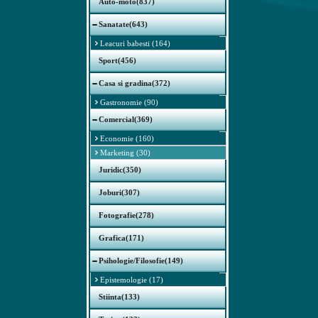
Auto-moto(837)
Sanatate(643)
Leacuri babesti (164)
Sport(456)
Casa si gradina(372)
Gastronomie (90)
Comercial(369)
Economie (160)
Marketing (30)
Juridic(350)
Joburi(307)
Fotografie(278)
Grafica(171)
Psihologie/Filosofie(149)
Epistemologie (17)
Stiinta(133)