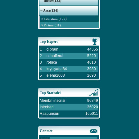
Turism(133)
Arta(124)
Literatura (127)
Pictura (31)
Top Expert
1
djbrain
44355
2
subofferul
5220
3
robica
4610
4
krystyana84
3980
5
elena2008
2690
Top Statistici
Membri inscrisi
96849
Intrebari
36020
Raspunsuri
165011
Contact