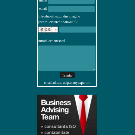
nume
email
Introduceti textul din imagine
(pentru evitarea spam-ului):
introduceti mesajul
email admin: adip.at.myexpert.ro