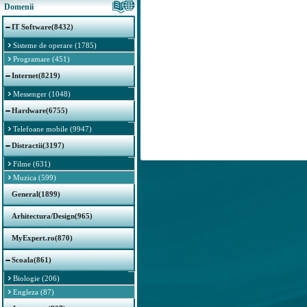
Domenii
IT Software(8432)
Sisteme de operare (1785)
Programare (451)
Internet(8219)
Messenger (1048)
Hardware(6755)
Telefoane mobile (9947)
Distractii(3197)
Filme (631)
Muzica (599)
General(1899)
Arhitectura/Design(965)
MyExpert.ro(870)
Scoala(861)
Biologie (206)
Engleza (87)