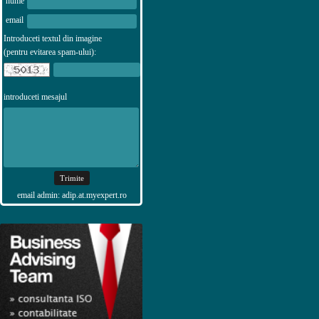
nume
email
Introduceti textul din imagine
(pentru evitarea spam-ului):
introduceti mesajul
email admin: adip.at.myexpert.ro