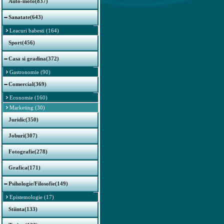
Auto-moto(837)
Sanatate(643)
Leacuri babesti (164)
Sport(456)
Casa si gradina(372)
Gastronomie (90)
Comercial(369)
Economie (160)
Marketing (30)
Juridic(350)
Joburi(307)
Fotografie(278)
Grafica(171)
Psihologie/Filosofie(149)
Epistemologie (17)
Stiinta(133)