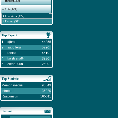
Turism(133)
Arta(124)
Literatura (127)
Pictura (31)
Top Expert
1
djbrain
44355
2
subofferul
5220
3
robica
4610
4
krystyana84
3980
5
elena2008
2690
Top Statistici
Membri inscrisi
96849
Intrebari
36020
Raspunsuri
165011
Contact