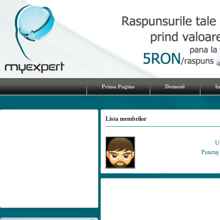
Prima Pagina
Domenii
I
Lista membrilor
Ut
Punctaj 