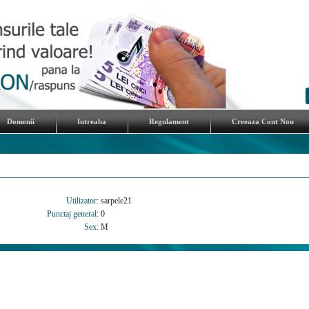
Domenii
Intreaba
Regulament
Creeaza Cont Nou
Utilizator:
sarpele21
Punctaj general:
0
Sex:
M