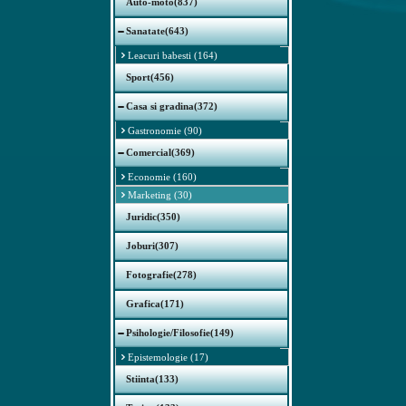
Auto-moto(837)
Sanatate(643)
Leacuri babesti (164)
Sport(456)
Casa si gradina(372)
Gastronomie (90)
Comercial(369)
Economie (160)
Marketing (30)
Juridic(350)
Joburi(307)
Fotografie(278)
Grafica(171)
Psihologie/Filosofie(149)
Epistemologie (17)
Stiinta(133)