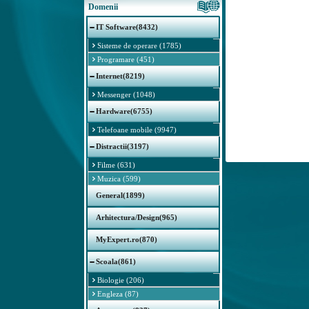
Domenii
IT Software(8432)
Sisteme de operare (1785)
Programare (451)
Internet(8219)
Messenger (1048)
Hardware(6755)
Telefoane mobile (9947)
Distractii(3197)
Filme (631)
Muzica (599)
General(1899)
Arhitectura/Design(965)
MyExpert.ro(870)
Scoala(861)
Biologie (206)
Engleza (87)