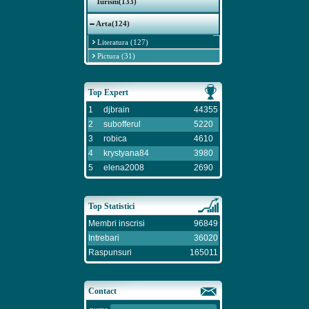
Turism(133)
Arta(124)
Literatura (127)
Pictura (31)
Top Expert
1
djbrain
44355
2
subofferul
5220
3
robica
4610
4
krystyana84
3980
5
elena2008
2690
Top Statistici
Membri inscrisi
96849
Intrebari
36020
Raspunsuri
165011
Contact