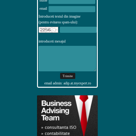
nume
email
Introduceti textul din imagine
(pentru evitarea spam-ului):
introduceti mesajul
email admin: adip.at.myexpert.ro