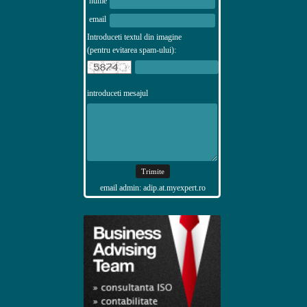
nume
email
Introduceti textul din imagine
(pentru evitarea spam-ului):
introduceti mesajul
email admin: adip.at.myexpert.ro