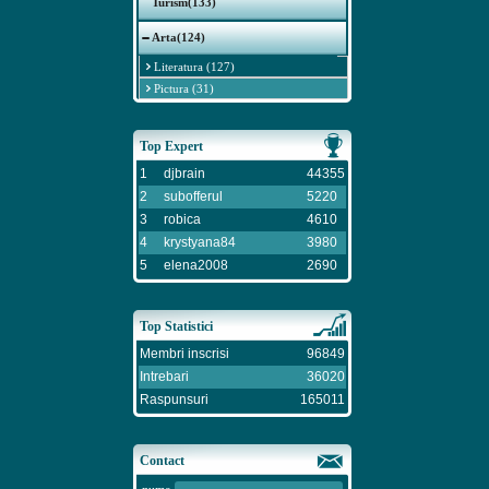
Turism(133)
Arta(124)
Literatura (127)
Pictura (31)
Top Expert
1
djbrain
44355
2
subofferul
5220
3
robica
4610
4
krystyana84
3980
5
elena2008
2690
Top Statistici
Membri inscrisi
96849
Intrebari
36020
Raspunsuri
165011
Contact