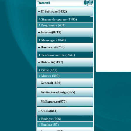
Domenii
IT Software(8432)
Sisteme de operare (1785)
Programare (451)
Internet(8219)
Messenger (1048)
Hardware(6755)
Telefoane mobile (9947)
Distractii(3197)
Filme (631)
Muzica (599)
General(1899)
Arhitectura/Design(965)
MyExpert.ro(870)
Scoala(861)
Biologie (206)
Engleza (87)