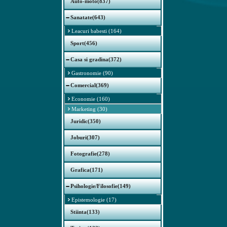
Auto-moto(837)
Sanatate(643)
Leacuri babesti (164)
Sport(456)
Casa si gradina(372)
Gastronomie (90)
Comercial(369)
Economie (160)
Marketing (30)
Juridic(350)
Joburi(307)
Fotografie(278)
Grafica(171)
Psihologie/Filosofie(149)
Epistemologie (17)
Stiinta(133)