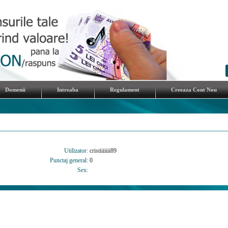
Domenii
Intreaba
Regulament
Creeaza Cont Nou
Utilizator:
cristiiiiiii89
Punctaj general:
0
Sex: