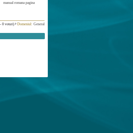
manual
romana
pagina
- 0 voturi)
Domeniul:
General