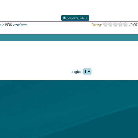
i
1936
vizualizari
Rating:
(0.00 
Pagina :