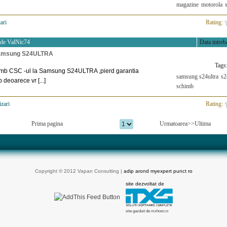
magazine
motorola
ari
>
Rating:
 de
ValNic74
Data intreba
amsung S24ULTRA
Tags
imb CSC -ul la Samsung S24ULTRA ,pierd garantia
samsung s24ultra
s2
 deoarece vr [...]
schimb
izari
>
Rating:
Prima pagina
Urmatoarea>>
Ultima
Copyright © 2012 Vapan Consulting |
adip arond myexpert punct ro
site dezvoltat de
site gazduit de mxhost.ro