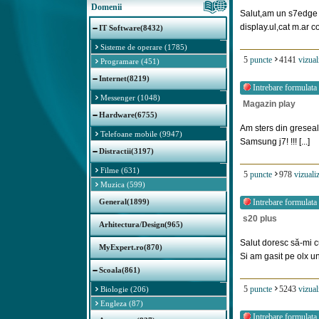
Domenii
Salut,am un s7edge 2
display.ul,cat m.ar cos
IT Software(8432)
Sisteme de operare (1785)
5
puncte
4141
vizual
Programare (451)
Internet(8219)
Intrebare formulata
Messenger (1048)
Magazin play
Hardware(6755)
Am sters din greseal
Telefoane mobile (9947)
Samsung j7! !!! [...]
Distractii(3197)
Filme (631)
5
puncte
978
vizualiz
Muzica (599)
General(1899)
Intrebare formulata
s20 plus
Arhitectura/Design(965)
Salut doresc să-mi 
MyExpert.ro(870)
Si am gasit pe olx un
Scoala(861)
5
puncte
5243
vizual
Biologie (206)
Engleza (87)
Intrebare formulata