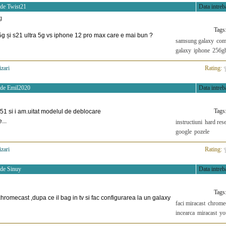
 de
Twist21
Data intreba
g
Tags
 5g și s21 ultra 5g vs iphone 12 pro max care e mai bun ?
samsung galaxy
com
galaxy
iphone
256g
izari
>
Rating:
 de
Emil2020
Data intreba
Tags
1 si i am.uitat modelul de deblocare
...
instructiuni
hard rese
google
pozele
izari
>
Rating:
 de
Sinuy
Data intreba
Tags
hromecast ,dupa ce il bag in tv si fac configurarea la un galaxy
faci miracast
chrome
incearca
miracast
yo