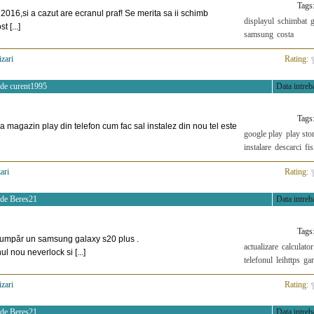
Tags
016,si a cazut are ecranul praf! Se merita sa ii schimb
displayul
schimbat
g
t [...]
samsung
costa
izari
>
Rating:
 de
curent1995
Data intreba
Tags
a magazin play din telefon cum fac sal instalez din nou tel este
google play
play sto
instalare
descarci
fis
ari
>
Rating:
 de
Beres21
Data intreba
Tags
cumpăr un samsung galaxy s20 plus .
actualizare
calculator
ul nou neverlock si [...]
telefonul
leihttps
gar
izari
>
Rating:
 de
Beres21
Data intreba