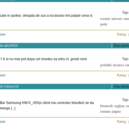
Tags
ale in partea dreapta de sus a ecranului imi palpie ceva si
ecranul
microni
sam
putin
izari
>
Rating:
 de
alin19826
Data intreba
Tags
 b si nu mai pot dupa cel resetez sa intru in gmail cere
probabil
incearca
sa
izari
>
Rating:
 de
AdrianAdi
Data intreba
Tags
 Bar Samsung HW K_450și când ma conectez bleuttuh se da
bluetooth
engleza
s
erge [...]
romana
pagina
izari
>
Rating: