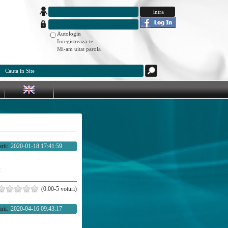
Autologin
Inregistreaza-te
Mi-am uitat parola
rii:
2020-01-18 17:41:59
:
(0.00-5 voturi)
rii:
2020-04-16 09:43:17