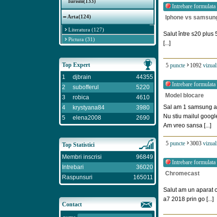
Turism(133)
Intrebare formulata
Arta(124)
Iphone vs samsun
Literatura (127)
Salut între s20 plus
Pictura (31)
[...]
Top Expert
5
puncte
1092
vizual
1
djbrain
44355
Intrebare formulata
2
subofferul
5220
Model blocare
3
robica
4610
Sal am 1 samsung a5
4
krystyana84
3980
Nu stiu mailul google
5
elena2008
2690
Am vreo sansa [...]
5
puncte
3003
vizual
Top Statistici
Membri inscrisi
96849
Intrebare formulata
Intrebari
36020
Chromecast
Raspunsuri
165011
Salut am un aparat c
a7 2018 prin go [...]
Contact