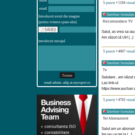
nume
5
puncte
1184
vizual
email
Intrebare formulata
Introduceti textul din imagine
Recomandare TV
(pentru evitarea spam-ului):
Salut, as vrea sa ia
Am văzut că UH [...]
introduceti mesajul
5
puncte
4007
vizual
Intrebare formulata
Tv
Salutare , am văzut 
email admin: adip.at.myexpert.ro
Las link-ul
https://www.auchan.ro/
5
puncte
4702
vizual
Intrebare formulata
Tel Abonament
Salut am un aboname
îmi iau un tel la [...]