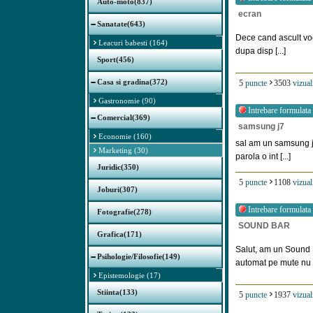
Auto-moto(837)
ecran
Sanatate(643)
Dece cand ascult voc
Leacuri babesti (164)
dupa disp [...]
Sport(456)
Casa si gradina(372)
5
puncte
3503
vizual
Gastronomie (90)
Intrebare formulata
Comercial(369)
samsung j7
Economie (160)
sal am un samsung j7
Marketing (30)
parola o int [...]
Juridic(350)
5
puncte
1108
vizual
Joburi(307)
Intrebare formulata
Fotografie(278)
SOUND BAR
Grafica(171)
Salut, am un Sound
Psihologie/Filosofie(149)
automat pe mute nu m
Epistemologie (17)
Stiinta(133)
5
puncte
1937
vizual