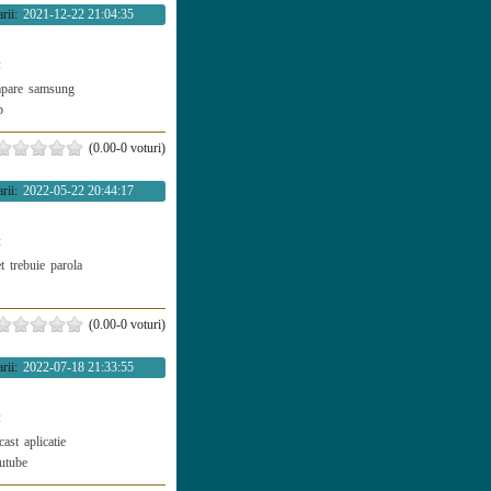
rii:
2021-12-22 21:04:35
:
pare
samsung
b
(0.00-0 voturi)
rii:
2022-05-22 20:44:17
:
t
trebuie
parola
(0.00-0 voturi)
rii:
2022-07-18 21:33:55
:
cast
aplicatie
utube