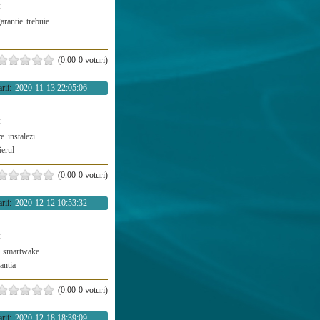
:
arantie
trebuie
(0.00-0 voturi)
rii:
2020-11-13 22:05:06
:
re
instalezi
ierul
(0.00-0 voturi)
rii:
2020-12-12 10:53:32
:
smartwake
antia
(0.00-0 voturi)
rii:
2020-12-18 18:39:09