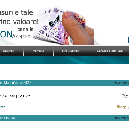
Domenii
Intreaba
Regulament
Creeaza Cont Nou
 de
MarianMarian2020
Data intreba
Tags
n A40 sau j7 2017? [...]
izari
>
Rating:
 de
Emil2020
Data intreba