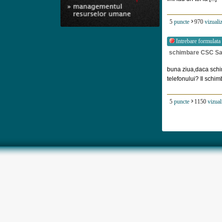
5
puncte
970
vizualiz
Intrebare formulata
schimbare CSC S
buna ziua,daca sch
telefonului? Il schimb
5
puncte
1150
vizual