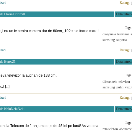
izari
>
Rating:
 de
FlorinFlorin50
Data intreba
Tags
u și eu un tv pentru camera dar de 80cm,,,102cm e foarte mare!
diagonala
televizor
samsung
suporta
izari
>
Rating:
 de
Beres21
Data intreba
Tags
ceva televizor la auchan de 138 cm .
diferentele
televizor
t [...]
samsung
puțin
văzu
izari
>
Rating:
 de
NeluNeluNelu
Data intreba
Tags
nt la Telecom de 1 an jumate, e de 45 lei pe lună! As vrea sa
rata telefon
aboname