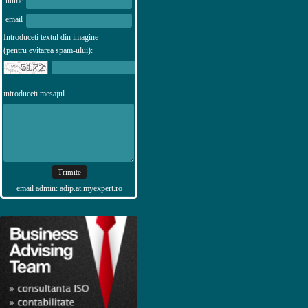
nume
email
Introduceti textul din imagine
(pentru evitarea spam-ului):
introduceti mesajul
email admin: adip.at.myexpert.ro