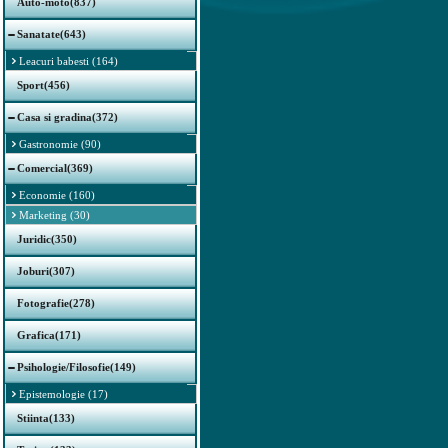
Auto-moto(837)
Sanatate(643)
Leacuri babesti (164)
Sport(456)
Casa si gradina(372)
Gastronomie (90)
Comercial(369)
Economie (160)
Marketing (30)
Juridic(350)
Joburi(307)
Fotografie(278)
Grafica(171)
Psihologie/Filosofie(149)
Epistemologie (17)
Stiinta(133)