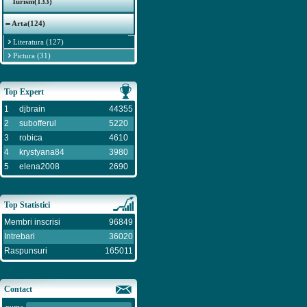
Turism(133)
Arta(124)
Literatura (127)
Pictura (31)
Top Expert
1
djbrain
44355
2
subofferul
5220
3
robica
4610
4
krystyana84
3980
5
elena2008
2690
Top Statistici
Membri inscrisi
96849
Intrebari
36020
Raspunsuri
165011
Contact