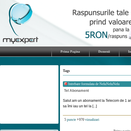
Prima Pagina
Domenii
I
Tags
Intrebare formulata de
NeluNeluNelu
Tel Abonament
Salut am un abonament la Telecom de 1 an 
sa îmi iau un tel la [...]
5
puncte
970
vizualizari