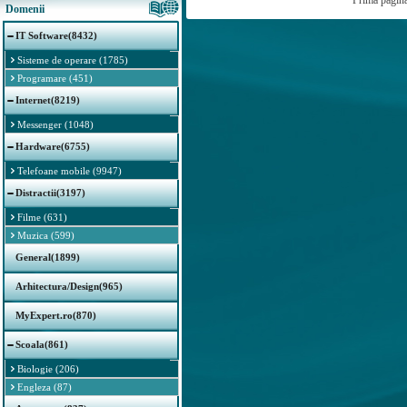
Prima pagin
Domenii
IT Software(8432)
Sisteme de operare (1785)
Programare (451)
Internet(8219)
Messenger (1048)
Hardware(6755)
Telefoane mobile (9947)
Distractii(3197)
Filme (631)
Muzica (599)
General(1899)
Arhitectura/Design(965)
MyExpert.ro(870)
Scoala(861)
Biologie (206)
Engleza (87)