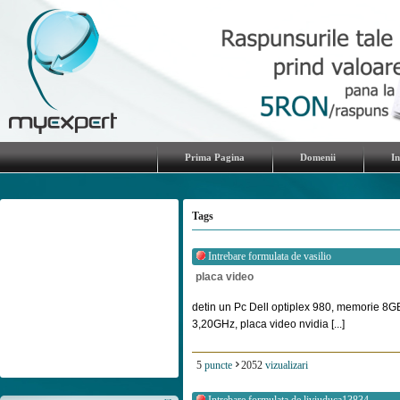
Prima Pagina
Domenii
I
Tags
Intrebare formulata de
vasilio
placa video
detin un Pc Dell optiplex 980, memorie 8
3,20GHz, placa video nvidia [...]
5
puncte
2052
vizualizari