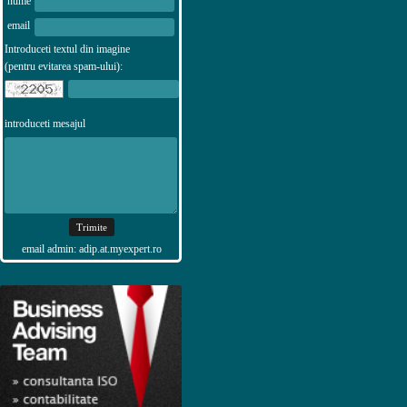
nume
email
Introduceti textul din imagine
(pentru evitarea spam-ului):
introduceti mesajul
email admin: adip.at.myexpert.ro