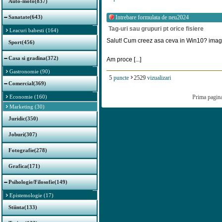
Auto-moto(837)
Sanatate(643)
Intrebare formulata de
neu2024
Tag-uri sau grupuri pt orice fisiere
Leacuri babesti (164)
Salut! Cum creez asa ceva in Win10? imagi
Sport(456)
Casa si gradina(372)
Am proce [...]
Gastronomie (90)
5
puncte
2529
vizualizari
Comercial(369)
Economie (160)
Prima pagin
Marketing (30)
Juridic(350)
Joburi(307)
Fotografie(278)
Grafica(171)
Psihologie/Filosofie(149)
Epistemologie (17)
Stiinta(133)