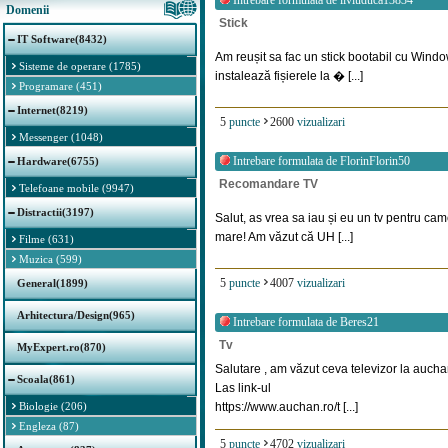
Intrebare formulata de
liviuduca13834
Domenii
Stick
IT Software(8432)
Am reușit sa fac un stick bootabil cu Win
Sisteme de operare (1785)
instalează fișierele la � [...]
Programare (451)
Internet(8219)
5
puncte
2600
vizualizari
Messenger (1048)
Intrebare formulata de
FlorinFlorin50
Hardware(6755)
Recomandare TV
Telefoane mobile (9947)
Distractii(3197)
Salut, as vrea sa iau și eu un tv pentru ca
mare! Am văzut că UH [...]
Filme (631)
Muzica (599)
5
puncte
4007
vizualizari
General(1899)
Arhitectura/Design(965)
Intrebare formulata de
Beres21
Tv
MyExpert.ro(870)
Salutare , am văzut ceva televizor la auch
Scoala(861)
Las link-ul
Biologie (206)
https://www.auchan.ro/t [...]
Engleza (87)
5
puncte
4702
vizualizari