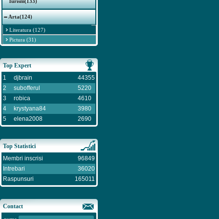
Turism(133)
Arta(124)
Literatura (127)
Pictura (31)
Top Expert
1
djbrain
44355
2
subofferul
5220
3
robica
4610
4
krystyana84
3980
5
elena2008
2690
Top Statistici
Membri inscrisi
96849
Intrebari
36020
Raspunsuri
165011
Contact