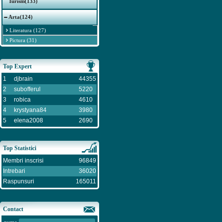
Turism(133)
Arta(124)
Literatura (127)
Pictura (31)
Top Expert
1
djbrain
44355
2
subofferul
5220
3
robica
4610
4
krystyana84
3980
5
elena2008
2690
Top Statistici
Membri inscrisi
96849
Intrebari
36020
Raspunsuri
165011
Contact