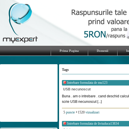
Prima Pagina
Domenii
I
Tags
Intrebare formulata de
mu123
USB necunoscut
Buna . am o intrebare . cand deschid calcul
scrie USB necunoscut [...]
5
puncte
1520
vizualizari
Intrebare formulata de
liviuduca13834