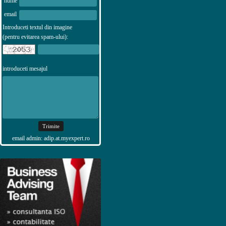
nume
email
Introduceti textul din imagine
(pentru evitarea spam-ului):
introduceti mesajul
email admin: adip.at.myexpert.ro