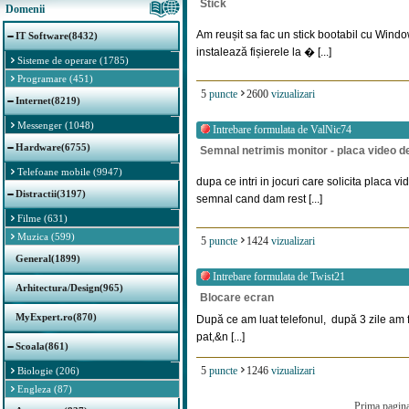
Stick
Domenii
Am reușit sa fac un stick bootabil cu Win
IT Software(8432)
instalează fișierele la � [...]
Sisteme de operare (1785)
Programare (451)
5
puncte
2600
vizualizari
Internet(8219)
Messenger (1048)
Intrebare formulata de
ValNic74
Hardware(6755)
Semnal netrimis monitor - placa video d
Telefoane mobile (9947)
dupa ce intri in jocuri care solicita placa v
Distractii(3197)
semnal cand dam rest [...]
Filme (631)
Muzica (599)
5
puncte
1424
vizualizari
General(1899)
Intrebare formulata de
Twist21
Arhitectura/Design(965)
Blocare ecran
MyExpert.ro(870)
După ce am luat telefonul, după 3 zile am f
pat,&n [...]
Scoala(861)
5
puncte
1246
vizualizari
Biologie (206)
Engleza (87)
Prima pagin