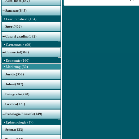
Auto-moto(837)
Sanatate(643)
Leacuri babesti (164)
Sport(456)
Casa si gradina(372)
Gastronomie (90)
Comercial(369)
Economie (160)
Marketing (30)
Juridic(350)
Joburi(307)
Fotografie(278)
Grafica(171)
Psihologie/Filosofie(149)
Epistemologie (17)
Stiinta(133)