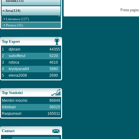
Turism(133)
Prima pagin
Arta(124)
Literatura (127)
Pictura (31)
Top Expert
1
djbrain
44355
2
subofferul
5220
3
robica
4610
4
krystyana84
3980
5
elena2008
2690
Top Statistici
Membri inscrisi
96849
Intrebari
36020
Raspunsuri
165011
Contact