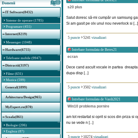
Intrebare formulata de
Beres21
Domenii
s20 plus
IT Software(8432)
Salut doresc să-mi cumpăr un samsung gal
Sisteme de operare (1785)
Si am gasit pe olx unul nou neverlock si [...]
Programare (451)
Internet(8219)
5
puncte
5241
vizualizari
Messenger (1048)
Intrebare formulata de
Beres21
Hardware(6755)
ecran
Telefoane mobile (9947)
Distractii(3197)
Dece cand ascult vocale in partea dreapta 
dupa disp [...]
Filme (631)
Muzica (599)
5
puncte
3502
vizualizari
General(1899)
Arhitectura/Design(965)
Intrebare formulata de
Vasili2021
Win10 problema pornire
MyExpert.ro(870)
am tot restartat si oprit si scos din priza si 
Scoala(861)
nu se vede n [...]
Biologie (206)
Engleza (87)
5
puncte
10274
vizualizari