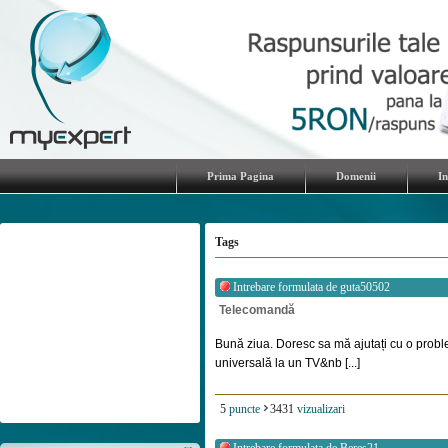
Prima Pagina
Domenii
I
Tags
Intrebare formulata de
guta50502
Telecomandă
Bună ziua. Doresc sa mă ajutați cu o prob
universală la un TV&nb [...]
5
puncte
3431
vizualizari