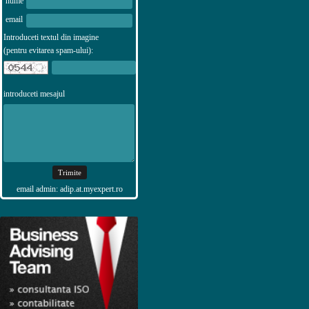
nume
email
Introduceti textul din imagine
(pentru evitarea spam-ului):
introduceti mesajul
email admin: adip.at.myexpert.ro