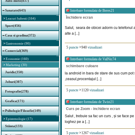
Auto-moto(837)
Sanatate(643)
Intrebare formulata de
Beres21
Închidere ecran
Leacuri babesti (164)
Sport(456)
Salut, seara de obicei adorm cu telefonul ap
alte a [...]
Casa si gradina(372)
Gastronomie (90)
5
puncte
940
vizualizari
Comercial(369)
Economie (160)
Intrebare formulata de
ValNic74
Marketing (30)
schimbare culoare
Juridic(350)
la android in bara de stare de sus cum pot
,ceasul,procentajul [...]
Joburi(307)
5
puncte
1120
vizualizari
Fotografie(278)
Grafica(171)
Intrebare formulata de
Twist21
Curs pe Zoom - inchidere ecran
Psihologie/Filosofie(149)
Salut , trebuie sa fac un curs , și se face p
Epistemologie (17)
loghez pe a [...]
Stiinta(133)
5
puncte
1267
vizualizari