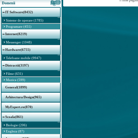
Prima pagin
Domenii
IT Software(8432)
Sisteme de operare (1785)
Programare (451)
Internet(8219)
Messenger (1048)
Hardware(6755)
Telefoane mobile (9947)
Distractii(3197)
Filme (631)
Muzica (599)
General(1899)
Arhitectura/Design(965)
MyExpert.ro(870)
Scoala(861)
Biologie (206)
Engleza (87)