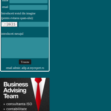
nume
email
Introduceti textul din imagine
(pentru evitarea spam-ului):
introduceti mesajul
email admin: adip.at.myexpert.ro