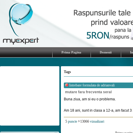
Prima Pagina
Domenii
I
Tags
Intrebare formulata de
adrianvali
mutare fara frecventa seral
Buna ziua, am si eu o problema.
Am 18 ani, sunt in clasa a 12-a, am facut 3 a
5
puncte
13066
vizualizari