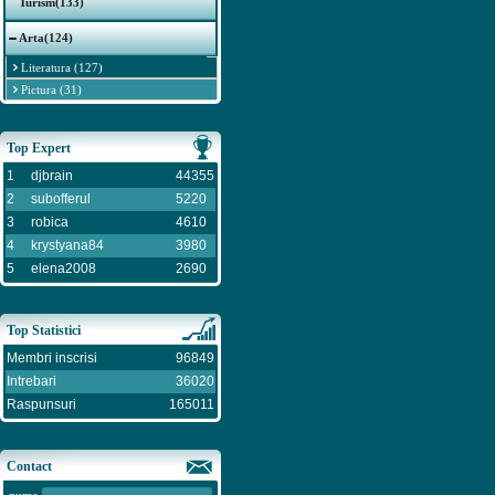
Turism(133)
Arta(124)
Literatura (127)
Pictura (31)
Top Expert
1
djbrain
44355
2
subofferul
5220
3
robica
4610
4
krystyana84
3980
5
elena2008
2690
Top Statistici
Membri inscrisi
96849
Intrebari
36020
Raspunsuri
165011
Contact