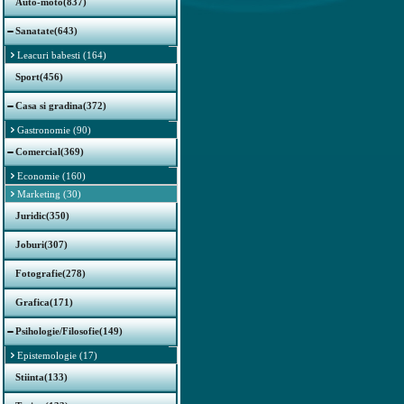
Auto-moto(837)
Sanatate(643)
Leacuri babesti (164)
Sport(456)
Casa si gradina(372)
Gastronomie (90)
Comercial(369)
Economie (160)
Marketing (30)
Juridic(350)
Joburi(307)
Fotografie(278)
Grafica(171)
Psihologie/Filosofie(149)
Epistemologie (17)
Stiinta(133)