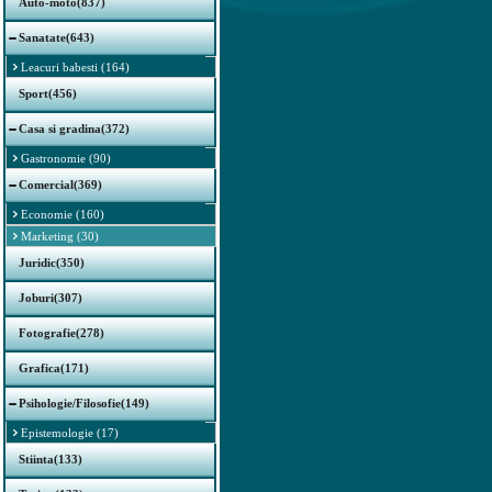
Auto-moto(837)
Sanatate(643)
Leacuri babesti (164)
Sport(456)
Casa si gradina(372)
Gastronomie (90)
Comercial(369)
Economie (160)
Marketing (30)
Juridic(350)
Joburi(307)
Fotografie(278)
Grafica(171)
Psihologie/Filosofie(149)
Epistemologie (17)
Stiinta(133)