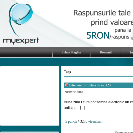
Prima Pagina
Domenii
I
Tags
Intrebare formulata de
mu123
semnatura
Buna ziua ! cum pot semna electronic un c
anticipat . [...]
5
puncte
3275
vizualizari