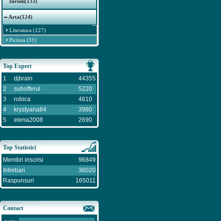
Turism(133)
Arta(124)
Literatura (127)
Pictura (31)
Top Expert
1
djbrain
44355
2
subofferul
5220
3
robica
4610
4
krystyana84
3980
5
elena2008
2690
Top Statistici
Membri inscrisi
96849
Intrebari
36020
Raspunsuri
165011
Contact