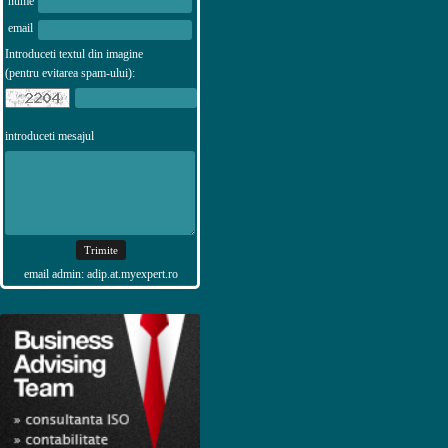
nume
email
Introduceti textul din imagine
(pentru evitarea spam-ului):
introduceti mesajul
email admin: adip.at.myexpert.ro