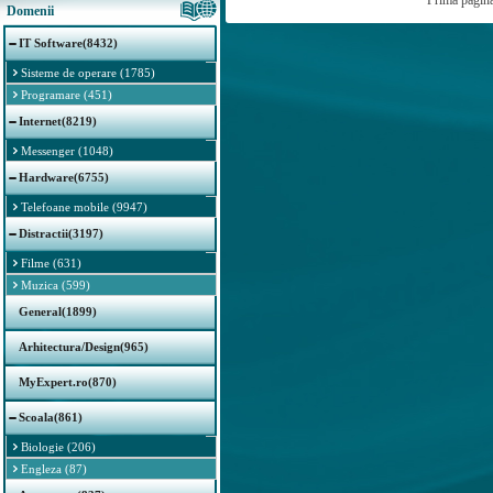
Prima pagin
Domenii
IT Software(8432)
Sisteme de operare (1785)
Programare (451)
Internet(8219)
Messenger (1048)
Hardware(6755)
Telefoane mobile (9947)
Distractii(3197)
Filme (631)
Muzica (599)
General(1899)
Arhitectura/Design(965)
MyExpert.ro(870)
Scoala(861)
Biologie (206)
Engleza (87)