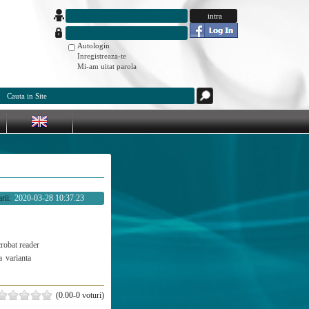
Autologin
Inregistreaza-te
Mi-am uitat parola
rii:
2020-03-28 10:37:23
crobat reader
a
varianta
(0.00-0 voturi)