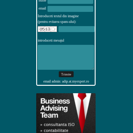
nume
email
Introduceti textul din imagine
(pentru evitarea spam-ului):
introduceti mesajul
email admin: adip.at.myexpert.ro