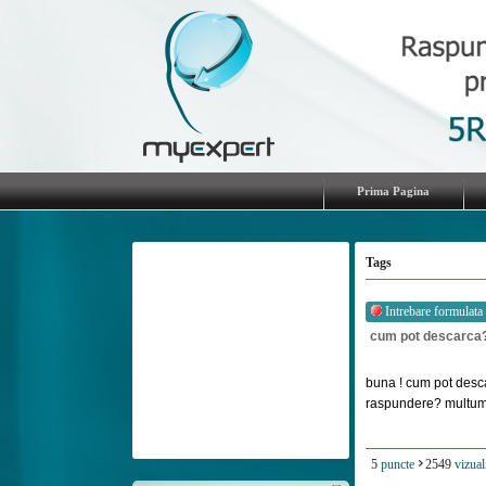
Prima Pagina
Tags
Intrebare formulata
cum pot descarca
buna ! cum pot desca
raspundere? multum [
5
puncte
2549
vizual