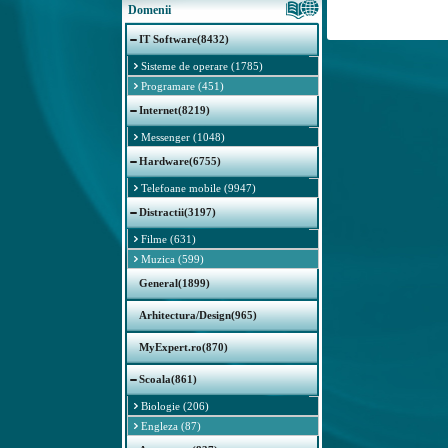
Domenii
IT Software(8432)
Sisteme de operare (1785)
Programare (451)
Internet(8219)
Messenger (1048)
Hardware(6755)
Telefoane mobile (9947)
Distractii(3197)
Filme (631)
Muzica (599)
General(1899)
Arhitectura/Design(965)
MyExpert.ro(870)
Scoala(861)
Biologie (206)
Engleza (87)