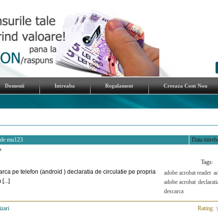
Domenii
Intreaba
Regulament
Creeaza Cont Nou
 de
mu123
Data intreba
?
Tags:
rca pe telefon (android ) declaratia de circulatie pe propria
adobe acrobat reader
a
...]
adobe acrobat
declarati
descarca
izari
>
Rating: