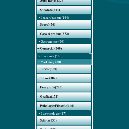
Auto-moto(837)
Sanatate(643)
Leacuri babesti (164)
Sport(456)
Casa si gradina(372)
Gastronomie (90)
Comercial(369)
Economie (160)
Marketing (30)
Juridic(350)
Joburi(307)
Fotografie(278)
Grafica(171)
Psihologie/Filosofie(149)
Epistemologie (17)
Stiinta(133)