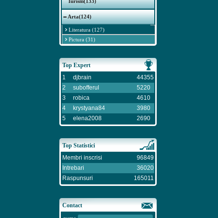
Turism(133)
Arta(124)
Literatura (127)
Pictura (31)
Top Expert
1
djbrain
44355
2
subofferul
5220
3
robica
4610
4
krystyana84
3980
5
elena2008
2690
Top Statistici
Membri inscrisi
96849
Intrebari
36020
Raspunsuri
165011
Contact