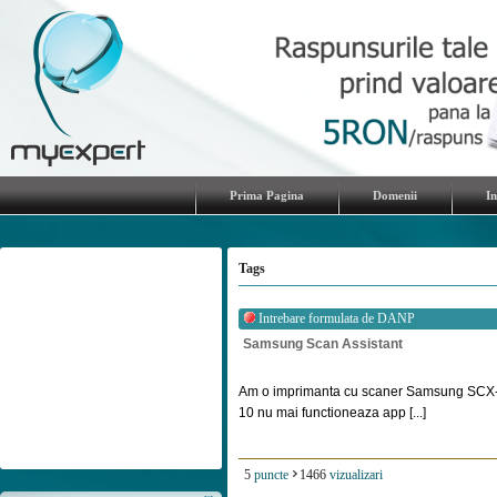
Prima Pagina
Domenii
I
Tags
Intrebare formulata de
DANP
Samsung Scan Assistant
Am o imprimanta cu scaner Samsung SCX-3
10 nu mai functioneaza app [...]
5
puncte
1466
vizualizari