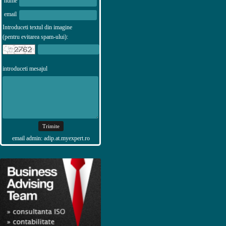
nume
email
Introduceti textul din imagine
(pentru evitarea spam-ului):
introduceti mesajul
email admin: adip.at.myexpert.ro