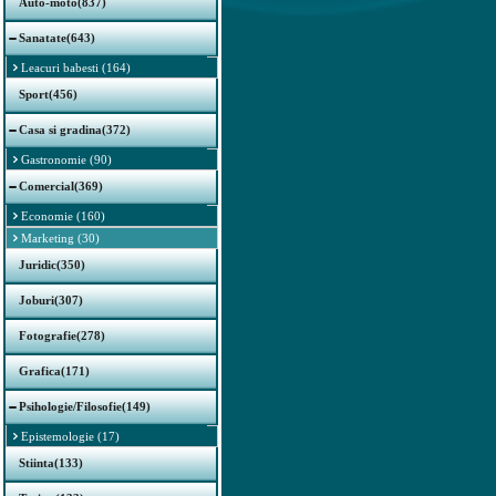
Auto-moto(837)
Sanatate(643)
Leacuri babesti (164)
Sport(456)
Casa si gradina(372)
Gastronomie (90)
Comercial(369)
Economie (160)
Marketing (30)
Juridic(350)
Joburi(307)
Fotografie(278)
Grafica(171)
Psihologie/Filosofie(149)
Epistemologie (17)
Stiinta(133)