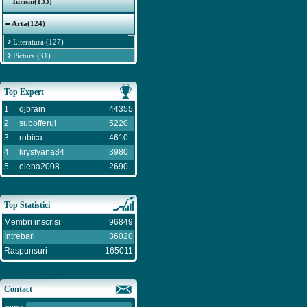
Turism(133)
Arta(124)
Literatura (127)
Pictura (31)
Top Expert
1
djbrain
44355
2
subofferul
5220
3
robica
4610
4
krystyana84
3980
5
elena2008
2690
Top Statistici
Membri inscrisi
96849
Intrebari
36020
Raspunsuri
165011
Contact