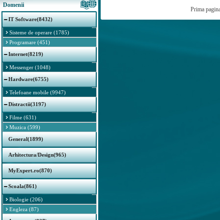
Domenii
Prima pagin
IT Software(8432)
Sisteme de operare (1785)
Programare (451)
Internet(8219)
Messenger (1048)
Hardware(6755)
Telefoane mobile (9947)
Distractii(3197)
Filme (631)
Muzica (599)
General(1899)
Arhitectura/Design(965)
MyExpert.ro(870)
Scoala(861)
Biologie (206)
Engleza (87)