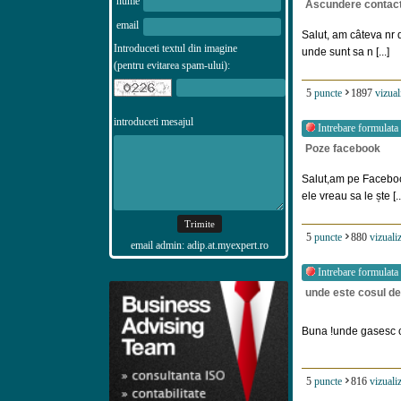
nume
Ascundere contact
email
Salut, am câteva nr d
Introduceti textul din imagine
unde sunt sa n [...]
(pentru evitarea spam-ului):
5
puncte
1897
vizual
introduceti mesajul
Intrebare formulata
Poze facebook
Salut,am pe Faceboo
ele vreau sa le ște [..
5
puncte
880
vizualiz
email admin: adip.at.myexpert.ro
Intrebare formulata
unde este cosul de
Buna !unde gasesc c
5
puncte
816
vizualiz