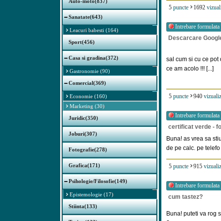
Auto-moto(837)
5
puncte
1692
vizual
Sanatate(643)
Intrebare formulata
Leacuri babesti (164)
Descarcare Google
Sport(456)
Casa si gradina(372)
sal cum si cu ce pot
ce am acolo !!! [...]
Gastronomie (90)
Comercial(369)
5
puncte
940
vizualiz
Economie (160)
Marketing (30)
Intrebare formulata
Juridic(350)
certificat verde - 
Joburi(307)
Buna! as vrea sa st
de pe calc. pe telefo [
Fotografie(278)
Grafica(171)
5
puncte
915
vizualiz
Psihologie/Filosofie(149)
Intrebare formulata
Epistemologie (17)
cum tastez?
Stiinta(133)
Buna! puteti va rog s