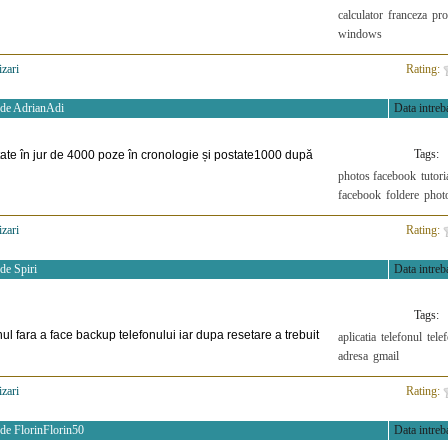
calculator
franceza
pr
windows
izari
>
Rating:
 de
AdrianAdi
Data intreba
Tags:
ate în jur de 4000 poze în cronologie și postate1000 după
photos facebook
tutori
facebook
foldere
phot
izari
>
Rating:
 de
Spiri
Data intreba
Tags:
ul fara a face backup telefonului iar dupa resetare a trebuit
aplicatia
telefonul
tele
adresa
gmail
izari
>
Rating:
 de
FlorinFlorin50
Data intreba