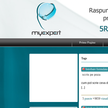
Prima Pagina
Tags
Intrebare formulata
scris pe poza
cum pot scrie ceva d
[...]
5
puncte
9859
vizual