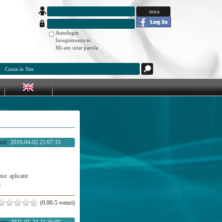
Autologin
Inregistreaza-te
Mi-am uitat parola
rii:
2016-04-02 21:07:33
ator
aplicatie
e
(0.00-5 voturi)