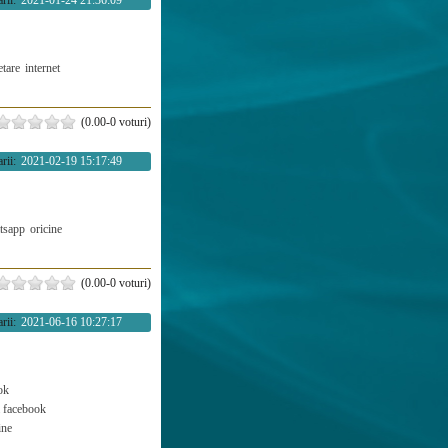
rii:
2021-01-24 21:36:09
etare
internet
(0.00-0 voturi)
rii:
2021-02-19 15:17:49
tsapp
oricine
(0.00-0 voturi)
rii:
2021-06-16 10:27:17
ok
 facebook
ine