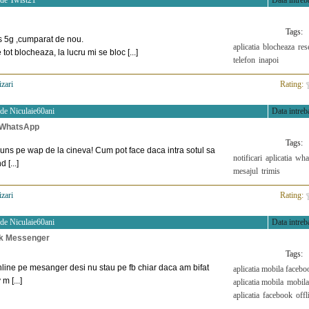
 de
Twist21
Data intreba
Tags:
s 5g ,cumparat de nou.
aplicatia
blocheaza
res
tot blocheaza, la lucru mi se bloc [...]
telefon
inapoi
izari
>
Rating:
 de
Niculaie60ani
Data intreba
) WhatsApp
Tags:
puns pe wap de la cineva! Cum pot face daca intra sotul sa
notificari
aplicatia
wha
 [...]
mesajul
trimis
izari
>
Rating:
 de
Niculaie60ani
Data intreba
ok Messenger
Tags:
line pe mesanger desi nu stau pe fb chiar daca am bifat
aplicatia mobila facebo
m [...]
aplicatia mobila
mobila
aplicatia
facebook
offl