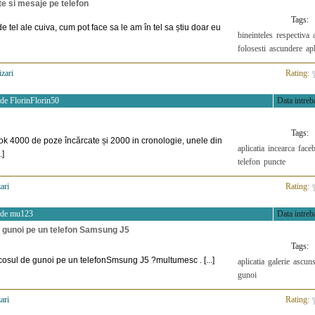
e si mesaje pe telefon
Tags:
e tel ale cuiva, cum pot face sa le am în tel sa știu doar eu
bineinteles
respectiva
folosesti
ascundere
apl
izari
>
Rating:
 de
FlorinFlorin50
Data intreba
Tags:
k 4000 de poze încărcate și 2000 in cronologie, unele din
aplicatia
incearca
face
.]
telefon
puncte
ari
>
Rating:
 de
mu123
Data intreba
 gunoi pe un telefon Samsung J5
Tags:
osul de gunoi pe un telefonSmsung J5 ?multumesc . [...]
aplicatia
galerie
ascun
gunoi
ari
>
Rating: