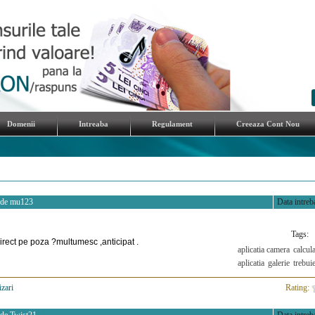
Domenii
Intreaba
Regulament
Creeaza Cont Nou
 de
mu123
Data intreba
Tags:
irect pe poza ?multumesc ,anticipat .
aplicatia camera
calcul
aplicatia
galerie
trebui
izari
>
Rating: