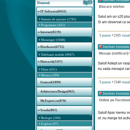
Intrebare formulata
Domenii
Blocare telefon
IT Software(8432)
Salut am un s20 plu
Sisteme de operare (1785)
Si am observat ca se 
Programare (451)
Internet(8219)
5
puncte
2105
vizual
Messenger (1048)
Intrebare formulata
Hardware(6755)
Mesaje (notificari
Telefoane mobile (9947)
Distractii(3197)
Salut! Astept un ras
nu vada mesajul cand
Filme (631)
Muzica (599)
5
puncte
1540
vizual
General(1899)
Arhitectura/Design(965)
Intrebare formulata
Online pe Facebo
MyExpert.ro(870)
Scoala(861)
Salut! Apar mereu on
Biologie (206)
of..nu merge tot activ 
Engleza (87)