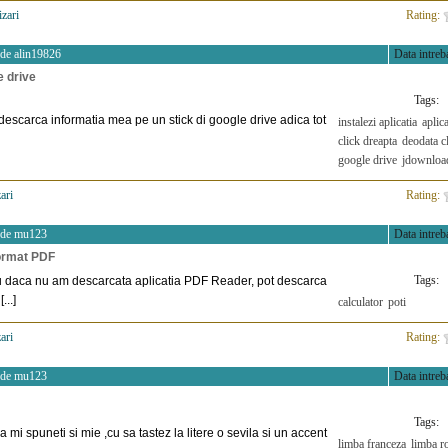
izari
>
Rating:
 de
alin19826
Data intreba
 drive
Tags:
 descarca informatia mea pe un stick di google drive adica tot
instalezi aplicatia
aplic
click dreapta
deodata c
google drive
jdownloa
ari
>
Rating:
 de
mu123
Data intreba
format PDF
Tags:
iu daca nu am descarcata aplicatia PDF Reader, pot descarca
...]
calculator
poti
ari
>
Rating:
 de
mu123
Data intreba
Tags:
a mi spuneti si mie ,cu sa tastez la litere o sevila si un accent
limba franceza
limba 