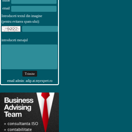
nume
email
Introduceti textul din imagine
(pentru evitarea spam-ului):
introduceti mesajul
email admin: adip.at.myexpert.ro