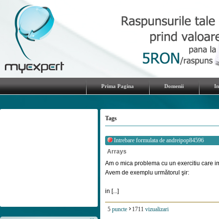
Prima Pagina
Domenii
I
Tags
Intrebare formulata de
andreipop84596
Arrays
Am o mica problema cu un exercitiu care i
Avem de exemplu următorul şir:
in [...]
5
puncte
1711
vizualizari