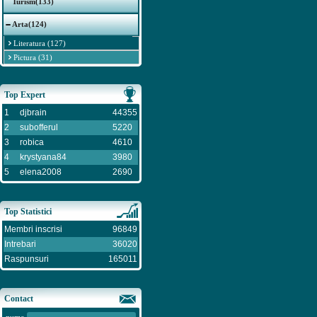
Turism(133)
Arta(124)
Literatura (127)
Pictura (31)
Top Expert
1
djbrain
44355
2
subofferul
5220
3
robica
4610
4
krystyana84
3980
5
elena2008
2690
Top Statistici
Membri inscrisi
96849
Intrebari
36020
Raspunsuri
165011
Contact