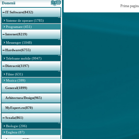
Domenii
Prima pagin
IT Software(8432)
Sisteme de operare (1785)
Programare (451)
Internet(8219)
Messenger (1048)
Hardware(6755)
Telefoane mobile (9947)
Distractii(3197)
Filme (631)
Muzica (599)
General(1899)
Arhitectura/Design(965)
MyExpert.ro(870)
Scoala(861)
Biologie (206)
Engleza (87)