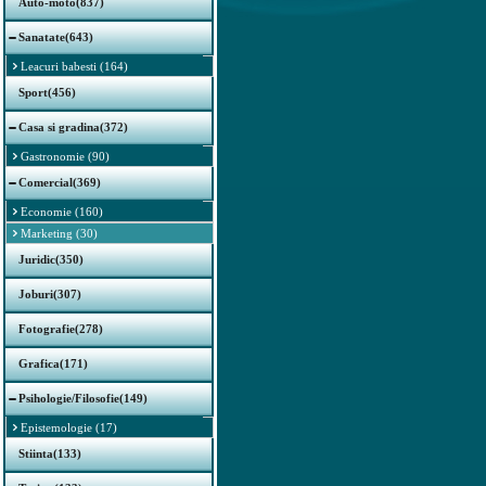
Auto-moto(837)
Sanatate(643)
Leacuri babesti (164)
Sport(456)
Casa si gradina(372)
Gastronomie (90)
Comercial(369)
Economie (160)
Marketing (30)
Juridic(350)
Joburi(307)
Fotografie(278)
Grafica(171)
Psihologie/Filosofie(149)
Epistemologie (17)
Stiinta(133)