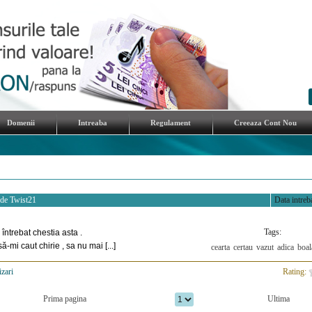
Domenii
Intreaba
Regulament
Creeaza Cont Nou
 de
Twist21
Data intreba
Tags:
întrebat chestia asta .
-mi caut chirie , sa nu mai [...]
cearta
certau
vazut
adica
boal
izari
>
Rating:
Prima pagina
Ultima