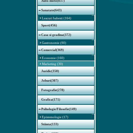
Auto-moto(837)
Sanatate(643)
Leacuri babesti (164)
Sport(456)
Casa si gradina(372)
Gastronomie (90)
Comercial(369)
Economie (160)
Marketing (30)
Juridic(350)
Joburi(307)
Fotografie(278)
Grafica(171)
Psihologie/Filosofie(149)
Epistemologie (17)
Stiinta(133)