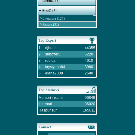
Turism(133)
Arta(124)
Literatura (127)
Pictura (31)
Top Expert
1
djbrain
44355
2
subofferul
5220
3
robica
4610
4
krystyana84
3980
5
elena2008
2690
Top Statistici
Membri inscrisi
96849
Intrebari
36020
Raspunsuri
165011
Contact