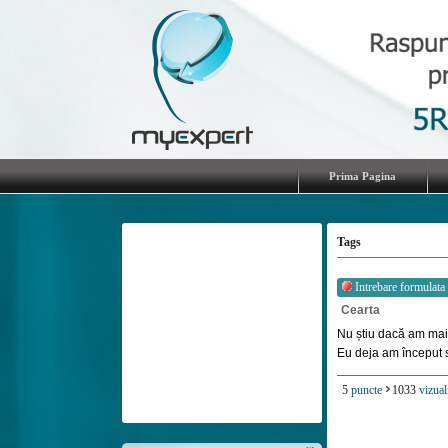
Prima Pagina
Tags
Intrebare formulata
Cearta
Nu știu dacă am mai 
Eu deja am început să
5
puncte
1033
vizual