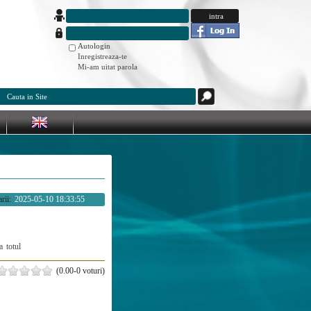
Autologin
Inregistreaza-te
Mi-am uitat parola
rii:
2025-05-10 18:33:55
a
totul
(0.00-0 voturi)