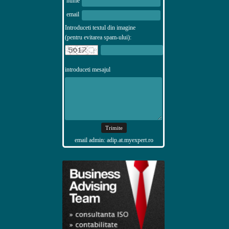
nume
email
Introduceti textul din imagine
(pentru evitarea spam-ului):
introduceti mesajul
email admin: adip.at.myexpert.ro